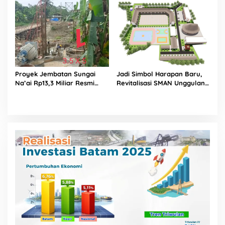
Revitalisasi SMAN Unggulan
Sukma Nias Diusut, Sebut
Berpotensi Langgar Kontrak
dan Rugikan Negara
Proyek Jembatan Sungai
Jadi Simbol Harapan Baru,
Na’ai Rp13,3 Miliar Resmi
Revitalisasi SMAN Unggulan
Dilaporkan ke APH, LSM
Sukma Nias Tuai Apresiasi
PIJAR Keadilan Ungkap
Dugaan Penyimpangan
Rp2,68 Miliar