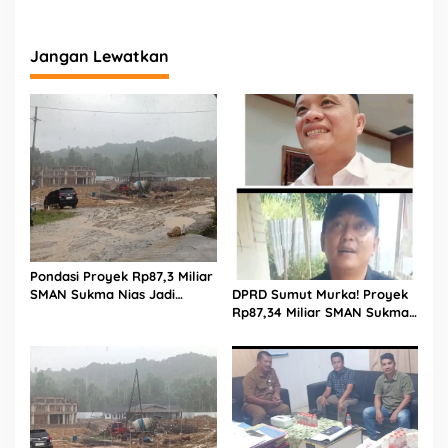
n
Jangan Lewatkan
Pondasi Proyek Rp87,3 Miliar
SMAN Sukma Nias Jadi
DPRD Sumut Murka! Proyek
Sorotan: Dugaan Bore Pile
Rp87,34 Miliar SMAN Sukma
Dicor Saat Hujan, Konsultan
Nias Diterpa Dugaan Pasir
dan PPK Bungkam
Laut hingga Cor Saat Hujan,
Berkat Laoli Ancam Panggil
Kontraktor