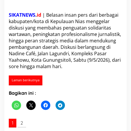
a
m
SIKATNEWS
.
id
| Belasan insan pers dari berbagai
i
k
kabupaten/kota di Kepulauan Nias menggelar
a
diskusi yang membahas penguatan solidaritas
P
wartawan, peningkatan profesionalisme jurnalistik,
o
hingga peran strategis media dalam mendukung
l
i
pembangunan daerah. Diskusi berlangsung di
t
Nadine Café, Jalan Lagundri, Kompleks Pasar
i
Yaahowu, Kota Gunungsitoli, Sabtu (9/5/2026), dari
k
sore hingga malam hari.
d
a
n
Laman berikutnya
P
e
Bagikan ini :
m
b
a
n
g
u
1
2
n
a