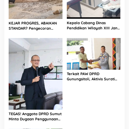
Kepala Cabang Dinas
KEJAR PROGRES, ABAIKAN
Pendidikan Wilayah XIII Janji
STANDAR? Pengecoran
Turun Langsung ke Lokasi,
Diguyur Hujan di Proyek
Dugaan Penggunaan Pasir
Rp87,34 Miliar Sukma Nias,
Laut di Proyek Revitalisasi
Konsultan, Pengawas dan
Sukma Nias Masuki Babak
PPK Bungkam
Baru
Terkait PAW DPRD
Gunungsitoli, Aktivis Surati
KPU Minta Verifikasi Status
Calon Pengganti
TEGAS! Anggota DPRD Sumut
Minta Dugaan Penggunaan
Pasir Laut di Proyek