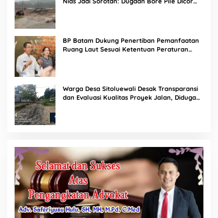
Nias Jadi Sorotan: Dugaan Bore Pile Dicor
Saat Hujan, Konsultan dan PPK Bungkam
BP Batam Dukung Penertiban Pemanfaatan
Ruang Laut Sesuai Ketentuan Peraturan
Perundang-undangan
Warga Desa Sitoluewali Desak Transparansi
dan Evaluasi Kualitas Proyek Jalan, Diduga
Minim Informasi