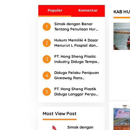
Konsul
Agustus 2026
Bungk
Populer
Komentar
KAB H
Simak dengan Benar
1
Tentang Penulisan Huruf
Kapital
Hukum Memiliki 4 Dasar
2
Menurut L Pospisil dan
Protes serta Contohnya
PT. Hong Sheng Plastic
3
Industry Diduga Tempat
Praktik Pungli dan
Langgar UU Cipta Kerja
Diduga Pelaku Penipuan
4
Giveaway Rans
Entertainment masih
Liar di Medsos
PT. Hong Sheng Plastik
5
Diduga Langgar Perpu
tentang Cipta Kerja
Most View Post
Simak dengan