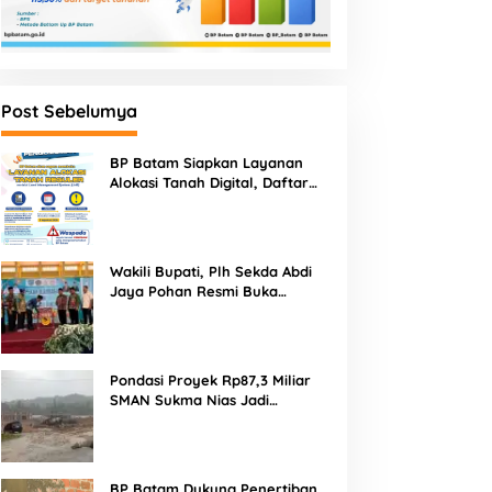
KAB HUMBAHAS
Pencarian Korban Hilang di D
Post Sebelumya
Diperpanjang
BP Batam Siapkan Layanan
Desember 2023
Alokasi Tanah Digital, Daftar
Lokasi Mulai Tersedia 11 Agustus
2026
Wakili Bupati, Plh Sekda Abdi
Jaya Pohan Resmi Buka
Porsadin VII Kabupaten
Labuhanbatu
Pondasi Proyek Rp87,3 Miliar
SMAN Sukma Nias Jadi
Sorotan: Dugaan Bore Pile
Dicor Saat Hujan, Konsultan
arga Desa Sitoluewali
DPRD Sumut Murka! Proyek
dan PPK Bungkam
esak Transparansi dan
Rp87,34 Miliar SMAN Sukma
valuasi Kualitas Proyek
Nias Diterpa Dugaan Pasir
BP Batam Dukung Penertiban