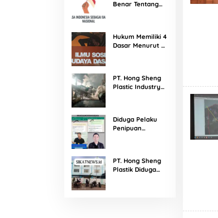
Benar Tentang
Penulisan Huruf
Kapital
Hukum Memiliki 4
Dasar Menurut L
Pospisil dan
Protes serta
Contohnya
PT. Hong Sheng
Plastic Industry
Diduga Tempat
Praktik Pungli
dan Langgar UU
Diduga Pelaku
Cipta Kerja
Penipuan
Giveaway Rans
Entertainment
masih Liar di
PT. Hong Sheng
Medsos
Plastik Diduga
Langgar Perpu
tentang Cipta
Kerja