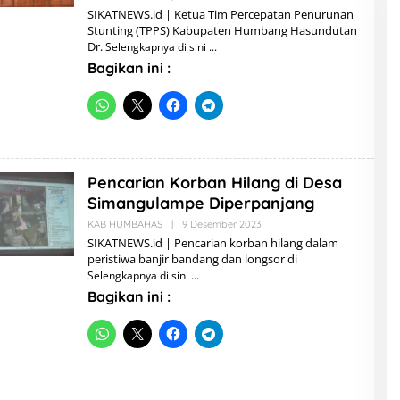
L
SIKATNEWS.id | Ketua Tim Percepatan Penurunan
E
Stunting (TPPS) Kabupaten Humbang Hasundutan
H
Dr.
Selengkapnya di sini
A
D
Bagikan ini :
M
I
N
Pencarian Korban Hilang di Desa
Simangulampe Diperpanjang
KAB HUMBAHAS
|
9 Desember 2023
O
L
SIKATNEWS.id | Pencarian korban hilang dalam
E
peristiwa banjir bandang dan longsor di
H
Selengkapnya di sini
A
D
Bagikan ini :
M
I
N