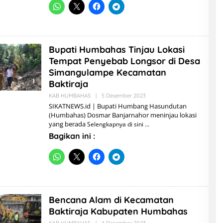
N
Bupati Humbahas Tinjau Lokasi
Tempat Penyebab Longsor di Desa
Simangulampe Kecamatan
Baktiraja
KAB HUMBAHAS
|
5 Desember 2023
O
L
SIKATNEWS.id | Bupati Humbang Hasundutan
E
(Humbahas) Dosmar Banjarnahor meninjau lokasi
H
yang berada
Selengkapnya di sini
A
D
Bagikan ini :
M
I
N
Bencana Alam di Kecamatan
Baktiraja Kabupaten Humbahas