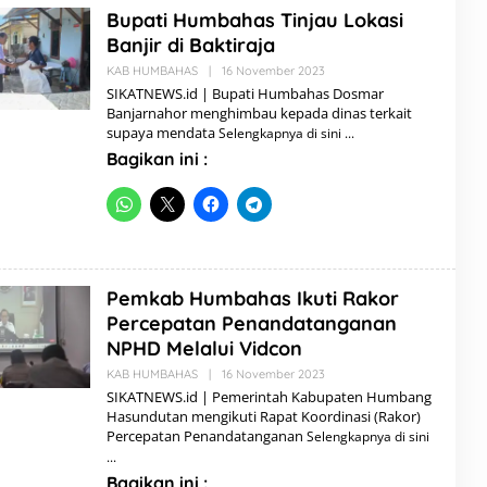
Bupati Humbahas Tinjau Lokasi
Banjir di Baktiraja
KAB HUMBAHAS
|
16 November 2023
O
L
SIKATNEWS.id | Bupati Humbahas Dosmar
E
Banjarnahor menghimbau kepada dinas terkait
H
supaya mendata
Selengkapnya di sini
A
D
Bagikan ini :
M
I
N
Pemkab Humbahas Ikuti Rakor
Percepatan Penandatanganan
NPHD Melalui Vidcon
KAB HUMBAHAS
|
16 November 2023
O
L
SIKATNEWS.id | Pemerintah Kabupaten Humbang
E
Hasundutan mengikuti Rapat Koordinasi (Rakor)
H
Percepatan Penandatanganan
Selengkapnya di sini
A
D
M
Bagikan ini :
I