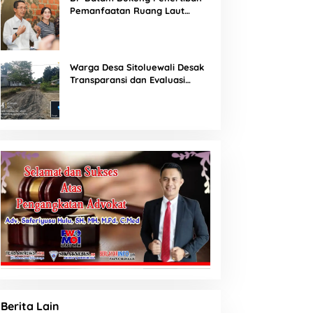
Pemanfaatan Ruang Laut
alan, Diduga Minim
Laut hingga Cor Saat
Sesuai Ketentuan Peraturan
nformasi
Hujan, Berkat Laoli Ancam
Perundang-undangan
Panggil Kontraktor
Warga Desa Sitoluewali Desak
Transparansi dan Evaluasi
Kualitas Proyek Jalan, Diduga
Minim Informasi
Berita Lain