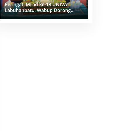
Peringati Milad ke-18 UNIVA
Labuhanbatu, Wabup Dorong
Penguatan SDM Unggul Menuju
Indonesia Emas 2045