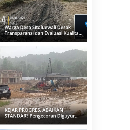
Warga Desa Sitoluewali Desak
Transparansi dan Evaluasi Kualitas
Proyek Jalan, Diduga Minim
Informasi
KEJAR PROGRES, ABAIKAN
STANDAR? Pengecoran Diguyur
Hujan di Proyek Rp87,34 Miliar
Sukma Nias, Konsultan, Pengawas