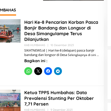
tan dan PPK
Ketentuan Peraturan
J
am
Perundang-undangan
I
UMBAHAS
Hari Ke-8 Pencarian Korban Pasca
Banjir Bandang dan Longsor di
Desa Simangulampe Terus
Dilanjutkan
KAB HUMBAHAS
|
10 Desember 2023
O
L
SIKATNEWS.id | Hari ke-8 (delapan) pasca banjir
E
bandang dan longsor di Desa
Selengkapnya di sini
H
A
Bagikan ini :
D
M
I
N
Ketua TPPS Humbahas: Data
Prevalensi Stunting Per Oktober
7,71 Persen
KAB HUMBAHAS
|
9 Desember 2023
O