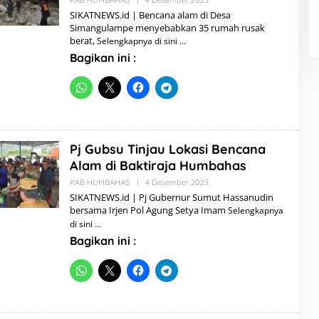
KAB HUMBAHAS
|
4 Desember 2023
O
L
SIKATNEWS.id | Bencana alam di Desa
E
Simangulampe menyebabkan 35 rumah rusak
H
berat,
Selengkapnya di sini
A
D
Bagikan ini :
M
I
N
Pj Gubsu Tinjau Lokasi Bencana
Alam di Baktiraja Humbahas
KAB HUMBAHAS
|
4 Desember 2023
O
L
SIKATNEWS.id | Pj Gubernur Sumut Hassanudin
E
bersama Irjen Pol Agung Setya Imam
Selengkapnya
H
A
di sini
D
Bagikan ini :
M
I
N