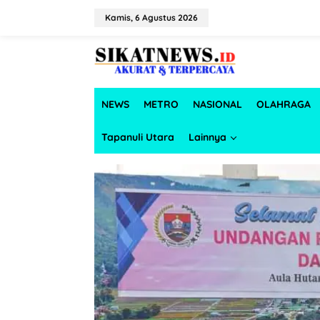
L
e
Kamis, 6 Agustus 2026
w
a
t
i
k
e
NEWS
METRO
NASIONAL
OLAHRAGA
k
o
n
Tapanuli Utara
Lainnya
t
e
n