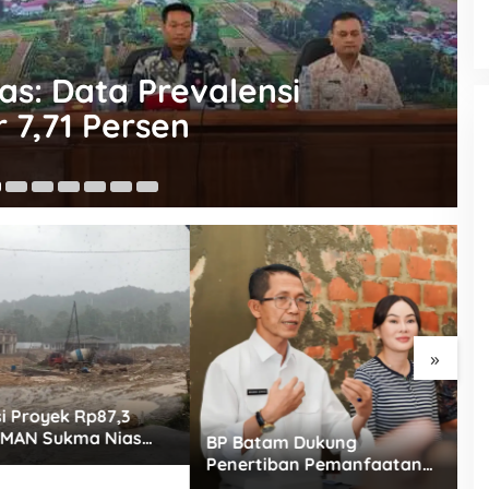
s: Data Prevalensi
 7,71 Persen
9 
»
i Proyek Rp87,3
 SMAN Sukma Nias
BP Batam Dukung
W
orotan: Dugaan Bore
Penertiban Pemanfaatan
D
cor Saat Hujan,
Ruang Laut Sesuai
E