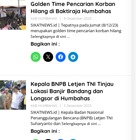
Golden Time Pencarian Korban
Hilang di Baktiraja Humbahas
KAB HUMBAHAS
|
8 Desember 2023
O
L
SIKATNEWS.id | Tepatnya pada Jumat (8/12/23)
E
merupakan golden time pencarian korban hilang
H
Selengkapnya di sini
A
D
Bagikan ini :
M
I
N
Kepala BNPB Letjen TNI Tinjau
Lokasi Banjir Bandang dan
Longsor di Humbahas
KAB HUMBAHAS
|
5 Desember 2023
O
L
SIKATNEWS.id | Kepala Badan Nasional
E
Penanggulangan Bencana (BNPB) Letjen TNI
H
Suharyanto dan
Selengkapnya di sini
A
D
Bagikan ini :
M
I