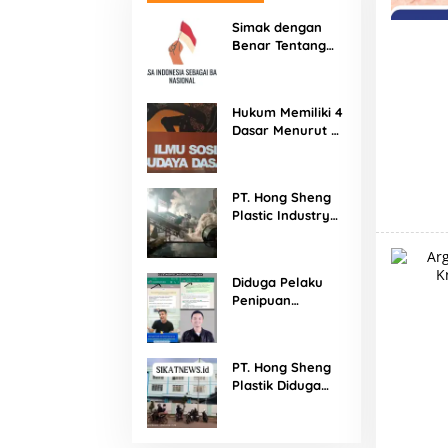
Simak dengan
Benar Tentang
Penulisan Huruf
Kapital
Hukum Memiliki 4
Dasar Menurut L
Pospisil dan
Protes serta
Contohnya
PT. Hong Sheng
Plastic Industry
Diduga Tempat
Praktik Pungli
dan Langgar UU
Diduga Pelaku
Cipta Kerja
Penipuan
Giveaway Rans
Entertainment
masih Liar di
PT. Hong Sheng
Medsos
Plastik Diduga
Langgar Perpu
tentang Cipta
Kerja