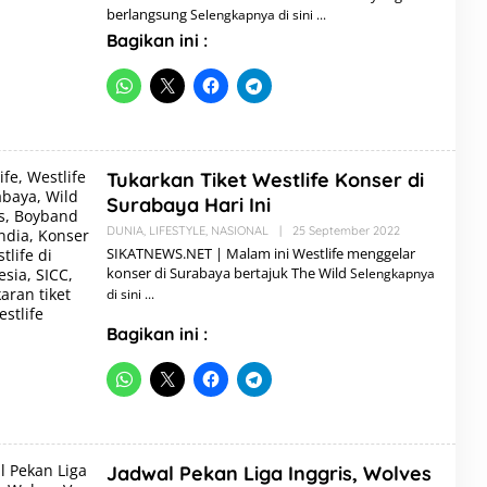
berlangsung
Selengkapnya di sini
A
D
Bagikan ini :
M
I
N
Tukarkan Tiket Westlife Konser di
Surabaya Hari Ini
DUNIA
,
LIFESTYLE
,
NASIONAL
|
25 September 2022
O
L
SIKATNEWS.NET | Malam ini Westlife menggelar
E
konser di Surabaya bertajuk The Wild
Selengkapnya
H
A
di sini
D
M
Bagikan ini :
I
N
Jadwal Pekan Liga Inggris, Wolves