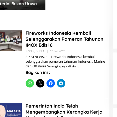
a 11 Agustus 2026
B
Fireworks Indonesia Kembali
Selenggarakan Pameran Tahunan
IMOX Edisi 6
BISNIS
,
DUNIA
|
17 Juli 2023
O
L
SIKATNEWS.id | Fireworks Indonesia kembali
E
selenggarakan pameran tahunan Indonesia Marine
H
dan Offshore
Selengkapnya di sini
A
D
Bagikan ini :
M
I
N
Pemerintah India Telah
Mengembangkan Kerangka Kerja