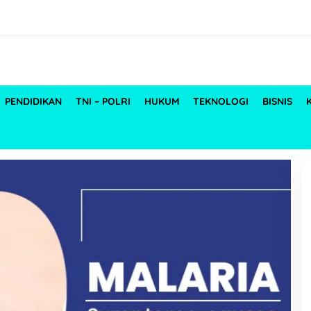
inal Piala Dunia 2022
PENDIDIKAN
TNI – POLRI
HUKUM
TEKNOLOGI
BISNIS
yang Memukau Ini
29