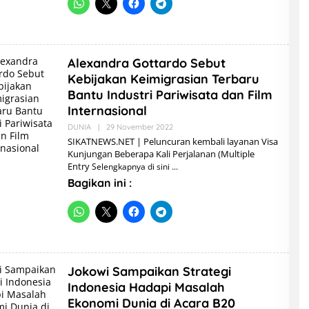
Alexandra Gottardo Sebut
Kebijakan Keimigrasian Terbaru
Bantu Industri Pariwisata dan Film
Internasional
DUNIA
|
29 November 2022
O
L
SIKATNEWS.NET | Peluncuran kembali layanan Visa
E
Kunjungan Beberapa Kali Perjalanan (Multiple
H
Entry
Selengkapnya di sini
A
D
Bagikan ini :
M
I
N
Jokowi Sampaikan Strategi
Indonesia Hadapi Masalah
Ekonomi Dunia di Acara B20