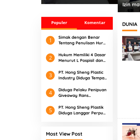
Tersedi
POM
Izin material Bukan Urusan
Saya, Apapun Bahan Saya
Terima” Tuai Kecaman Dari
Populer
Komentar
Masyarakat
DUNIA
Simak dengan Benar
1
Tentang Penulisan Huruf
Kapital
Hukum Memiliki 4 Dasar
2
Menurut L Pospisil dan
Protes serta Contohnya
PT. Hong Sheng Plastic
3
Industry Diduga Tempat
Praktik Pungli dan
Langgar UU Cipta Kerja
Diduga Pelaku Penipuan
4
Giveaway Rans
Entertainment masih
Liar di Medsos
PT. Hong Sheng Plastik
5
Diduga Langgar Perpu
tentang Cipta Kerja
Most View Post