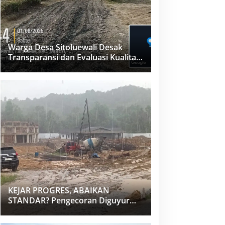
Warga Desa Sitoluewali Desak
Transparansi dan Evaluasi Kualitas
Proyek Jalan, Diduga Minim
Informasi
KEJAR PROGRES, ABAIKAN
STANDAR? Pengecoran Diguyur
Hujan di Proyek Rp87,34 Miliar
Sukma Nias, Konsultan, Pengawas