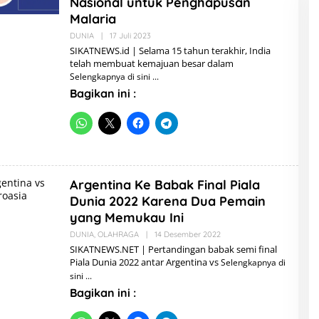
Nasional untuk Penghapusan
Malaria
DUNIA
|
17 Juli 2023
O
L
SIKATNEWS.id | Selama 15 tahun terakhir, India
E
telah membuat kemajuan besar dalam
H
Selengkapnya di sini
A
D
Bagikan ini :
M
I
N
Argentina Ke Babak Final Piala
Dunia 2022 Karena Dua Pemain
yang Memukau Ini
DUNIA
,
OLAHRAGA
|
14 Desember 2022
O
L
SIKATNEWS.NET | Pertandingan babak semi final
E
Piala Dunia 2022 antar Argentina vs
Selengkapnya di
H
A
sini
D
Bagikan ini :
M
I
N