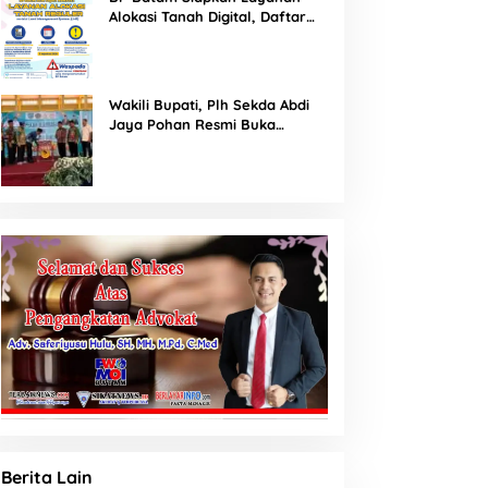
Ketentuan Peraturan
ungkam
Alokasi Tanah Digital, Daftar
Perundang-undangan
Lokasi Mulai Tersedia 11 Agustus
2026
Wakili Bupati, Plh Sekda Abdi
Jaya Pohan Resmi Buka
Porsadin VII Kabupaten
Labuhanbatu
Berita Lain