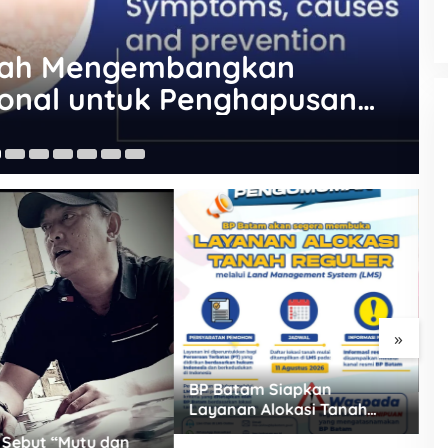
»
Wakili Bupati, Plh Sekda
P
Abdi Jaya Pohan Resmi
M
Buka Porsadin VII
am Siapkan
J
Kabupaten Labuhanbatu
n Alokasi Tanah
P
, Daftar Lokasi Mulai
K