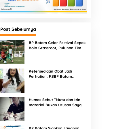
Post Sebelumya
BP Batam Gelar Festival Sepak
Bola Grassroot, Puluhan Tim
Muda Berebut Talenta Terbaik
Ketersediaan Obat Jadi
Perhatian, RSBP Batam
Gandeng BPOM
Humas Sebut “Mutu dan Izin
ondasi Proyek Rp87,3
material Bukan Urusan Saya,
Apapun Bahan Saya Terima”
iliar SMAN Sukma Nias
BP Batam Dukung
Tuai Kecaman Dari Masyarakat
adi Sorotan: Dugaan Bore
Penertiban Pemanfaatan
ile Dicor Saat Hujan,
Ruang Laut Sesuai
onsultan dan PPK
BP Batam Siapkan Layanan