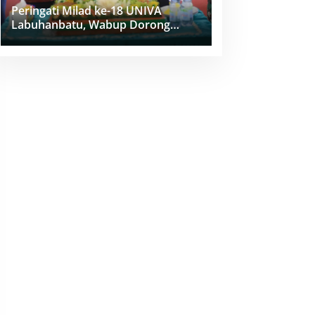
Peringati Milad ke-18 UNIVA
Labuhanbatu, Wabup Dorong
Penguatan SDM Unggul Menuju
Indonesia Emas 2045