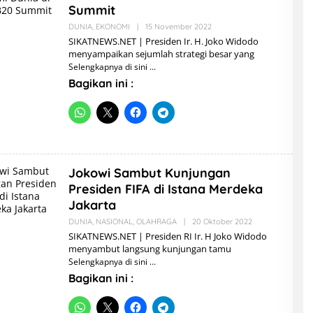
Summit
DUNIA
,
EKONOMI
|
15 November 2022
O
L
SIKATNEWS.NET | Presiden Ir. H. Joko Widodo
E
menyampaikan sejumlah strategi besar yang
H
Selengkapnya di sini
A
D
Bagikan ini :
M
I
N
Jokowi Sambut Kunjungan
Presiden FIFA di Istana Merdeka
Jakarta
DUNIA
,
NASIONAL
,
OLAHRAGA
|
20 Oktober 2022
O
L
SIKATNEWS.NET | Presiden RI Ir. H Joko Widodo
E
menyambut langsung kunjungan tamu
H
Selengkapnya di sini
A
D
Bagikan ini :
M
I
N