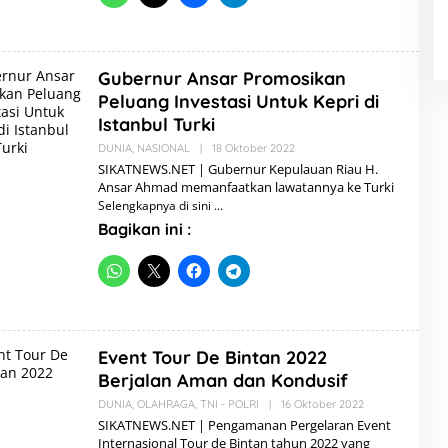
Gubernur Ansar Promosikan
Peluang Investasi Untuk Kepri di
Istanbul Turki
DUNIA
,
NASIONAL
|
18 Oktober 2022
O
L
SIKATNEWS.NET | Gubernur Kepulauan Riau H.
E
Ansar Ahmad memanfaatkan lawatannya ke Turki
H
Selengkapnya di sini
A
D
Bagikan ini :
M
I
N
Event Tour De Bintan 2022
Berjalan Aman dan Kondusif
DUNIA
,
OLAHRAGA
,
TNI - POLRI
|
16 Oktober 2022
O
L
SIKATNEWS.NET | Pengamanan Pergelaran Event
E
Internasional Tour de Bintan tahun 2022 yang
H