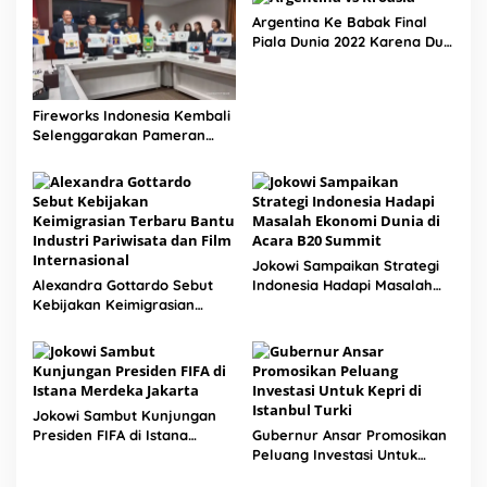
Argentina Ke Babak Final
Piala Dunia 2022 Karena Dua
Pemain yang Memukau Ini
Fireworks Indonesia Kembali
Selenggarakan Pameran
Tahunan IMOX Edisi 6
Jokowi Sampaikan Strategi
Alexandra Gottardo Sebut
Indonesia Hadapi Masalah
Kebijakan Keimigrasian
Ekonomi Dunia di Acara B20
Terbaru Bantu Industri
Summit
Pariwisata dan Film
Internasional
Jokowi Sambut Kunjungan
Presiden FIFA di Istana
Gubernur Ansar Promosikan
Merdeka Jakarta
Peluang Investasi Untuk
Kepri di Istanbul Turki