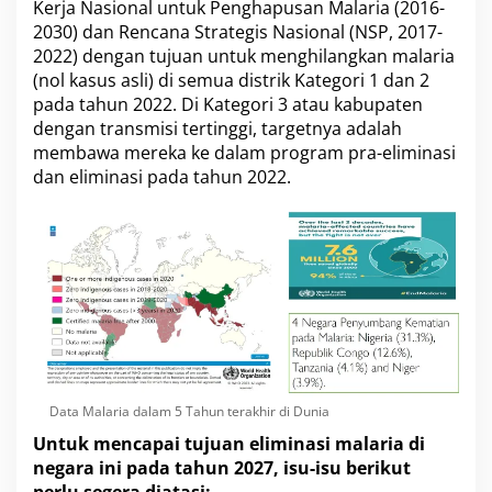
Kerja Nasional untuk Penghapusan Malaria (2016-
a
2030) dan Rencana Strategis Nasional (NSP, 2017-
N
2022) dengan tujuan untuk menghilangkan malaria
a
s
(nol kasus asli) di semua distrik Kategori 1 dan 2
i
pada tahun 2022. Di Kategori 3 atau kabupaten
o
dengan transmisi tertinggi, targetnya adalah
n
membawa mereka ke dalam program pra-eliminasi
a
l
dan eliminasi pada tahun 2022.
u
n
t
u
k
P
e
n
g
h
a
p
Data Malaria dalam 5 Tahun terakhir di Dunia
u
Untuk mencapai tujuan eliminasi malaria di
s
negara ini pada tahun 2027, isu-isu berikut
a
perlu segera diatasi:
n