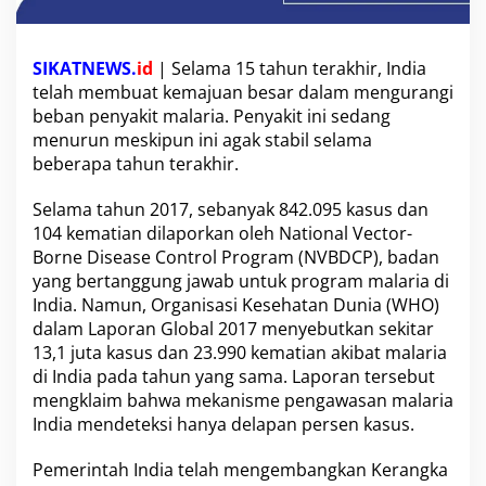
M
e
n
SIKATNEWS.
id
| Selama 15 tahun terakhir, India
g
telah membuat kemajuan besar dalam mengurangi
e
m
beban penyakit malaria. Penyakit ini sedang
b
menurun meskipun ini agak stabil selama
a
beberapa tahun terakhir.
n
g
Selama tahun 2017, sebanyak 842.095 kasus dan
k
a
104 kematian dilaporkan oleh National Vector-
n
Borne Disease Control Program (NVBDCP), badan
K
yang bertanggung jawab untuk program malaria di
e
India. Namun, Organisasi Kesehatan Dunia (WHO)
r
a
dalam Laporan Global 2017 menyebutkan sekitar
n
13,1 juta kasus dan 23.990 kematian akibat malaria
g
di India pada tahun yang sama. Laporan tersebut
k
mengklaim bahwa mekanisme pengawasan malaria
a
India mendeteksi hanya delapan persen kasus.
K
e
r
Pemerintah India telah mengembangkan Kerangka
j