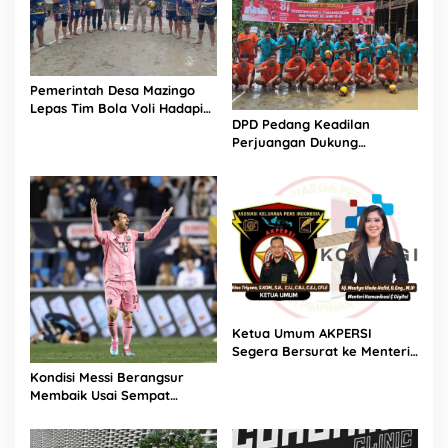
Pemerintah Desa Mazingo
Lepas Tim Bola Voli Hadapi
DPD Pedang Keadilan
Turnamen HUT RI ke-81
Perjuangan Dukung
Turnamen Bola Voli Putra
HUT RI ke-81 di Mandrehe
Barat
Ketua Umum AKPERSI
Segera Bersurat ke Menteri
Komunikasi dan Digital
Kondisi Messi Berangsur
Terkait Polemik Transfer
Membaik Usai Sempat
Data Pribadi Masyarakat
Tinggalkan Lapangan Lebih
Indonesia
Cepat