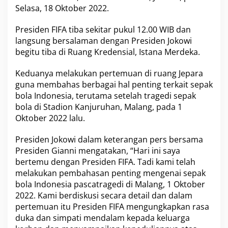
n
Selasa, 18 Oktober 2022.
P
r
Presiden FIFA
tiba sekitar pukul 12.00 WIB dan
e
langsung bersalaman dengan Presiden Jokowi
s
begitu tiba di Ruang Kredensial, Istana Merdeka.
i
d
e
Keduanya melakukan pertemuan di ruang Jepara
n
guna membahas berbagai hal penting terkait sepak
F
bola Indonesia, terutama setelah tragedi sepak
I
bola di Stadion Kanjuruhan, Malang, pada 1
F
A
Oktober 2022 lalu.
d
i
Presiden Jokowi dalam keterangan pers bersama
I
Presiden Gianni mengatakan, “Hari ini saya
s
bertemu dengan Presiden FIFA. Tadi kami telah
t
a
melakukan pembahasan penting mengenai sepak
n
bola Indonesia pascatragedi di Malang, 1 Oktober
a
2022. Kami berdiskusi secara detail dan dalam
M
pertemuan itu Presiden FIFA mengungkapkan rasa
e
duka dan simpati mendalam kepada keluarga
r
d