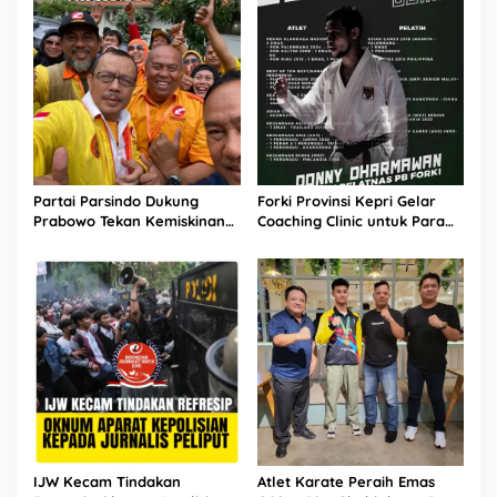
Partai Parsindo Dukung
Forki Provinsi Kepri Gelar
Prabowo Tekan Kemiskinan
Coaching Clinic untuk Para
dan Lawan Korupsi di Bumi
Atlet Karate di Batam
Indonesia
IJW Kecam Tindakan
Atlet Karate Peraih Emas