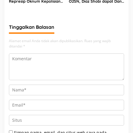
Represip Oknum Kepolisian
O2SN, Diaz Shobi dapat Dana
Kepada Jurnalis Saat Liput
Apresisasi dari Forki Kepri
Demo Dukung Keputusan MK
dan Forki Batam
Tinggalkan Balasan
Alamat email Anda tidak akan dipublikasikan.
Ruas yang wajib
ditandai
*
Simpan nama, email, dan situs web saya pada