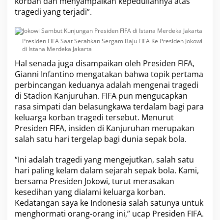
korban dan menyampaikan kepeduliannya atas
e
tragedi yang terjadi”.
k
a
J
Presiden FIFA Saat Serahkan Sergam Baju FIFA Ke Presiden Jokowi
a
di Istana Merdeka Jakarta
k
a
Hal senada juga disampaikan oleh Presiden FIFA,
r
Gianni Infantino mengatakan bahwa topik pertama
t
perbincangan keduanya adalah mengenai
tragedi
a
di Stadion Kanjuruhan
. FIFA pun mengucapkan
rasa simpati dan belasungkawa terdalam bagi para
keluarga korban tragedi tersebut. Menurut
Presiden FIFA, insiden di Kanjuruhan merupakan
salah satu hari tergelap bagi dunia sepak bola.
“Ini adalah tragedi yang mengejutkan, salah satu
hari paling kelam dalam sejarah sepak bola. Kami,
bersama Presiden Jokowi, turut merasakan
kesedihan yang dialami keluarga korban.
Kedatangan saya ke Indonesia salah satunya untuk
menghormati orang-orang ini,” ucap Presiden FIFA.