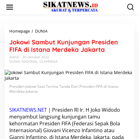
L
e
w
a
t
i
Homepage
/
DUNIA
J
k
o
Jokowi Sambut Kunjungan Presiden
e
k
k
o
FIFA di Istana Merdeka Jakarta
o
w
Admin
20 Oktober 2022
n
i
DUNIA
,
NASIONAL
,
OLAHRAGA
t
S
e
a
n
m
b
Presiden Jokowi Saat Terima Tanda Dari Presiden FIFA di Istana
u
Merdeka Jakarta
t
K
u
SIKATNEWS.NET
| Presiden RI Ir. H Joko Widodo
n
j
menyambut langsung kunjungan tamu
u
kehormatan
Presiden FIFA
(Federasi Sepak Bola
n
Internasional)
Giovani Vicenzo Infantino
atau
g
Gianni Infantino
, di Istana Merdeka, Jakarta, pada
a