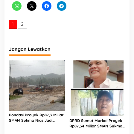
1
2
Jangan Lewatkan
Pondasi Proyek Rp87,3 Miliar
SMAN Sukma Nias Jadi
DPRD Sumut Murka! Proyek
Sorotan: Dugaan Bore Pile
Rp87,34 Miliar SMAN Sukma
Dicor Saat Hujan, Konsultan
Nias Diterpa Dugaan Pasir