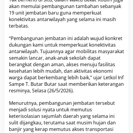
O
akan memulai pembangunan tambahan sebanyak
p
19 unit jembatan baru guna memperkuat
e
konektivitas antarwilayah yang selama ini masih
r
terbatas.
a
s
i
“Pembangunan jembatan ini adalah wujud konkret
G
dukungan kami untuk memperkuat konektivitas
r
antarwilayah. Tujuannya agar mobilitas masyarakat
a
semakin lancar, anak-anak sekolah dapat
t
i
berangkat dengan aman, akses menuju fasilitas
s
kesehatan lebih mudah, dan aktivitas ekonomi
D
warga dapat berkembang lebih baik,” ujar Letkol Inf
i
Sampe T. Butar Butar saat memberikan keterangan
s
resminya, Selasa (26/5/2026).
i
a
p
Menurutnya, pembangunan jembatan tersebut
k
menjadi solusi nyata untuk memutus
a
keterisolasian sejumlah daerah yang selama ini
n
sulit dijangkau, terutama saat musim hujan dan
U
n
banjir yang kerap memutus akses transportasi