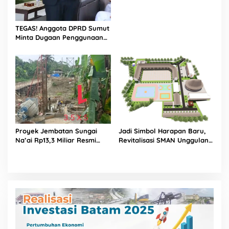
TEGAS! Anggota DPRD Sumut
Minta Dugaan Penggunaan
Pasir Laut di Proyek
Revitalisasi SMAN Unggulan
Sukma Nias Diusut, Sebut
Berpotensi Langgar Kontrak
dan Rugikan Negara
Proyek Jembatan Sungai
Jadi Simbol Harapan Baru,
Na’ai Rp13,3 Miliar Resmi
Revitalisasi SMAN Unggulan
Dilaporkan ke APH, LSM
Sukma Nias Tuai Apresiasi
PIJAR Keadilan Ungkap
Dugaan Penyimpangan
Rp2,68 Miliar