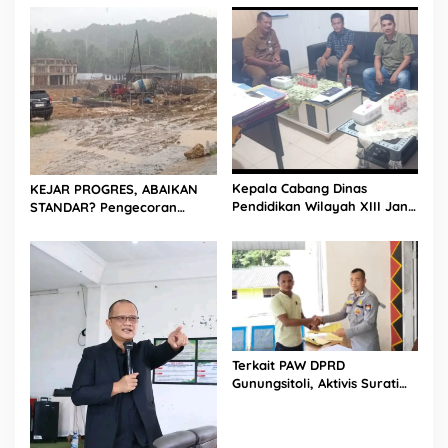
dan PPK Bungkam
Laut hingga Cor Saat Hujan,
Berkat Laoli Ancam Panggil
Kontraktor
Kepala Cabang Dinas
KEJAR PROGRES, ABAIKAN
Pendidikan Wilayah XIII Janji
STANDAR? Pengecoran
Turun Langsung ke Lokasi,
Diguyur Hujan di Proyek
Dugaan Penggunaan Pasir
Rp87,34 Miliar Sukma Nias,
Laut di Proyek Revitalisasi
Konsultan, Pengawas dan
Sukma Nias Masuki Babak
PPK Bungkam
Baru
Terkait PAW DPRD
Gunungsitoli, Aktivis Surati
KPU Minta Verifikasi Status
Calon Pengganti