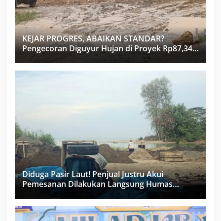
KEJAR PROGRES, ABAIKAN STANDAR?
Pengecoran Diguyur Hujan di Proyek Rp87,34
Miliar Sukma Nias, Konsultan, Pengawas dan
PPK Bungkam
Diduga Pasir Laut! Penjual Justru Akui
Pemesanan Dilakukan Langsung Humas
Proyek Sukma