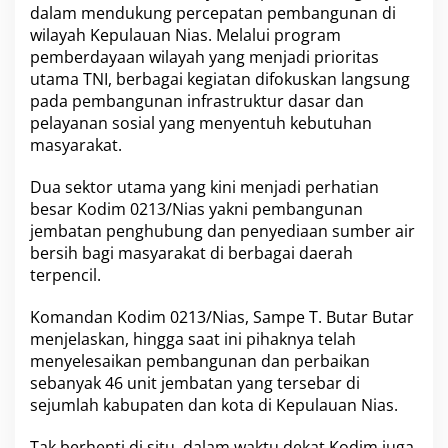
dalam mendukung percepatan pembangunan di
r
B
wilayah Kepulauan Nias. Melalui program
o
pemberdayaan wilayah yang menjadi prioritas
r
utama TNI, berbagai kegiatan difokuskan langsung
,
pada pembangunan infrastruktur dasar dan
R
pelayanan sosial yang menyentuh kebutuhan
u
m
masyarakat.
a
h
Dua sektor utama yang kini menjadi perhatian
L
besar Kodim 0213/Nias yakni pembangunan
a
jembatan penghubung dan penyediaan sumber air
y
a
bersih bagi masyarakat di berbagai daerah
k
terpencil.
H
u
Komandan Kodim 0213/Nias, Sampe T. Butar Butar
n
menjelaskan, hingga saat ini pihaknya telah
i
h
menyelesaikan pembangunan dan perbaikan
i
sebanyak 46 unit jembatan yang tersebar di
n
sejumlah kabupaten dan kota di Kepulauan Nias.
g
g
Tak berhenti di situ, dalam waktu dekat Kodim juga
a