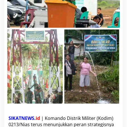
H
a
r
a
p
a
n
B
a
r
u
:
J
e
m
b
a
t
a
n
,
S
u
SIKATNEWS
.
id
| Komando Distrik Militer (Kodim)
m
0213/Nias terus menunjukkan peran strategisnya
u