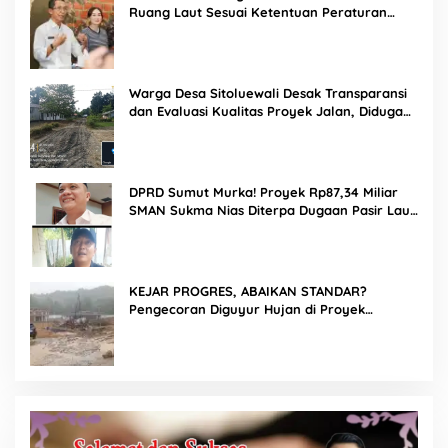
Ruang Laut Sesuai Ketentuan Peraturan
Perundang-undangan
Warga Desa Sitoluewali Desak Transparansi
dan Evaluasi Kualitas Proyek Jalan, Diduga
Minim Informasi
DPRD Sumut Murka! Proyek Rp87,34 Miliar
SMAN Sukma Nias Diterpa Dugaan Pasir Laut
hingga Cor Saat Hujan, Berkat Laoli Ancam
Panggil Kontraktor
KEJAR PROGRES, ABAIKAN STANDAR?
Pengecoran Diguyur Hujan di Proyek
Rp87,34 Miliar Sukma Nias, Konsultan,
Pengawas dan PPK Bungkam