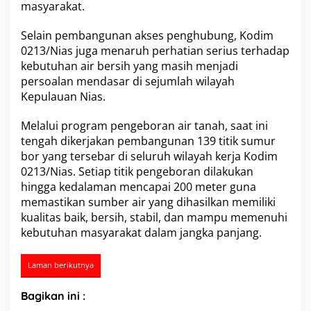
t
masyarakat.
u
k
Selain pembangunan akses penghubung, Kodim
R
0213/Nias juga menaruh perhatian serius terhadap
a
k
kebutuhan air bersih yang masih menjadi
y
persoalan mendasar di sejumlah wilayah
a
Kepulauan Nias.
t
Melalui program pengeboran air tanah, saat ini
tengah dikerjakan pembangunan 139 titik sumur
bor yang tersebar di seluruh wilayah kerja Kodim
0213/Nias. Setiap titik pengeboran dilakukan
hingga kedalaman mencapai 200 meter guna
memastikan sumber air yang dihasilkan memiliki
kualitas baik, bersih, stabil, dan mampu memenuhi
kebutuhan masyarakat dalam jangka panjang.
Laman berikutnya
Bagikan ini :