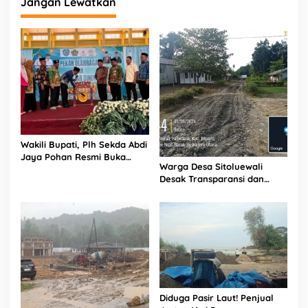
Jangan Lewatkan
p
M
a
r
a
k
n
y
a
P
e
Wakili Bupati, Plh Sekda Abdi
n
Jaya Pohan Resmi Buka
y
Warga Desa Sitoluewali
Porsadin VII Kabupaten
e
Desak Transparansi dan
Labuhanbatu
l
Evaluasi Kualitas Proyek
u
Jalan, Diduga Minim
n
Informasi
d
u
p
a
n
B
a
Diduga Pasir Laut! Penjual