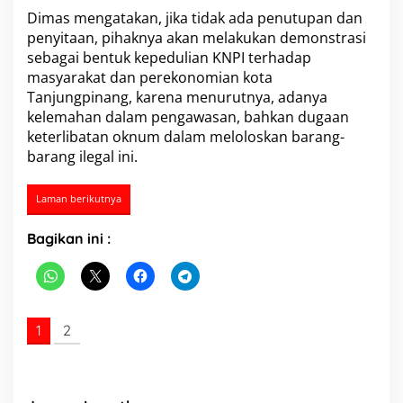
g
Dimas mengatakan, jika tidak ada penutupan dan
T
penyitaan, pihaknya akan melakukan demonstrasi
i
sebagai bentuk kepedulian KNPI terhadap
d
masyarakat dan perekonomian kota
a
k
Tanjungpinang, karena menurutnya, adanya
M
kelemahan dalam pengawasan, bahkan dugaan
a
keterlibatan oknum dalam meloloskan barang-
m
barang ilegal ini.
p
u
B
Laman berikutnya
e
k
Bagikan ini :
e
r
j
a
T
e
1
2
r
h
a
d
a