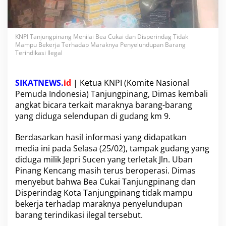
i
l
a
i
KNPI Tanjungpinang Menilai Bea Cukai dan Disperindag Tidak
B
Mampu Bekerja Terhadap Maraknya Penyelundupan Barang
e
Terindikasi Ilegal
a
C
u
SIKATNEWS.
id
| Ketua KNPI (Komite Nasional
k
Pemuda Indonesia) Tanjungpinang, Dimas kembali
a
angkat bicara terkait maraknya barang-barang
i
d
yang diduga selendupan di gudang km 9.
a
n
Berdasarkan hasil informasi yang didapatkan
D
media ini pada Selasa (25/02), tampak gudang yang
i
diduga milik Jepri Sucen yang terletak Jln. Uban
s
p
Pinang Kencang masih terus beroperasi. Dimas
e
menyebut bahwa Bea Cukai Tanjungpinang dan
r
Disperindag Kota Tanjungpinang tidak mampu
i
bekerja terhadap maraknya penyelundupan
n
barang terindikasi ilegal tersebut.
d
a