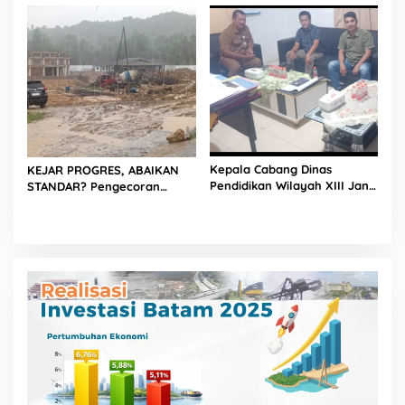
Jalan, Diduga Minim
Laut hingga Cor Saat Hujan,
Informasi
Berkat Laoli Ancam Panggil
Kontraktor
Kepala Cabang Dinas
KEJAR PROGRES, ABAIKAN
Pendidikan Wilayah XIII Janji
STANDAR? Pengecoran
Turun Langsung ke Lokasi,
Diguyur Hujan di Proyek
Dugaan Penggunaan Pasir
Rp87,34 Miliar Sukma Nias,
Laut di Proyek Revitalisasi
Konsultan, Pengawas dan
Sukma Nias Masuki Babak
PPK Bungkam
Baru