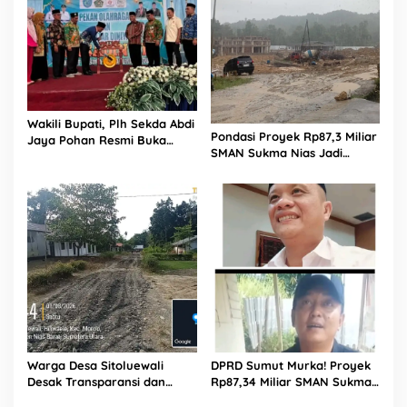
Wakili Bupati, Plh Sekda Abdi
Pondasi Proyek Rp87,3 Miliar
Jaya Pohan Resmi Buka
SMAN Sukma Nias Jadi
Porsadin VII Kabupaten
Sorotan: Dugaan Bore Pile
Labuhanbatu
Dicor Saat Hujan, Konsultan
dan PPK Bungkam
Warga Desa Sitoluewali
DPRD Sumut Murka! Proyek
Desak Transparansi dan
Rp87,34 Miliar SMAN Sukma
Evaluasi Kualitas Proyek
Nias Diterpa Dugaan Pasir