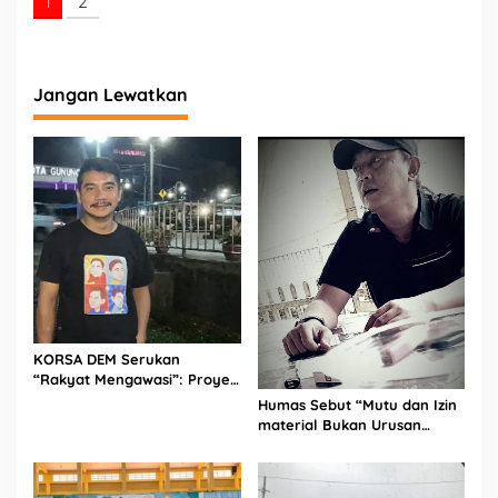
1
2
Jangan Lewatkan
KORSA DEM Serukan
“Rakyat Mengawasi”: Proyek
SMAN Unggulan Sukma Nias
Humas Sebut “Mutu dan Izin
Disorot, Konsultan dan PPK
material Bukan Urusan
Diminta Hadir di Aksi Damai
Saya, Apapun Bahan Saya
Terima” Tuai Kecaman Dari
Masyarakat