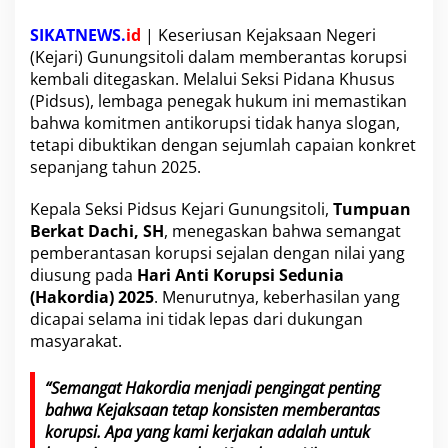
p
t
SIKATNEWS.
id
| Keseriusan Kejaksaan Negeri
o
(Kejari) Gunungsitoli dalam memberantas korupsi
r
kembali ditegaskan. Melalui Seksi Pidana Khusus
:
(Pidsus), lembaga penegak hukum ini memastikan
P
i
bahwa komitmen antikorupsi tidak hanya slogan,
d
tetapi dibuktikan dengan sejumlah capaian konkret
s
sepanjang tahun 2025.
u
s
Kepala Seksi Pidsus Kejari Gunungsitoli,
Tumpuan
K
e
Berkat Dachi, SH
, menegaskan bahwa semangat
j
pemberantasan korupsi sejalan dengan nilai yang
a
diusung pada
Hari Anti Korupsi Sedunia
r
(Hakordia) 2025
. Menurutnya, keberhasilan yang
i
dicapai selama ini tidak lepas dari dukungan
G
u
masyarakat.
n
u
“Semangat Hakordia menjadi pengingat penting
n
bahwa Kejaksaan tetap konsisten memberantas
g
s
korupsi. Apa yang kami kerjakan adalah untuk
i