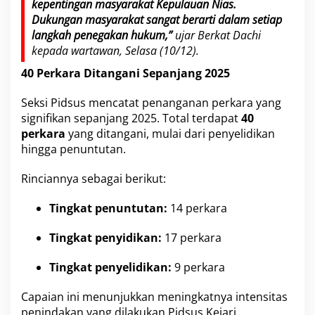
kepentingan masyarakat Kepulauan Nias.
t
Dukungan masyarakat sangat berarti dalam setiap
o
langkah penegakan hukum,”
ujar Berkat Dachi
l
i
kepada wartawan, Selasa (10/12).
C
40 Perkara Ditangani Sepanjang 2025
a
t
a
Seksi Pidsus mencatat penanganan perkara yang
t
signifikan sepanjang 2025. Total terdapat
40
K
perkara
yang ditangani, mulai dari penyelidikan
i
hingga penuntutan.
n
e
r
Rinciannya sebagai berikut:
j
a
Tingkat penuntutan:
14 perkara
G
e
Tingkat penyidikan:
17 perkara
m
i
l
Tingkat penyelidikan:
9 perkara
a
n
Capaian ini menunjukkan meningkatnya intensitas
g
penindakan yang dilakukan Pidsus Kejari
T