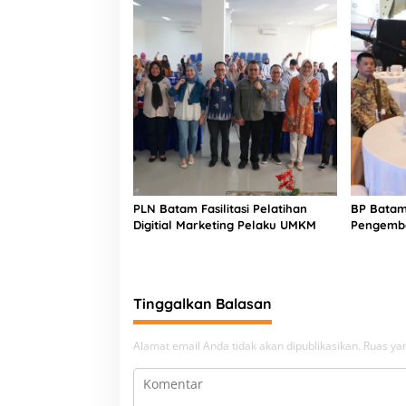
PLN Batam Fasilitasi Pelatihan
BP Batam
Digitial Marketing Pelaku UMKM
Pengemba
Inovasi T
Tinggalkan Balasan
Alamat email Anda tidak akan dipublikasikan.
Ruas yan