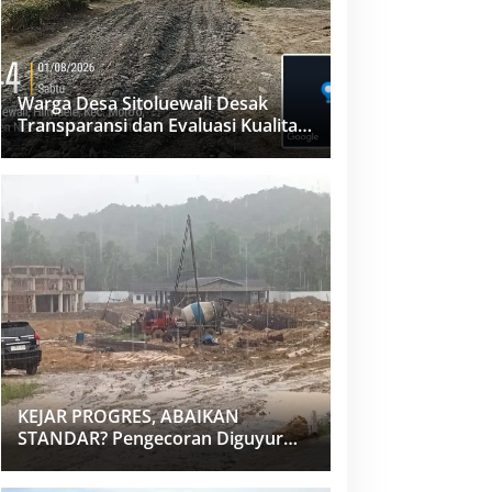
Warga Desa Sitoluewali Desak
Transparansi dan Evaluasi Kualitas
Proyek Jalan, Diduga Minim
Informasi
KEJAR PROGRES, ABAIKAN
STANDAR? Pengecoran Diguyur
Hujan di Proyek Rp87,34 Miliar
Sukma Nias, Konsultan, Pengawas