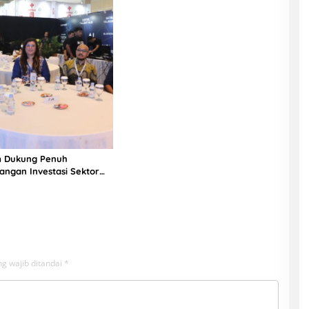
 Dukung Penuh
ngan Investasi Sektor
eknologi di Indonesia
g wajib ditandai
*