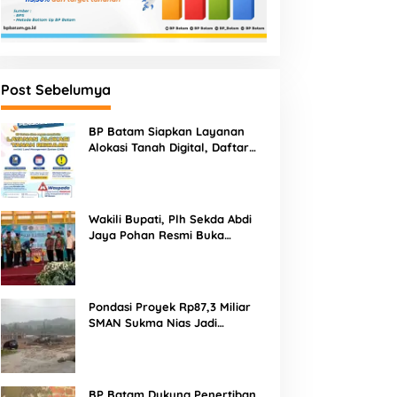
Post Sebelumya
BP Batam Siapkan Layanan
Alokasi Tanah Digital, Daftar
Lokasi Mulai Tersedia 11 Agustus
2026
Wakili Bupati, Plh Sekda Abdi
Jaya Pohan Resmi Buka
Porsadin VII Kabupaten
Labuhanbatu
Pondasi Proyek Rp87,3 Miliar
SMAN Sukma Nias Jadi
Sorotan: Dugaan Bore Pile
Dicor Saat Hujan, Konsultan
dan PPK Bungkam
BP Batam Dukung Penertiban