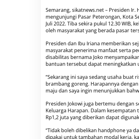
i
k
Semarang, sikatnews.net – Presiden Ir. 
a
mengunjungi Pasar Peterongan, Kota Sem
n
Juli 2022. Tiba sekira pukul 12.30 WIB, 
B
a
oleh masyarakat yang berada pasar ter
n
s
Presiden dan Ibu Iriana memberikan se
o
masyarakat penerima manfaat serta pe
s
disabilitas bernama Joko menyampaikan
d
a
bantuan tersebut dapat meningkatkan 
n
T
“Sekarang ini saya sedang usaha buat ri
i
brambang goreng. Harapannya dengan 
n
maju dan saya ingin menunjukkan bahwa 
j
a
u
Presiden Jokowi juga bertemu dengan 
H
Keluarga Harapan. Dalam kesempatan te
a
Rp1,2 juta yang diberikan dapat digun
r
g
“Tidak boleh dibelikan handphone ya da
a
K
dipakai untuk tambahan modal kerja, ka