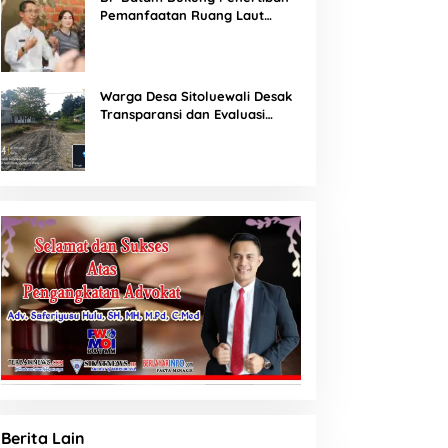
Pemanfaatan Ruang Laut
Sesuai Ketentuan Peraturan
Perundang-undangan
Warga Desa Sitoluewali Desak
Transparansi dan Evaluasi
Kualitas Proyek Jalan, Diduga
Minim Informasi
Berita Lain