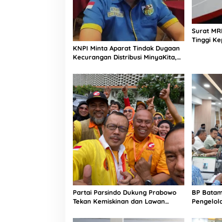
o
n
g
a
Surat MR
n
Tinggi Ke
KNPI Minta Aparat Tindak Dugaan
,
Potensi P
Kecurangan Distribusi MinyaKita,
K
Jangkar
Harga Jual Lampaui HET
o
t
a
S
e
m
a
r
a
n
g
Partai Parsindo Dukung Prabowo
BP Batam 
Tekan Kemiskinan dan Lawan
Pengelol
Korupsi di Bumi Indonesia