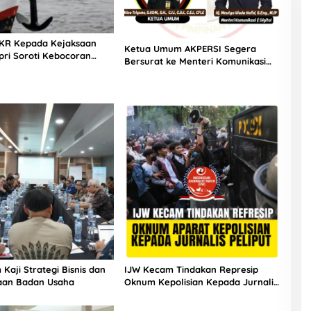
KR Kepada Kejaksaan
Ketua Umum AKPERSI Segera
pri Soroti Kebocoran
Bersurat ke Menteri Komunikasi
AD dari Jasa Labuh
dan Digital Terkait Polemik
Transfer Data Pribadi Masyarakat
Indonesia
Kaji Strategi Bisnis dan
IJW Kecam Tindakan Represip
aan Badan Usaha
Oknum Kepolisian Kepada Jurnalis
Saat Liput Demo Dukung
Keputusan MK