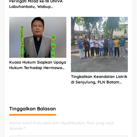
Peringati Milad ke-18 UNIVA
PIJAR Keadilan Ungkap
Labuhanbatu, Wabup
Dugaan Penyimpangan
Dorong Penguatan SDM
Rp2,68 Miliar
Unggul Menuju Indonesia
Emas 2045
Kuasa Hukum Siapkan Upaya
Hukum Terhadap Hermawan
Amir Asal Bandung
Tingkatkan Keandalan Listrik
di Senjulung, PLN Batam
Percepat Pembangunan
Gardu Baru Dalam Upaya
Pengamanan Peningkatan
Beban
Tinggalkan Balasan
Alamat email Anda tidak akan dipublikasikan.
Ruas yang wajib
ditandai
*