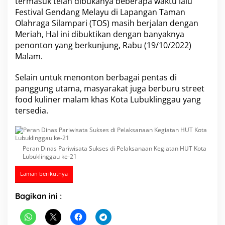
termasuk telah dibukanya beberapa waktu lalu
S
Festival Gendang Melayu
di Lapangan Taman
u
Olahraga Silampari (TOS) masih berjalan dengan
k
Meriah, Hal ini dibuktikan dengan banyaknya
s
e
penonton yang berkunjung, Rabu (19/10/2022)
s
Malam.
d
i
Selain untuk menonton berbagai pentas di
P
panggung utama, masyarakat juga berburu street
e
l
food kuliner malam khas Kota Lubuklinggau yang
a
tersedia.
k
s
a
n
Peran Dinas Pariwisata Sukses di Pelaksanaan Kegiatan HUT Kota
a
Lubuklinggau ke-21
a
n
Laman berikutnya
K
e
Bagikan ini :
g
i
a
t