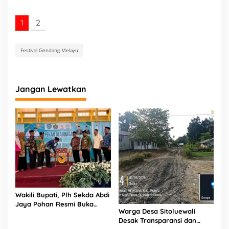
a
n
1
2
H
U
T
Festival Gendang Melayu
K
o
t
a
Jangan Lewatkan
L
u
b
u
k
l
i
n
g
g
a
u
Wakili Bupati, Plh Sekda Abdi
k
Jaya Pohan Resmi Buka
e
Warga Desa Sitoluewali
Porsadin VII Kabupaten
-
Desak Transparansi dan
Labuhanbatu
2