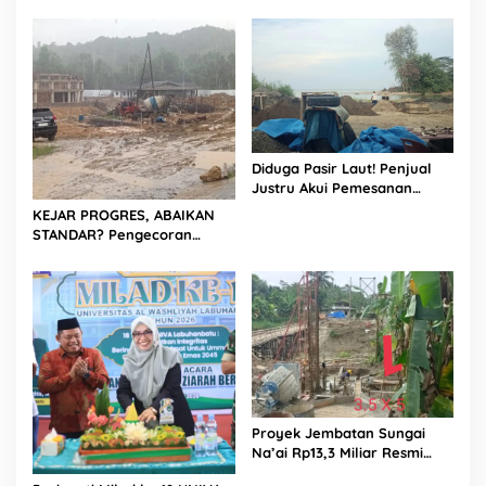
Evaluasi Kualitas Proyek
1
Jalan, Diduga Minim
Informasi
Diduga Pasir Laut! Penjual
Justru Akui Pemesanan
Dilakukan Langsung Humas
KEJAR PROGRES, ABAIKAN
Proyek Sukma
STANDAR? Pengecoran
Diguyur Hujan di Proyek
Rp87,34 Miliar Sukma Nias,
Konsultan, Pengawas dan
PPK Bungkam
Proyek Jembatan Sungai
Na’ai Rp13,3 Miliar Resmi
Dilaporkan ke APH, LSM