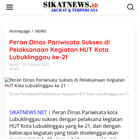
L
e
w
a
t
i
Homepage
/
NEWS
P
k
e
Peran Dinas Pariwisata Sukses di
e
r
k
a
Pelaksanaan Kegiatan HUT Kota
o
n
Lubuklinggau ke-21
n
D
t
i
Admin
20 Oktober 2022
e
NEWS
n
n
a
s
P
a
Dinas Pariwisata Pelaksanaan Kegiatan HUT Kota Lubuklinggau ke-21
r
i
w
SIKATNEWS.NET
| Peran Dinas Pariwisata kota
i
Lubuklinggau sukses dengan pelaksana kegiatan
s
HUT Kota Lubuklinggau yang ke-21, dan dengan
a
t
beberapa kegiatan yang telah diselenggarakan
a