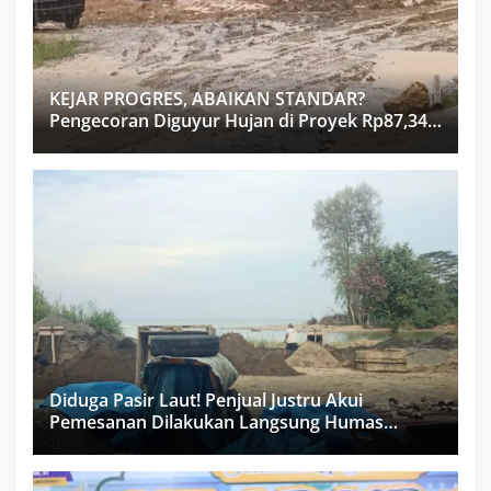
KEJAR PROGRES, ABAIKAN STANDAR?
Pengecoran Diguyur Hujan di Proyek Rp87,34
Miliar Sukma Nias, Konsultan, Pengawas dan
PPK Bungkam
Diduga Pasir Laut! Penjual Justru Akui
Pemesanan Dilakukan Langsung Humas
Proyek Sukma