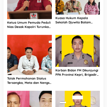
Kuasa Hukum Kepala
Sekolah Djuwita Batam
Ketua Umum Pemuda Peduli
Ungkap Fakta Terkait Kasus
Nias Desak Kapolri Turunkan
Kekerasan pada Anak dan
Tim Mabes Polri untuk
Pemberitaan Ijazah Palsu
Ungkap Kematian Agnis
Zebua
Korban Bidan FM Dikunjungi
PPA Provinsi Kepri, Brigadir
Tolak Permohonan Status
Arga Silaen Terbukti Langgar
Tersangka, Meta dan Nengsi
Kode Etik
Diminta Segera Ditahan