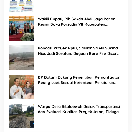
Agustus 2026
Wakili Bupati, Plh Sekda Abdi Jaya Pohan
Resmi Buka Porsadin VII Kabupaten
Labuhanbatu
Pondasi Proyek Rp87,3 Miliar SMAN Sukma
Nias Jadi Sorotan: Dugaan Bore Pile Dicor
Saat Hujan, Konsultan dan PPK Bungkam
BP Batam Dukung Penertiban Pemanfaatan
Ruang Laut Sesuai Ketentuan Peraturan
Perundang-undangan
Warga Desa Sitoluewali Desak Transparansi
dan Evaluasi Kualitas Proyek Jalan, Diduga
Minim Informasi