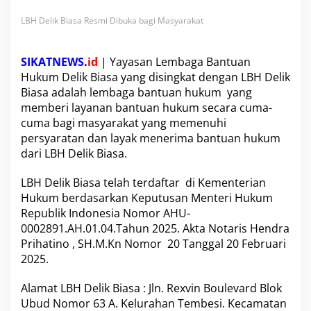
b
LBH Delik Biasa Resmi Dibuka bagi Masyarakat
u
k
a
b
SIKATNEWS
.
id
| Yayasan Lembaga Bantuan
a
Hukum Delik Biasa yang disingkat dengan LBH Delik
g
Biasa adalah lembaga bantuan hukum yang
i
memberi layanan bantuan hukum secara cuma-
M
a
cuma bagi masyarakat yang memenuhi
s
persyaratan dan layak menerima bantuan hukum
y
dari LBH Delik Biasa.
a
r
LBH Delik Biasa telah terdaftar di Kementerian
a
k
Hukum berdasarkan Keputusan Menteri Hukum
a
Republik Indonesia Nomor AHU-
t
0002891.AH.01.04.Tahun 2025. Akta Notaris Hendra
Prihatino , SH.M.Kn Nomor 20 Tanggal 20 Februari
2025.
Alamat LBH Delik Biasa : Jln. Rexvin Boulevard Blok
Ubud Nomor 63 A. Kelurahan Tembesi. Kecamatan