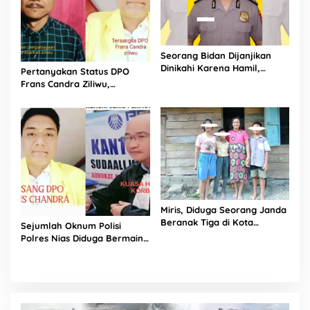
Seorang Bidan Dijanjikan
Dinikahi Karena Hamil,
Pertanyakan Status DPO
Oknum Polisi Berinisial YAAS
Frans Candra Ziliwu,
Dapat 3 LP Sekaligus di
Pengacara Suda’ali Waruwu
Polda Kepri
Laporkan Kasat Reskrim
Polres Nias dan Jajaran ke
Propam
Miris, Diduga Seorang Janda
Beranak Tiga di Kota
Sejumlah Oknum Polisi
Gunungsitoli Difitnah dan
Polres Nias Diduga Bermain
Dijadikan Sebagai Tersangka
Mata dengan Tersangka DPO