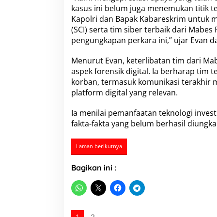
u
kasus ini belum juga menemukan titik
k
Kapolri dan Bapak Kabareskrim untuk me
U
(SCI) serta tim siber terbaik dari Mab
n
g
pengungkapan perkara ini,” ujar Evan da
k
a
Menurut Evan, keterlibatan tim dari Ma
p
aspek forensik digital. Ia berharap tim
K
korban, termasuk komunikasi terakhir 
e
m
platform digital yang relevan.
a
t
Ia menilai pemanfaatan teknologi inv
i
fakta-fakta yang belum berhasil diungk
a
n
A
Laman berikutnya
g
n
Bagikan ini :
i
s
Z
e
b
u
1
2