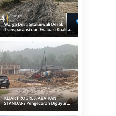
Warga Desa Sitoluewali Desak
Transparansi dan Evaluasi Kualitas
Proyek Jalan, Diduga Minim
Informasi
KEJAR PROGRES, ABAIKAN
STANDAR? Pengecoran Diguyur
Hujan di Proyek Rp87,34 Miliar
Sukma Nias, Konsultan, Pengawas