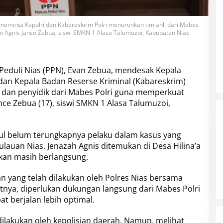
eminta Kapolri dan Kabareskrim Polri menurunkan tim ahli dari Mabes
 Agnis Jance Zebua, siswi SMKN 1 Alasa Talumuzoi, Kabupaten Nias
duli Nias (PPN), Evan Zebua, mendesak Kepala
) dan Kepala Badan Reserse Kriminal (Kabareskrim)
i dan penyidik dari Mabes Polri guna memperkuat
ce Zebua (17), siswi SMKN 1 Alasa Talumuzoi,
l belum terungkapnya pelaku dalam kasus yang
lauan Nias. Jenazah Agnis ditemukan di Desa Hilina’a
ikan masih berlangsung.
n yang telah dilakukan oleh Polres Nias bersama
nya, diperlukan dukungan langsung dari Mabes Polri
 berjalan lebih optimal.
ilakukan oleh kepolisian daerah. Namun, melihat