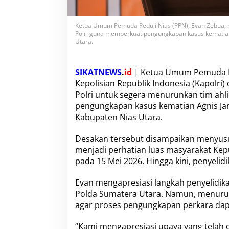
i
T
u
Ketua Umum Pemuda Peduli Nias (PPN), Evan Zebua, m
r
Polri guna memperkuat pengungkapan kasus kematian
u
Utara.
n
k
a
SIKATNEWS
.
id
| Ketua Umum Pemuda Pe
n
Kepolisian Republik Indonesia (Kapolri
T
Polri untuk segera menurunkan tim ahl
i
m
pengungkapan kasus kematian Agnis Jan
M
Kabupaten Nias Utara.
a
b
Desakan tersebut disampaikan menyusu
e
menjadi perhatian luas masyarakat Kepu
s
P
pada 15 Mei 2026. Hingga kini, penyelid
o
l
Evan mengapresiasi langkah penyelidika
r
Polda Sumatera Utara. Namun, menurut
i
agar proses pengungkapan perkara dapat
u
n
t
“Kami mengapresiasi upaya yang telah d