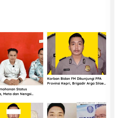
Korban Bidan FM Dikunjungi PPA
Provinsi Kepri, Brigadir Arga Silaen
Terbukti Langgar Kode Etik
rmohonan Status
a, Meta dan Nengsi
Segera Ditahan