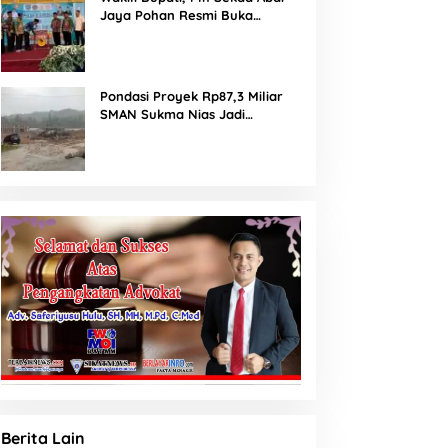
Jaya Pohan Resmi Buka
Porsadin VII Kabupaten
Labuhanbatu
Pondasi Proyek Rp87,3 Miliar
SMAN Sukma Nias Jadi
Sorotan: Dugaan Bore Pile
Dicor Saat Hujan, Konsultan
dan PPK Bungkam
Berita Lain