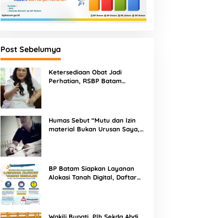
Post Sebelumya
Ketersediaan Obat Jadi
Perhatian, RSBP Batam
Gandeng BPOM
Humas Sebut “Mutu dan Izin
material Bukan Urusan Saya,
Apapun Bahan Saya Terima”
Tuai Kecaman Dari Masyarakat
BP Batam Siapkan Layanan
Alokasi Tanah Digital, Daftar
Lokasi Mulai Tersedia 11 Agustus
2026
Wakili Bupati, Plh Sekda Abdi