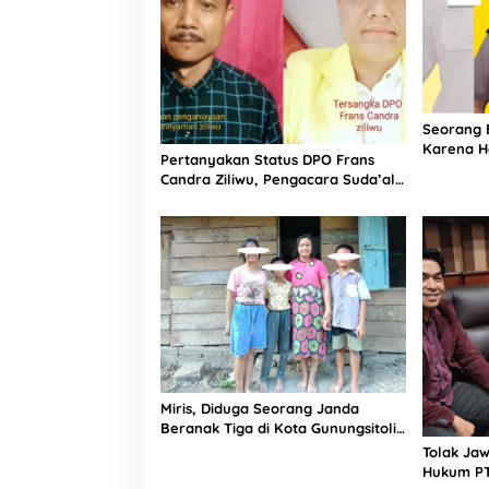
Seorang B
Karena Ha
Pertanyakan Status DPO Frans
Berinisia
Candra Ziliwu, Pengacara Suda’ali
Sekaligus
Waruwu Laporkan Kasat Reskrim
Polres Nias dan Jajaran ke
Propam
Miris, Diduga Seorang Janda
Beranak Tiga di Kota Gunungsitoli
Difitnah dan Dijadikan Sebagai
Tolak Ja
Tersangka
Hukum PT 