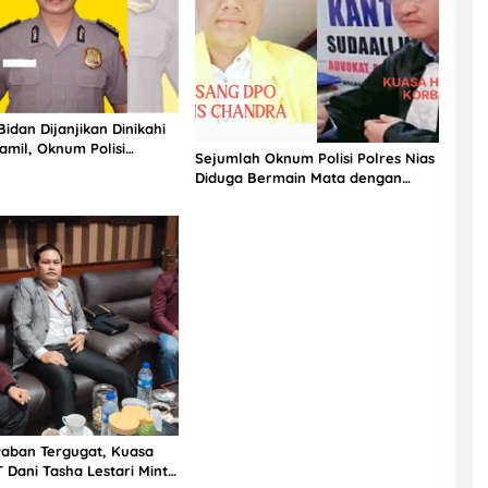
idan Dijanjikan Dinikahi
mil, Oknum Polisi
Sejumlah Oknum Polisi Polres Nias
l YAAS Dapat 3 LP
Diduga Bermain Mata dengan
 di Polda Kepri
Tersangka DPO
waban Tergugat, Kuasa
Dani Tasha Lestari Minta