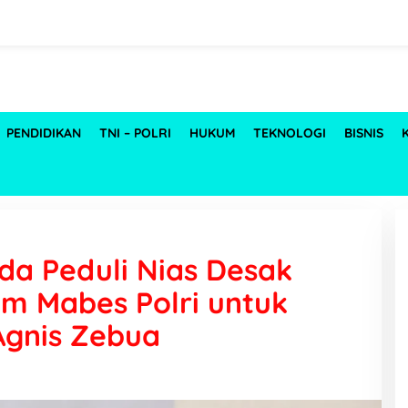
PENDIDIKAN
TNI – POLRI
HUKUM
TEKNOLOGI
BISNIS
a Peduli Nias Desak
im Mabes Polri untuk
gnis Zebua