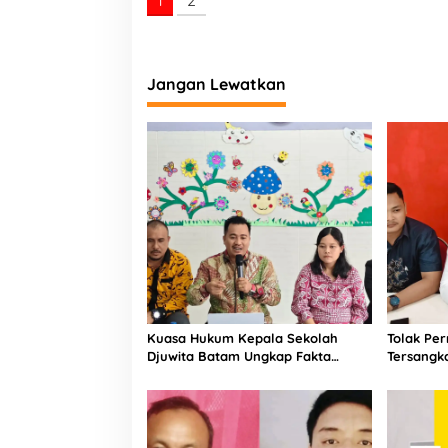
a
Jangan Lewatkan
Kuasa Hukum Kepala Sekolah
Tolak Pe
Djuwita Batam Ungkap Fakta
Tersangk
Terkait Kasus Kekerasan pada
Diminta 
Anak dan Pemberitaan Ijazah
Palsu