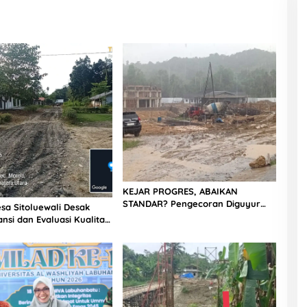
KEJAR PROGRES, ABAIKAN
STANDAR? Pengecoran Diguyur
sa Sitoluewali Desak
Hujan di Proyek Rp87,34 Miliar
nsi dan Evaluasi Kualitas
Sukma Nias, Konsultan, Pengawas
alan, Diduga Minim
dan PPK Bungkam