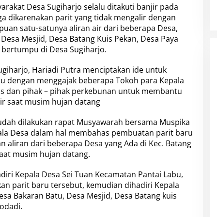
yarakat
Desa Sugiharjo
selalu ditakuti banjir pada
ga dikarenakan parit yang tidak mengalir dengan
puan satu-satunya aliran air dari beberapa Desa,
, Desa Mesjid, Desa Batang Kuis Pekan, Desa Paya
bertumpu di Desa Sugiharjo.
ugiharjo,
Hariadi Putra menciptakan ide untuk
aru dengan menggajak beberapa Tokoh para Kepala
is dan pihak – pihak perkebunan untuk membantu
jir saat musim hujan datang
udah dilakukan rapat Musyawarah bersama Muspika
pala Desa dalam hal membahas pembuatan parit baru
 aliran dari beberapa Desa yang Ada di Kec. Batang
-saat musim hujan datang.
iri Kepala Desa Sei Tuan Kecamatan Pantai Labu,
 parit baru tersebut, kemudian dihadiri Kepala
esa Bakaran Batu, Desa Mesjid, Desa Batang kuis
odadi.