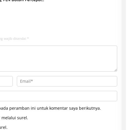
unan Gardu Baru Dalam
ngamanan Peningkatan
g wajib ditandai
*
pada peramban ini untuk komentar saya berikutnya.
 melalui surel.
rel.