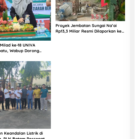
Proyek Jembatan Sungai Na’ai
Rp13,3 Miliar Resmi Dilaporkan ke
APH, LSM PIJAR Keadilan Ungkap
Dugaan Penyimpangan Rp2,68
 Milad ke-18 UNIVA
Miliar
atu, Wabup Dorong
n SDM Unggul Menuju
a Emas 2045
n Keandalan Listrik di
g, PLN Batam Percepat