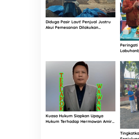
Diduga Pasir Laut! Penjual Justru
Akui Pemesanan Dilakukan
Langsung Humas Proyek Sukma
Peringati
Labuhanb
Penguata
Indonesi
Kuasa Hukum Siapkan Upaya
Hukum Terhadap Hermawan Amir
Asal Bandung
Tingkatka
Senjulun