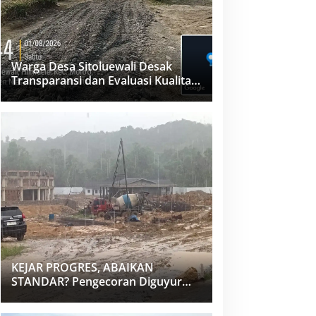
Warga Desa Sitoluewali Desak
Transparansi dan Evaluasi Kualitas
Proyek Jalan, Diduga Minim
Informasi
KEJAR PROGRES, ABAIKAN
STANDAR? Pengecoran Diguyur
Hujan di Proyek Rp87,34 Miliar
Sukma Nias, Konsultan, Pengawas