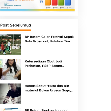
Post Sebelumya
BP Batam Gelar Festival Sepak
Bola Grassroot, Puluhan Tim
Muda Berebut Talenta Terbaik
Ketersediaan Obat Jadi
Perhatian, RSBP Batam
Gandeng BPOM
Humas Sebut “Mutu dan Izin
material Bukan Urusan Saya,
Apapun Bahan Saya Terima”
Tuai Kecaman Dari Masyarakat
BP Batam Siapkan Layanan