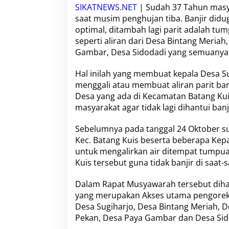
i
SIKATNEWS.NET
| Sudah 37 Tahun mas
h
saat musim penghujan tiba. Banjir didu
a
optimal, ditambah lagi parit adalah tum
r
j
seperti aliran dari Desa Bintang Meriah
o
Gambar, Desa Sidodadi yang semuanya 
N
y
Hal inilah yang membuat kepala
Desa S
a
menggali atau membuat aliran parit b
m
a
Desa yang ada di Kecamatan Batang Ku
n
masyarakat agar tidak lagi dihantui ban
d
a
Sebelumnya pada tanggal 24 Oktober s
n
Kec. Batang Kuis beserta beberapa Ke
A
m
untuk mengalirkan air ditempat tumpuan
a
Kuis tersebut guna tidak banjir di saat
n
S
Dalam Rapat Musyawarah tersebut dihad
e
yang merupakan Akses utama pengorekan
t
e
Desa Sugiharjo, Desa Bintang Meriah, D
l
Pekan, Desa Paya Gambar dan Desa Sid
a