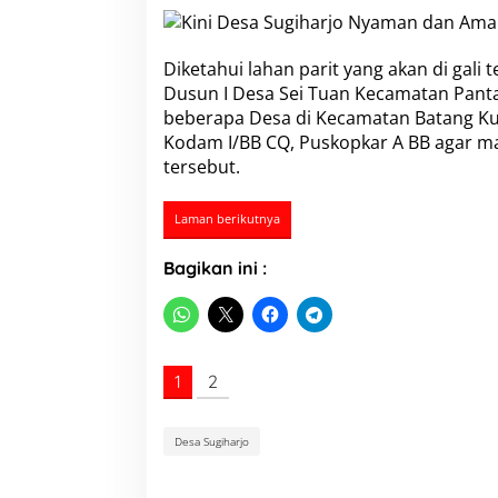
h
3
7
Diketahui lahan parit yang akan di gali
T
a
Dusun I Desa Sei Tuan Kecamatan Pant
h
beberapa Desa di Kecamatan Batang K
u
Kodam I/BB CQ, Puskopkar A BB agar 
n
tersebut.
M
e
r
Laman berikutnya
a
s
Bagikan ini :
a
k
a
n
B
a
1
2
n
j
i
Desa Sugiharjo
r