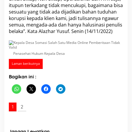
a
itupun terkadang tidak mencukupi, bagaimana bisa
n
sesuatu yang tidak ada dijadikan bahan tuduhan
T
korupsi kepada klien kami, jadi tulisannya ngawur
i
semua, mengada-ada dan hanya halusinasi penulis
d
belaka”. Kata Alazhar Yusuf. Senin (14/11/2022)
a
k
V
a
l
Penasehat Hukum Kepala Desa
i
d
Laman berikutnya
Bagikan ini :
1
2
Jangan Lewatkan