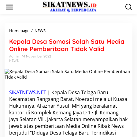
L
e
w
a
t
i
Homepage
/
NEWS
K
k
e
Kepala Desa Somasi Salah Satu Media
e
p
k
a
Online Pemberitaan Tidak Valid
o
l
Admin
14 November 2022
n
a
NEWS
t
D
e
e
n
s
a
S
o
SIKATNEWS.NET
| Kepala Desa Telaga Baru
m
Kecamatan Rangsang Barat, Noeradi melalui Kuasa
a
Hukumnya, Al azhar Yusuf, MH yang beralamat
s
kantor di Komplek Kemang Jaya D 17 Jl. Kemang
i
Jaya Selatan VIII, Jakarta Selatan menyampaikan hak
S
a
jawab atas pemberitaan Media Online Ribak News
l
berjudul “Diduga Desa Telaga Baru Terindikasi
a