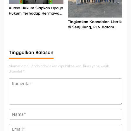
Kuasa Hukum Siapkan Upaya
Hukum Terhadap Hermawan
Amir Asal Bandung
Tingkatkan Keandalan Listrik
di Senjulung, PLN Batam
Percepat Pembangunan
Gardu Baru Dalam Upaya
Pengamanan Peningkatan
Beban
Tinggalkan Balasan
Alamat email Anda tidak akan dipublikasikan.
Ruas yang wajib
ditandai
*