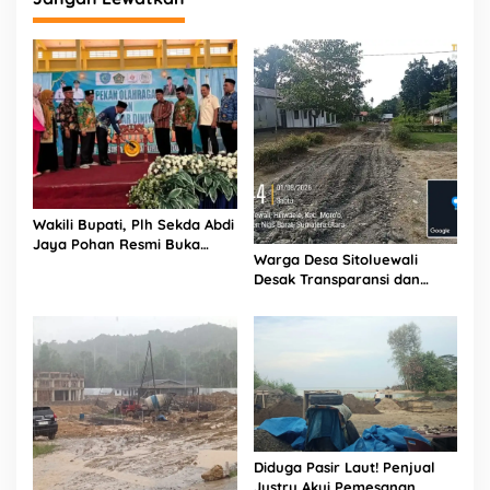
Wakili Bupati, Plh Sekda Abdi
Jaya Pohan Resmi Buka
Warga Desa Sitoluewali
Porsadin VII Kabupaten
Desak Transparansi dan
Labuhanbatu
Evaluasi Kualitas Proyek
Jalan, Diduga Minim
Informasi
Diduga Pasir Laut! Penjual
Justru Akui Pemesanan