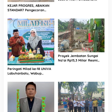
Dilakukan Langsung Humas
KEJAR PROGRES, ABAIKAN
Proyek Sukma
STANDAR? Pengecoran
Diguyur Hujan di Proyek
Rp87,34 Miliar Sukma Nias,
Konsultan, Pengawas dan
PPK Bungkam
Proyek Jembatan Sungai
Na’ai Rp13,3 Miliar Resmi
Dilaporkan ke APH, LSM
Peringati Milad ke-18 UNIVA
PIJAR Keadilan Ungkap
Labuhanbatu, Wabup
Dugaan Penyimpangan
Dorong Penguatan SDM
Rp2,68 Miliar
Unggul Menuju Indonesia
Emas 2045