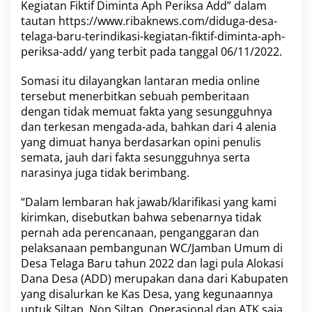
Kegiatan Fiktif Diminta Aph Periksa Add” dalam
h
tautan https://www.ribaknews.com/diduga-desa-
S
a
telaga-baru-terindikasi-kegiatan-fiktif-diminta-aph-
t
periksa-add/ yang terbit pada tanggal 06/11/2022.
u
M
Somasi itu dilayangkan lantaran media online
e
tersebut menerbitkan sebuah pemberitaan
d
i
dengan tidak memuat fakta yang sesungguhnya
a
dan terkesan mengada-ada, bahkan dari 4 alenia
O
yang dimuat hanya berdasarkan opini penulis
n
semata, jauh dari fakta sesungguhnya serta
l
narasinya juga tidak berimbang.
i
n
e
“Dalam lembaran hak jawab/klarifikasi yang kami
P
kirimkan, disebutkan bahwa sebenarnya tidak
e
pernah ada perencanaan, penganggaran dan
m
pelaksanaan pembangunan WC/Jamban Umum di
b
e
Desa Telaga Baru tahun 2022 dan lagi pula Alokasi
r
Dana Desa (ADD) merupakan dana dari Kabupaten
i
yang disalurkan ke Kas Desa, yang kegunaannya
t
untuk Siltap, Non Siltap, Operasional dan ATK saja,
a