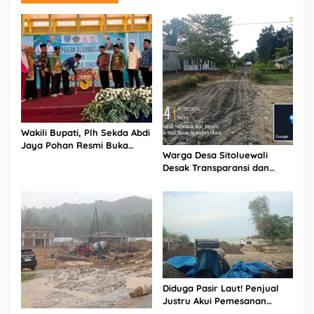
Wakili Bupati, Plh Sekda Abdi
Jaya Pohan Resmi Buka
Warga Desa Sitoluewali
Porsadin VII Kabupaten
Desak Transparansi dan
Labuhanbatu
Evaluasi Kualitas Proyek
Jalan, Diduga Minim
Informasi
Diduga Pasir Laut! Penjual
Justru Akui Pemesanan
Dilakukan Langsung Humas