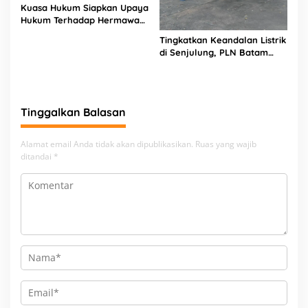
Kuasa Hukum Siapkan Upaya
Hukum Terhadap Hermawan
Amir Asal Bandung
Tingkatkan Keandalan Listrik
di Senjulung, PLN Batam
Percepat Pembangunan
Gardu Baru Dalam Upaya
Pengamanan Peningkatan
Beban
Tinggalkan Balasan
Alamat email Anda tidak akan dipublikasikan.
Ruas yang wajib
ditandai
*