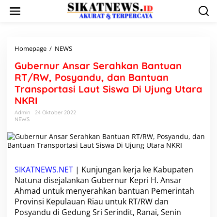
L
e
w
a
t
i
Homepage
/
NEWS
G
k
u
Gubernur Ansar Serahkan Bantuan
e
b
k
e
RT/RW, Posyandu, dan Bantuan
o
r
Transportasi Laut Siswa Di Ujung Utara
n
n
NKRI
t
u
e
r
Admin
24 Oktober 2022
n
A
NEWS
n
s
a
r
S
SIKATNEWS.NET
| Kunjungan kerja ke Kabupaten
e
Natuna disejalankan Gubernur Kepri H. Ansar
r
a
Ahmad untuk menyerahkan bantuan Pemerintah
h
Provinsi Kepulauan Riau untuk RT/RW dan
k
Posyandu di Gedung Sri Serindit, Ranai, Senin
a