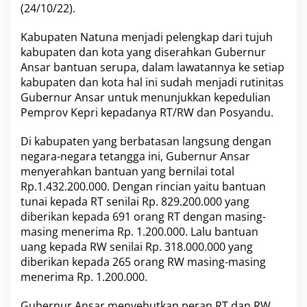
(24/10/22).
n
B
a
Kabupaten Natuna menjadi pelengkap dari tujuh
n
kabupaten dan kota yang diserahkan Gubernur
t
Ansar bantuan serupa, dalam lawatannya ke setiap
u
kabupaten dan kota hal ini sudah menjadi rutinitas
a
n
Gubernur Ansar untuk menunjukkan kepedulian
R
Pemprov Kepri kepadanya RT/RW dan Posyandu.
T
/
Di kabupaten yang berbatasan langsung dengan
R
negara-negara tetangga ini, Gubernur Ansar
W
,
menyerahkan bantuan yang bernilai total
P
Rp.1.432.200.000. Dengan rincian yaitu bantuan
o
tunai kepada RT senilai Rp. 829.200.000 yang
s
diberikan kepada 691 orang RT dengan masing-
y
masing menerima Rp. 1.200.000. Lalu bantuan
a
n
uang kepada RW senilai Rp. 318.000.000 yang
d
diberikan kepada 265 orang RW masing-masing
u
menerima Rp. 1.200.000.
,
d
Gubernur Ansar menyebutkan peran RT dan RW
a