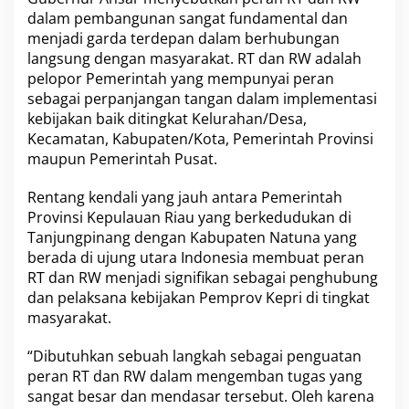
n
dalam pembangunan sangat fundamental dan
B
menjadi garda terdepan dalam berhubungan
a
langsung dengan masyarakat. RT dan RW adalah
n
pelopor Pemerintah yang mempunyai peran
t
u
sebagai perpanjangan tangan dalam implementasi
a
kebijakan baik ditingkat Kelurahan/Desa,
n
Kecamatan, Kabupaten/Kota, Pemerintah Provinsi
T
maupun Pemerintah Pusat.
r
a
n
Rentang kendali yang jauh antara Pemerintah
s
Provinsi Kepulauan Riau yang berkedudukan di
p
Tanjungpinang dengan Kabupaten Natuna yang
o
berada di ujung utara Indonesia membuat peran
r
RT dan RW menjadi signifikan sebagai penghubung
t
a
dan pelaksana kebijakan Pemprov Kepri di tingkat
s
masyarakat.
i
L
“Dibutuhkan sebuah langkah sebagai penguatan
a
peran RT dan RW dalam mengemban tugas yang
u
t
sangat besar dan mendasar tersebut. Oleh karena
S