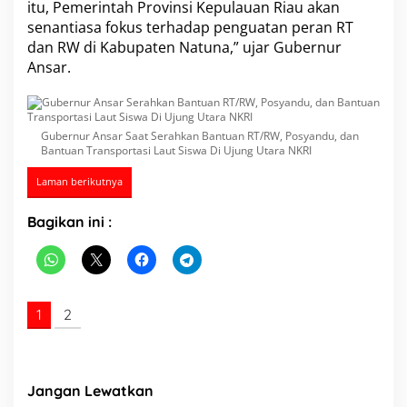
itu, Pemerintah Provinsi Kepulauan Riau akan
i
senantiasa fokus terhadap penguatan peran RT
s
dan RW di Kabupaten Natuna,” ujar Gubernur
w
a
Ansar.
D
i
U
j
Gubernur Ansar Saat Serahkan Bantuan RT/RW, Posyandu, dan
u
Bantuan Transportasi Laut Siswa Di Ujung Utara NKRI
n
g
Laman berikutnya
U
t
Bagikan ini :
a
r
a
N
K
R
1
2
I
Jangan Lewatkan