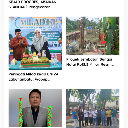
KEJAR PROGRES, ABAIKAN
Proyek Sukma
STANDAR? Pengecoran
Diguyur Hujan di Proyek
Rp87,34 Miliar Sukma Nias,
Konsultan, Pengawas dan
PPK Bungkam
Proyek Jembatan Sungai
Na’ai Rp13,3 Miliar Resmi
Dilaporkan ke APH, LSM
Peringati Milad ke-18 UNIVA
PIJAR Keadilan Ungkap
Labuhanbatu, Wabup
Dugaan Penyimpangan
Dorong Penguatan SDM
Rp2,68 Miliar
Unggul Menuju Indonesia
Emas 2045