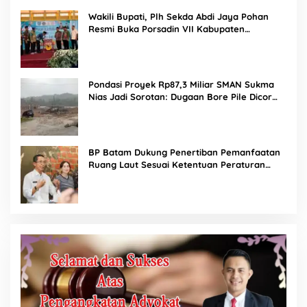
Wakili Bupati, Plh Sekda Abdi Jaya Pohan
Resmi Buka Porsadin VII Kabupaten
Labuhanbatu
Pondasi Proyek Rp87,3 Miliar SMAN Sukma
Nias Jadi Sorotan: Dugaan Bore Pile Dicor
Saat Hujan, Konsultan dan PPK Bungkam
BP Batam Dukung Penertiban Pemanfaatan
Ruang Laut Sesuai Ketentuan Peraturan
Perundang-undangan