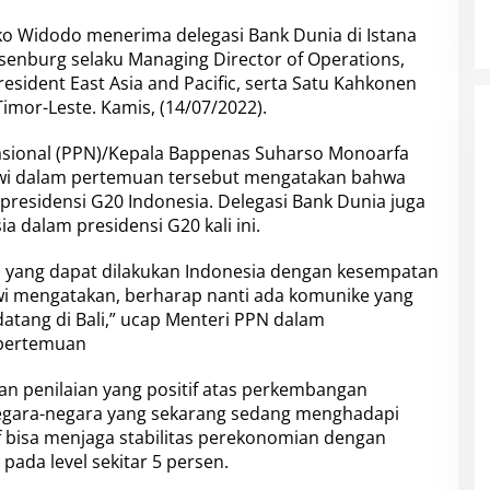
Joko Widodo menerima delegasi Bank Dunia di Istana
tsenburg selaku Managing Director of Operations,
resident East Asia and Pacific, serta Satu Kahkonen
imor-Leste. Kamis, (14/07/2022).
ional (PPN)/Kepala Bappenas Suharso Monoarfa
owi dalam pertemuan tersebut mengatakan bahwa
residensi G20 Indonesia. Delegasi Bank Dunia juga
 dalam presidensi G20 kali ini.
 yang dapat dilakukan Indonesia dengan kesempatan
owi mengatakan, berharap nanti ada komunike yang
atang di Bali,” ucap Menteri PPN dalam
 pertemuan
an penilaian yang positif atas perkembangan
 negara-negara yang sekarang sedang menghadapi
tif bisa menjaga stabilitas perekonomian dengan
ada level sekitar 5 persen.