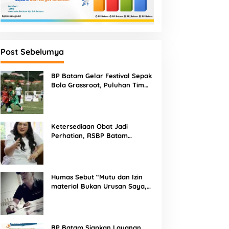
Post Sebelumya
BP Batam Gelar Festival Sepak
Bola Grassroot, Puluhan Tim
Muda Berebut Talenta Terbaik
Ketersediaan Obat Jadi
Perhatian, RSBP Batam
Gandeng BPOM
Humas Sebut “Mutu dan Izin
material Bukan Urusan Saya,
Apapun Bahan Saya Terima”
Tuai Kecaman Dari Masyarakat
BP Batam Siapkan Layanan