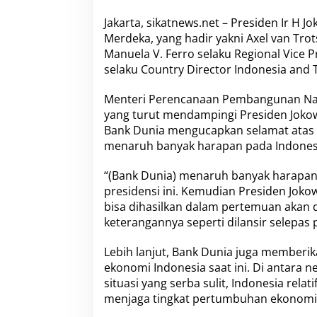
u
a
Jakarta, sikatnews.net – Presiden Ir H 
s
Merdeka, yang hadir yakni Axel van Tro
i
Manuela V. Ferro selaku Regional Vice P
S
u
selaku Country Director Indonesia and T
l
i
Menteri Perencanaan Pembangunan Nas
t
yang turut mendampingi Presiden Jok
,
Bank Dunia mengucapkan selamat atas p
P
e
menaruh banyak harapan pada Indonesia
r
k
“(Bank Dunia) menaruh banyak harapan
e
presidensi ini. Kemudian Presiden Jok
m
bisa dihasilkan dalam pertemuan akan d
b
a
keterangannya seperti dilansir selepas
n
g
Lebih lanjut, Bank Dunia juga memberik
a
ekonomi Indonesia saat ini. Di antara
n
situasi yang serba sulit, Indonesia rela
E
k
menjaga tingkat pertumbuhan ekonomi p
o