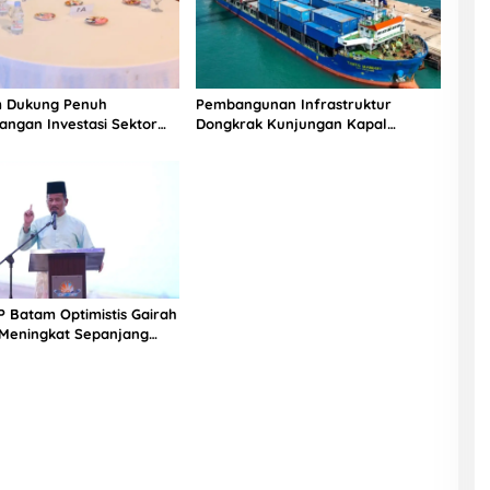
 Dukung Penuh
Pembangunan Infrastruktur
ngan Investasi Sektor
Dongkrak Kunjungan Kapal
eknologi di Indonesia
Barang Sebesar 14% di Pelabuhan
Batam
 Batam Optimistis Gairah
 Meningkat Sepanjang