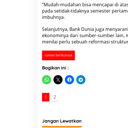
n
“Mudah-mudahan bisa mencapai di atas 
o
pada setidak-tidaknya semester pertama
m
imbuhnya.
i
I
n
Selanjutnya, Bank Dunia juga menyar
d
ekonominya dari sumber-sumber lain, mi
o
menilai perlu sebuah reformasi struktur
n
e
s
Laman berikutnya
i
a
Bagikan ini :
D
a
p
a
t
N
1
2
i
l
a
i
P
Jangan Lewatkan
o