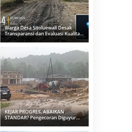
Warga Desa Sitoluewali Desak
Transparansi dan Evaluasi Kualitas
Proyek Jalan, Diduga Minim
Informasi
KEJAR PROGRES, ABAIKAN
STANDAR? Pengecoran Diguyur
Hujan di Proyek Rp87,34 Miliar
Sukma Nias, Konsultan, Pengawas