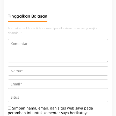
Gardu Baru Dalam Upaya
Pengamanan Peningkatan
Beban
Tinggalkan Balasan
Alamat email Anda tidak akan dipublikasikan.
Ruas yang wajib
ditandai
*
Simpan nama, email, dan situs web saya pada
peramban ini untuk komentar saya berikutnya.