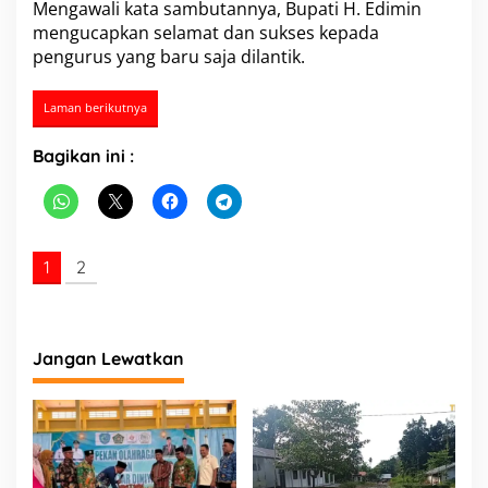
Mengawali kata sambutannya, Bupati H. Edimin
e
mengucapkan selamat dan sukses kepada
l
a
pengurus yang baru saja dilantik.
n
t
Laman berikutnya
i
k
a
Bagikan ini :
n
d
a
n
P
1
2
e
n
g
u
k
Jangan Lewatkan
u
h
a
n
P
e
n