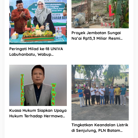
l
J
a
n
n
a
Proyek Jembatan Sungai
h
Na’ai Rp13,3 Miliar Resmi
Dilaporkan ke APH, LSM
Peringati Milad ke-18 UNIVA
PIJAR Keadilan Ungkap
Labuhanbatu, Wabup
Dugaan Penyimpangan
Dorong Penguatan SDM
Rp2,68 Miliar
Unggul Menuju Indonesia
Emas 2045
Kuasa Hukum Siapkan Upaya
Hukum Terhadap Hermawan
Amir Asal Bandung
Tingkatkan Keandalan Listrik
di Senjulung, PLN Batam
Percepat Pembangunan