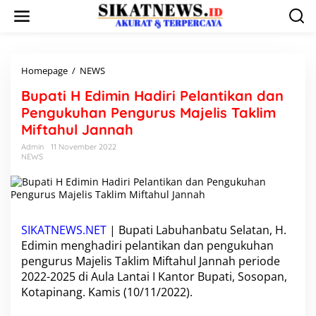
L
e
w
a
t
i
Homepage
/
NEWS
B
k
u
Bupati H Edimin Hadiri Pelantikan dan
e
p
k
a
Pengukuhan Pengurus Majelis Taklim
o
t
Miftahul Jannah
n
i
t
H
Admin
11 November 2022
e
NEWS
E
n
d
i
m
i
n
SIKATNEWS.NET
| Bupati Labuhanbatu Selatan, H.
H
Edimin menghadiri pelantikan dan pengukuhan
a
pengurus Majelis Taklim Miftahul Jannah periode
d
i
2022-2025 di Aula Lantai I Kantor Bupati, Sosopan,
r
Kotapinang. Kamis (10/11/2022).
i
P