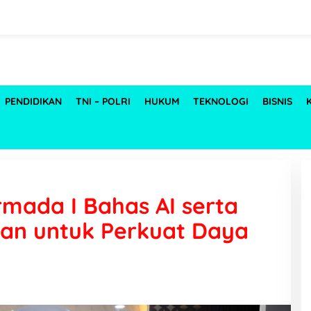
PENDIDIKAN
TNI – POLRI
HUKUM
TEKNOLOGI
BISNIS
mada I Bahas AI serta
an untuk Perkuat Daya