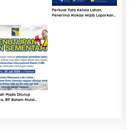
konomi Digital dan
Berteknologi
Perkuat Tata Kelola Lahan,
Penerima Alokasi Wajib Laporkan
Progres Pembangunan Maksimal
31 Agustus 2026
jah Mada Ditutup
a, BP Batam Mulai
ksi