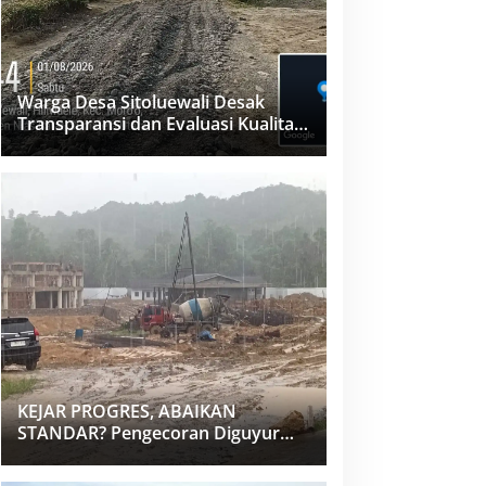
Warga Desa Sitoluewali Desak
Transparansi dan Evaluasi Kualitas
Proyek Jalan, Diduga Minim
Informasi
KEJAR PROGRES, ABAIKAN
STANDAR? Pengecoran Diguyur
Hujan di Proyek Rp87,34 Miliar
Sukma Nias, Konsultan, Pengawas