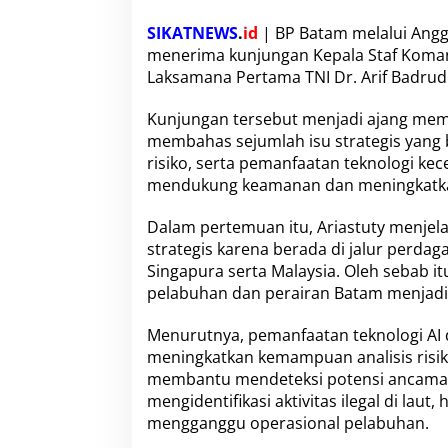
n
a
SIKATNEWS
.
id
| BP Batam melalui Angg
n
menerima kunjungan Kepala Staf Koma
P
Laksamana Pertama TNI Dr. Arif Badrudi
e
l
a
Kunjungan tersebut menjadi ajang me
b
membahas sejumlah isu strategis yang
u
risiko, serta pemanfaatan teknologi kece
h
mendukung keamanan dan meningkatkan 
a
n
u
Dalam pertemuan itu, Ariastuty menjel
n
strategis karena berada di jalur perda
t
Singapura serta Malaysia. Oleh sebab i
u
pelabuhan dan perairan Batam menjadi 
k
P
e
Menurutnya, pemanfaatan teknologi AI
r
meningkatkan kemampuan analisis risiko
k
membantu mendeteksi potensi ancaman 
u
mengidentifikasi aktivitas ilegal di la
a
t
mengganggu operasional pelabuhan.
D