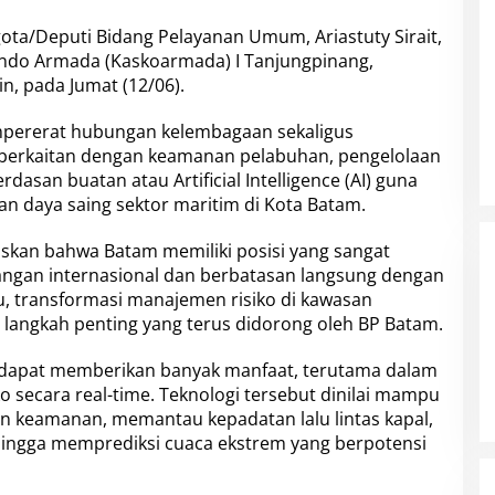
ota/Deputi Bidang Pelayanan Umum, Ariastuty Sirait,
ndo Armada (Kaskoarmada) I Tanjungpinang,
n, pada Jumat (12/06).
mpererat hubungan kelembagaan sekaligus
 berkaitan dengan keamanan pelabuhan, pengelolaan
rdasan buatan atau Artificial Intelligence (AI) guna
daya saing sektor maritim di Kota Batam.
askan bahwa Batam memiliki posisi yang sangat
gangan internasional dan berbatasan langsung dengan
tu, transformasi manajemen risiko di kawasan
langkah penting yang terus didorong oleh BP Batam.
 dapat memberikan banyak manfaat, terutama dalam
 secara real-time. Teknologi tersebut dinilai mampu
keamanan, memantau kepadatan lalu lintas kapal,
ut, hingga memprediksi cuaca ekstrem yang berpotensi