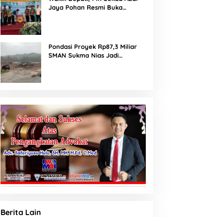
Jaya Pohan Resmi Buka
Porsadin VII Kabupaten
Labuhanbatu
Pondasi Proyek Rp87,3 Miliar
SMAN Sukma Nias Jadi
Sorotan: Dugaan Bore Pile
Dicor Saat Hujan, Konsultan
dan PPK Bungkam
Berita Lain