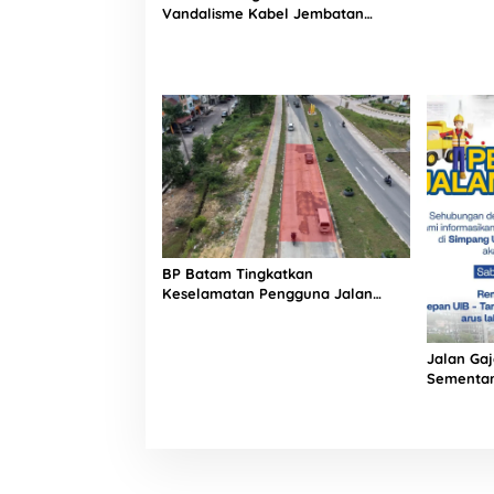
Perkuat E
Vandalisme Kabel Jembatan
Industri 
Barelang Sudah Ditangani Sejak
April 2026
BP Batam Tingkatkan
Keselamatan Pengguna Jalan
Lewat Perbaikan Jalan Gajah
Mada
Jalan Ga
Sementar
Rekonstru