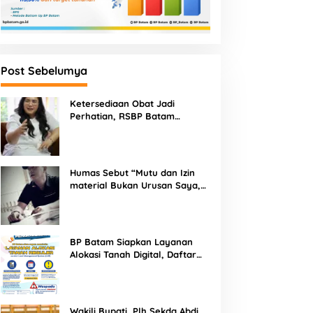
Post Sebelumya
Ketersediaan Obat Jadi
Perhatian, RSBP Batam
Gandeng BPOM
Humas Sebut “Mutu dan Izin
material Bukan Urusan Saya,
Apapun Bahan Saya Terima”
Tuai Kecaman Dari Masyarakat
BP Batam Siapkan Layanan
Alokasi Tanah Digital, Daftar
Lokasi Mulai Tersedia 11 Agustus
2026
Wakili Bupati, Plh Sekda Abdi