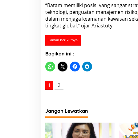
a
“Batam memiliki posisi yang sangat str
y
teknologi, penguatan manajemen risiko, 
a
dalam menjaga keamanan kawasan sekal
S
a
tingkat global,” ujar Ariastuty.
i
n
Laman berikutnya
g
M
a
Bagikan ini :
r
i
t
i
m
1
2
Jangan Lewatkan