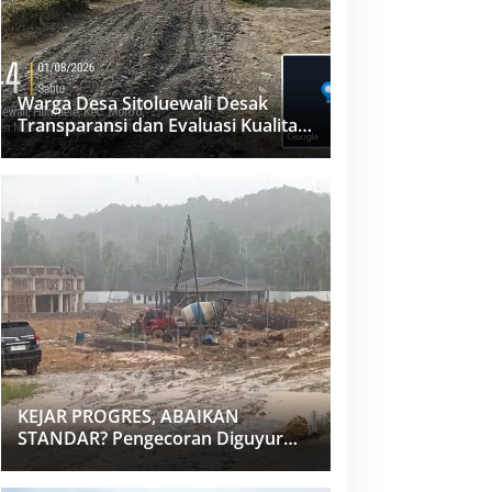
Warga Desa Sitoluewali Desak
Transparansi dan Evaluasi Kualitas
Proyek Jalan, Diduga Minim
Informasi
KEJAR PROGRES, ABAIKAN
STANDAR? Pengecoran Diguyur
Hujan di Proyek Rp87,34 Miliar
Sukma Nias, Konsultan, Pengawas