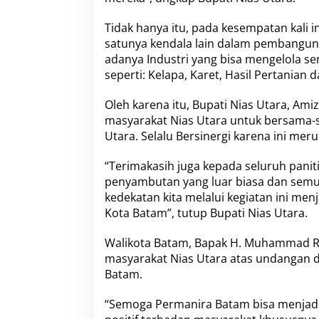
i
r
Tidak hanya itu, pada kesempatan kali 
a
satunya kendala lain dalam pembangun
B
a
adanya Industri yang bisa mengelola se
t
seperti: Kelapa, Karet, Hasil Pertanian 
a
m
Oleh karena itu, Bupati Nias Utara, Am
masyarakat Nias Utara untuk bersama-
Utara. Selalu Bersinergi karena ini me
“Terimakasih juga kepada seluruh panit
penyambutan yang luar biasa dan semua
kedekatan kita melalui kegiatan ini menj
Kota Batam”, tutup Bupati Nias Utara.
Walikota Batam, Bapak H. Muhammad R
masyarakat Nias Utara atas undangan 
Batam.
“Semoga
Permanira Batam
bisa menjad