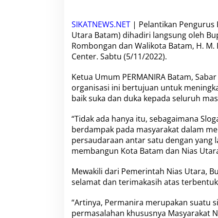
a
m
d
SIKATNEWS.NET
| Pelantikan Pengurus
a
Utara Batam) dihadiri langsung oleh Bu
n
Rombongan dan Walikota Batam, H. M. Ru
B
u
Center. Sabtu (5/11/2022).
p
a
Ketua Umum
PERMANIRA Batam
, Saba
t
organisasi ini bertujuan untuk meningk
i
baik suka dan duka kepada seluruh mas
N
i
a
“Tidak ada hanya itu, sebagaimana
Slog
s
berdampak pada masyarakat dalam men
U
persaudaraan antar satu dengan yang l
t
membangun Kota Batam dan Nias Utara
a
r
a
Mewakili dari Pemerintah Nias Utara, 
H
selamat dan terimakasih atas terbentu
a
d
“Artinya, Permanira merupakan suatu si
i
permasalahan khususnya Masyarakat Nia
r