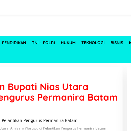
PENDIDIKAN
TNI – POLRI
HUKUM
TEKNOLOGI
BISNIS
n Bupati Nias Utara
 Pengurus Permanira Batam
Utara, Amizaro Waruwu di Pelantikan Pengurus Permanira Batam