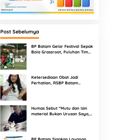
Post Sebelumya
BP Batam Gelar Festival Sepak
Bola Grassroot, Puluhan Tim
Muda Berebut Talenta Terbaik
Ketersediaan Obat Jadi
Perhatian, RSBP Batam
Gandeng BPOM
Humas Sebut “Mutu dan Izin
material Bukan Urusan Saya,
Apapun Bahan Saya Terima”
Tuai Kecaman Dari Masyarakat
BP Batam Siapkan Layanan