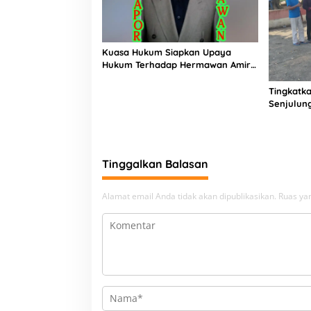
Kuasa Hukum Siapkan Upaya
Hukum Terhadap Hermawan Amir
Asal Bandung
Tingkatka
Senjulun
Pembang
Upaya Pe
Beban
Tinggalkan Balasan
Alamat email Anda tidak akan dipublikasikan.
Ruas yan