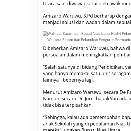
i
Utara saat diwawancarai oleh awak med
P
e
Amizaro Waruwu, S.Pd berharap deng
l
menjadi solusi dan wadah dalam sebua
a
n
t
i
Walikota Batam dan Pelantikan Pengurus Permani
k
Dibeberkan Amizaro Waruwu, bahwa di N
a
persoalan dalam meningkatkan pemba
n
P
e
“Salah satunya di bidang Pendidikan, 
n
yang hanya memakai satu unit seragam s
g
lainnya”, bebernya lagi.
u
r
u
Menurut Amizaro Waruwu, secara De Fac
s
Namun, secara De Jure, bapak/ibu adala
P
tidak bisa terpisahkan.
e
r
“Sehingga, kalau ada persembahan bapa
m
a
anak Sekolah yang di pedalaman Nias 
n
mereka”, ungkap Bupati Nias Utara.