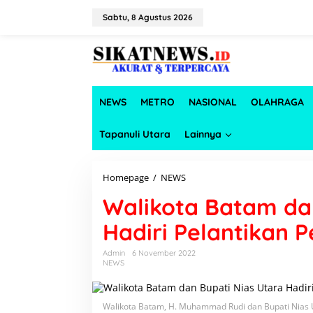
L
e
Sabtu, 8 Agustus 2026
w
a
t
i
k
e
NEWS
METRO
NASIONAL
OLAHRAGA
k
o
n
Tapanuli Utara
Lainnya
t
e
n
Homepage
/
NEWS
W
a
Walikota Batam da
l
i
Hadiri Pelantikan
k
o
t
Admin
6 November 2022
NEWS
a
B
a
t
Walikota Batam, H. Muhammad Rudi dan Bupati Nias 