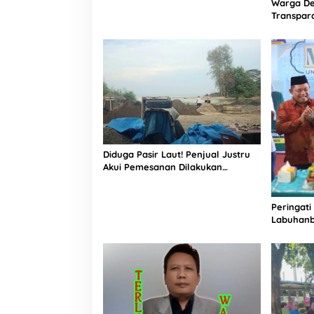
Kabupaten Labuhanbatu
Warga De
Transpara
Proyek J
Informasi
Diduga Pasir Laut! Penjual Justru
Akui Pemesanan Dilakukan
Langsung Humas Proyek Sukma
Peringati
Labuhanb
Penguata
Indonesi