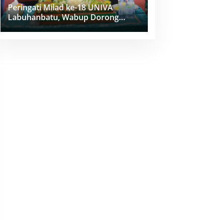
Peringati Milad ke-18 UNIVA
Labuhanbatu, Wabup Dorong
Penguatan SDM Unggul Menuju
Indonesia Emas 2045