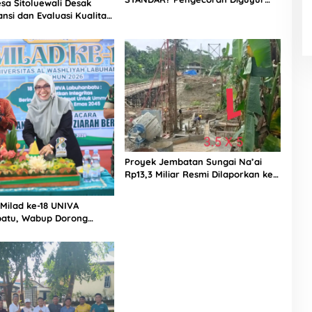
sa Sitoluewali Desak
Hujan di Proyek Rp87,34 Miliar
nsi dan Evaluasi Kualitas
Sukma Nias, Konsultan, Pengawas
alan, Diduga Minim
dan PPK Bungkam
Proyek Jembatan Sungai Na’ai
Rp13,3 Miliar Resmi Dilaporkan ke
APH, LSM PIJAR Keadilan Ungkap
Dugaan Penyimpangan Rp2,68
 Milad ke-18 UNIVA
Miliar
atu, Wabup Dorong
n SDM Unggul Menuju
a Emas 2045