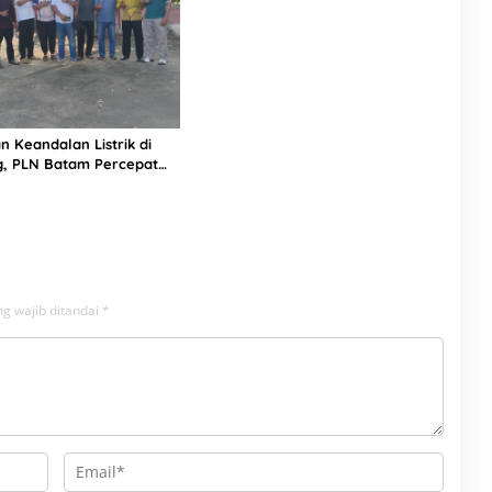
n Keandalan Listrik di
g, PLN Batam Percepat
unan Gardu Baru Dalam
ngamanan Peningkatan
g wajib ditandai
*