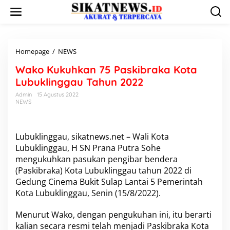
L
e
w
a
t
i
Homepage
/
NEWS
W
k
a
Wako Kukuhkan 75 Paskibraka Kota
e
k
k
o
Lubuklinggau Tahun 2022
o
K
Admin
15 Agustus 2022
n
u
NEWS
t
k
e
u
n
h
k
Lubuklinggau, sikatnews.net – Wali Kota
a
Lubuklinggau, H SN Prana Putra Sohe
n
mengukuhkan pasukan pengibar bendera
7
(Paskibraka) Kota Lubuklinggau tahun 2022 di
5
Gedung Cinema Bukit Sulap Lantai 5 Pemerintah
P
a
Kota Lubuklinggau, Senin (15/8/2022).
s
k
Menurut Wako, dengan pengukuhan ini, itu berarti
i
kalian secara resmi telah menjadi Paskibraka Kota
b