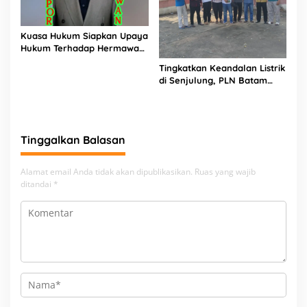
Kuasa Hukum Siapkan Upaya
Hukum Terhadap Hermawan
Amir Asal Bandung
Tingkatkan Keandalan Listrik
di Senjulung, PLN Batam
Percepat Pembangunan
Gardu Baru Dalam Upaya
Pengamanan Peningkatan
Beban
Tinggalkan Balasan
Alamat email Anda tidak akan dipublikasikan.
Ruas yang wajib
ditandai
*