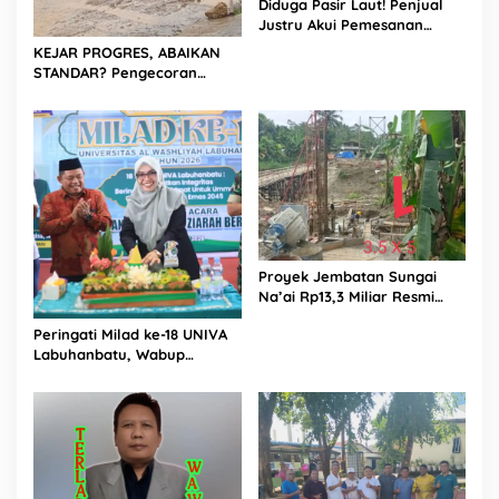
Diduga Pasir Laut! Penjual
Justru Akui Pemesanan
Dilakukan Langsung Humas
KEJAR PROGRES, ABAIKAN
Proyek Sukma
STANDAR? Pengecoran
Diguyur Hujan di Proyek
Rp87,34 Miliar Sukma Nias,
Konsultan, Pengawas dan
PPK Bungkam
Proyek Jembatan Sungai
Na’ai Rp13,3 Miliar Resmi
Dilaporkan ke APH, LSM
Peringati Milad ke-18 UNIVA
PIJAR Keadilan Ungkap
Labuhanbatu, Wabup
Dugaan Penyimpangan
Dorong Penguatan SDM
Rp2,68 Miliar
Unggul Menuju Indonesia
Emas 2045