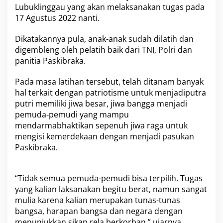
Lubuklinggau yang akan melaksanakan tugas pada
r
a
17 Agustus 2022 nanti.
k
a
Dikatakannya pula, anak-anak sudah dilatih dan
K
digembleng oleh pelatih baik dari TNI, Polri dan
o
panitia Paskibraka.
t
a
L
Pada masa latihan tersebut, telah ditanam banyak
u
hal terkait dengan patriotisme untuk menjadiputra
b
putri memiliki jiwa besar, jiwa bangga menjadi
u
pemuda-pemudi yang mampu
k
l
mendarmabhaktikan sepenuh jiwa raga untuk
i
mengisi kemerdekaan dengan menjadi pasukan
n
Paskibraka.
g
g
a
u
“Tidak semua pemuda-pemudi bisa terpilih. Tugas
T
yang kalian laksanakan begitu berat, namun sangat
a
mulia karena kalian merupakan tunas-tunas
h
bangsa, harapan bangsa dan negara dengan
u
menunjukkan sikap rela berkorban,” ujarnya.
n