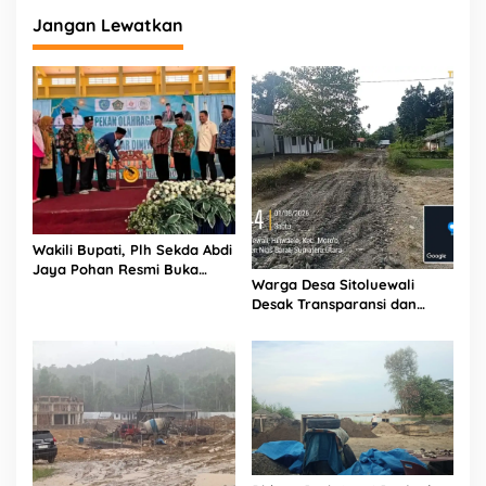
Jangan Lewatkan
Wakili Bupati, Plh Sekda Abdi
Jaya Pohan Resmi Buka
Warga Desa Sitoluewali
Porsadin VII Kabupaten
Desak Transparansi dan
Labuhanbatu
Evaluasi Kualitas Proyek
Jalan, Diduga Minim
Informasi