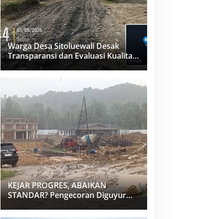
Warga Desa Sitoluewali Desak
Transparansi dan Evaluasi Kualitas
Proyek Jalan, Diduga Minim
Informasi
KEJAR PROGRES, ABAIKAN
STANDAR? Pengecoran Diguyur
Hujan di Proyek Rp87,34 Miliar
Sukma Nias, Konsultan, Pengawas