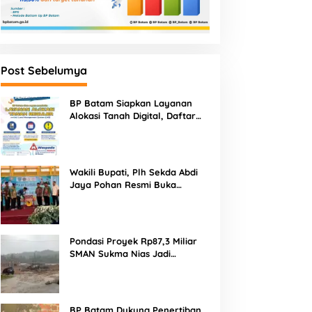
Post Sebelumya
BP Batam Siapkan Layanan
Alokasi Tanah Digital, Daftar
Lokasi Mulai Tersedia 11 Agustus
2026
Wakili Bupati, Plh Sekda Abdi
Jaya Pohan Resmi Buka
Porsadin VII Kabupaten
Labuhanbatu
Pondasi Proyek Rp87,3 Miliar
SMAN Sukma Nias Jadi
Sorotan: Dugaan Bore Pile
Dicor Saat Hujan, Konsultan
dan PPK Bungkam
BP Batam Dukung Penertiban