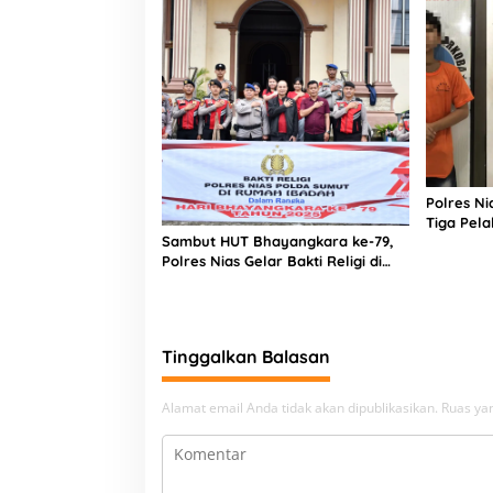
Polres N
Tiga Pela
Sambut HUT Bhayangkara ke-79,
Narkoba
Polres Nias Gelar Bakti Religi di
Tiga Rumah Ibadah
Tinggalkan Balasan
Alamat email Anda tidak akan dipublikasikan.
Ruas yan