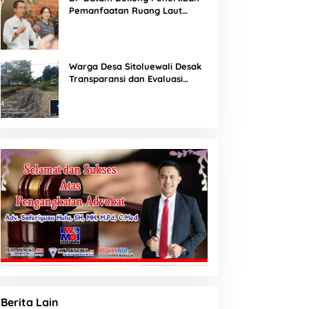
Pemanfaatan Ruang Laut
Sesuai Ketentuan Peraturan
Perundang-undangan
Warga Desa Sitoluewali Desak
Transparansi dan Evaluasi
Kualitas Proyek Jalan, Diduga
Minim Informasi
Berita Lain