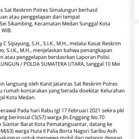
as Sat Reskrim Polres Simalungun berhasil
uan atau penggelapan dari tempat
 Sei Sikambing, Kecamatan Medan Sunggal Kota
 WIB.
 Sipayung, S.H., S.I.K., M.H., melalui Kasat Reskrim
, S.I.K., M.H., menjelaskan bahwa penangkapan
an atau penggelapan berdasrkan Laporan Polisi
IMALUNGUN / POLDA SUMATERA UTARA, tanggal 10 Mei
in langsung oleh Kanit Jatanras Sat Reskrim Polres
atu rumah kontarakan yang berada disekitar Kelurahan
al Kota Medan.
erawal Pada hari Rabu tgl 17 Februari 2021 sekira pkl
ng berinisial CS(57) warga Jln.Enggang No.70
 Siantar Barat Kota Pematangsiantar, datang ke
(63) warga Huta II Palia Borta Nagori Saribu Asih
lungun untuk menyewa mobil dari pelapor dengan