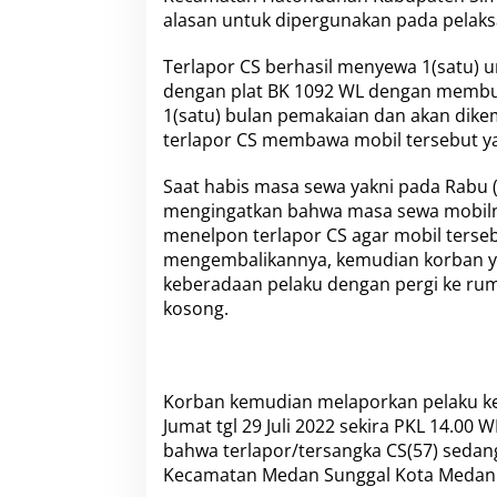
s
alasan untuk dipergunakan pada pelaks
i
l
Terlapor CS berhasil menyewa 1(satu) un
D
i
dengan plat BK 1092 WL dengan membuat
t
1(satu) bulan pemakaian dan akan dikem
a
terlapor CS membawa mobil tersebut y
n
g
Saat habis masa sewa yakni pada Rabu 
k
a
mengingatkan bahwa masa sewa mobilny
p
menelpon terlapor CS agar mobil terse
J
mengembalikannya, kemudian korban ya
a
keberadaan pelaku dengan pergi ke rum
t
kosong.
a
n
r
a
s
Korban kemudian melaporkan pelaku ke 
P
Jumat tgl 29 Juli 2022 sekira PKL 14.00
o
l
bahwa terlapor/tersangka CS(57) sedang
r
Kecamatan Medan Sunggal Kota Medan
e