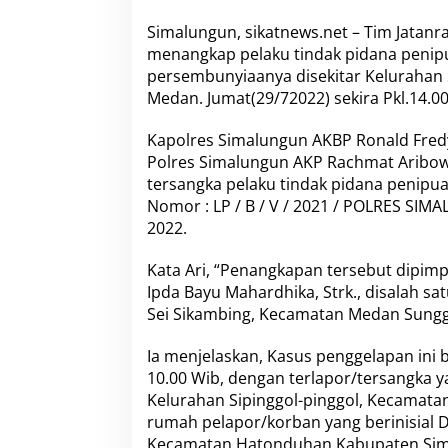
a
P
Simalungun, sikatnews.net – Tim Jatanr
e
menangkap pelaku tindak pidana penip
n
persembunyiaanya disekitar Kelurahan
i
p
Medan. Jumat(29/72022) sekira Pkl.14.00
u
a
Kapolres Simalungun AKBP Ronald Fredy C
n
Polres Simalungun AKP Rachmat Aribowo
P
tersangka pelaku tindak pidana penipu
e
n
Nomor : LP / B / V / 2021 / POLRES S
g
2022.
g
e
Kata Ari, “Penangkapan tersebut dipimp
l
Ipda Bayu Mahardhika, Strk., disalah s
a
p
Sei Sikambing, Kecamatan Medan Sungg
a
n
Ia menjelaskan, Kasus penggelapan ini b
B
10.00 Wib, dengan terlapor/tersangka ya
e
Kelurahan Sipinggol-pinggol, Kecamatan
r
h
rumah pelapor/korban yang berinisial DM
a
Kecamatan Hatonduhan Kabupaten Sima