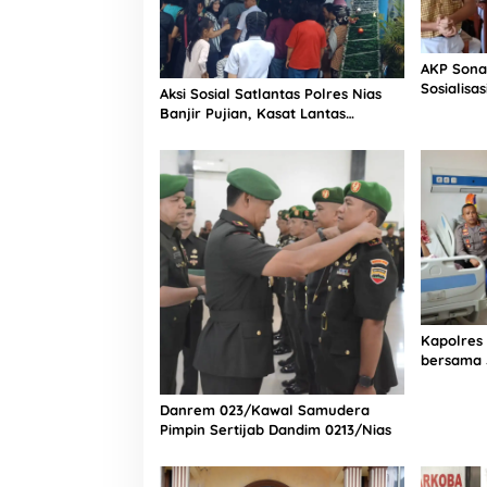
AKP Sona
Sosialisa
Aksi Sosial Satlantas Polres Nias
Bintang L
Banjir Pujian, Kasat Lantas
Selatan
Ovaroni Zendrato Bagikan 1.000
Dus Kopi Fresco untuk Warga di
Tengah Sulitnya Ekonomi
Kapolres
bersama 
Bagian Lo
Rumah Sa
Danrem 023/Kawal Samudera
Pimpin Sertijab Dandim 0213/Nias