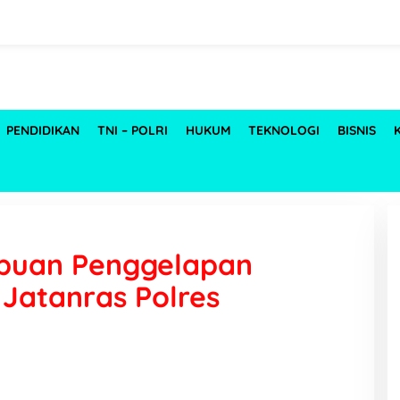
PENDIDIKAN
TNI – POLRI
HUKUM
TEKNOLOGI
BISNIS
ipuan Penggelapan
 Jatanras Polres