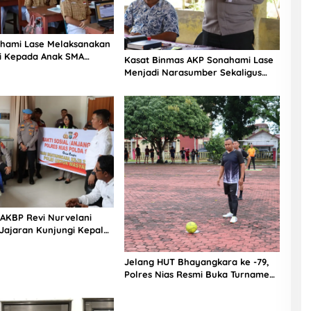
hami Lase Melaksanakan
si Kepada Anak SMA
Kasat Binmas AKP Sonahami Lase
aut Teluk Dalam Nias
Menjadi Narasumber Sekaligus
Mengikuti Persekutuan Doa
 AKBP Revi Nurvelani
Jajaran Kunjungi Kepala
gistik Polres Nias di
kit
Jelang HUT Bhayangkara ke -79,
Polres Nias Resmi Buka Turnamen
Olahraga