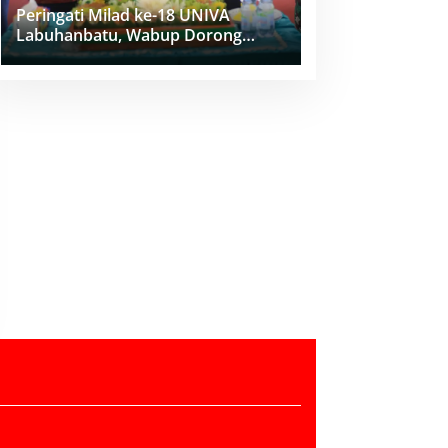
Peringati Milad ke-18 UNIVA
Labuhanbatu, Wabup Dorong
Penguatan SDM Unggul Menuju
Indonesia Emas 2045