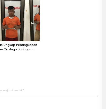
ias Ungkap Penangkapan
ku Terduga Jaringan
g wajib ditandai
*