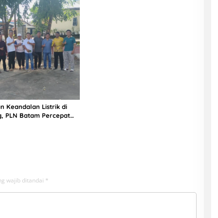
n Keandalan Listrik di
g, PLN Batam Percepat
unan Gardu Baru Dalam
ngamanan Peningkatan
g wajib ditandai
*