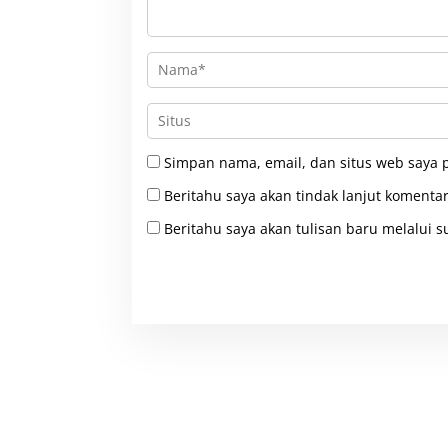
a
"
C
o
p
o
t
S
N
Simpan nama, email, dan situs web saya 
"
Beritahu saya akan tindak lanjut komentar
Beritahu saya akan tulisan baru melalui su