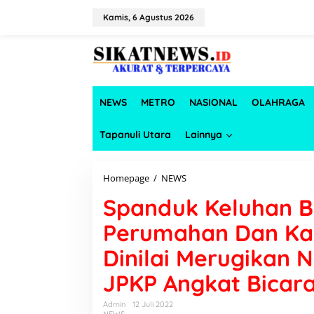
L
e
Kamis, 6 Agustus 2026
w
a
t
i
k
e
NEWS
METRO
NASIONAL
OLAHRAGA
k
o
n
Tapanuli Utara
Lainnya
t
e
n
Homepage
/
NEWS
S
p
Spanduk Keluhan B
a
n
Perumahan Dan Ka
d
u
Dinilai Merugikan 
k
K
JPKP Angkat Bicar
e
l
u
Admin
12 Juli 2022