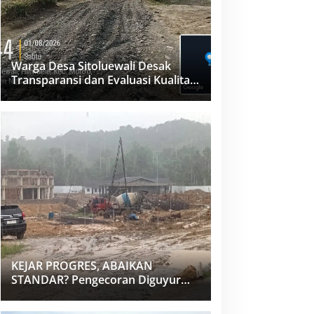
Warga Desa Sitoluewali Desak
Transparansi dan Evaluasi Kualitas
Proyek Jalan, Diduga Minim
Informasi
KEJAR PROGRES, ABAIKAN
STANDAR? Pengecoran Diguyur
Hujan di Proyek Rp87,34 Miliar
Sukma Nias, Konsultan, Pengawas