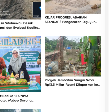
KEJAR PROGRES, ABAIKAN
STANDAR? Pengecoran Diguyur
sa Sitoluewali Desak
Hujan di Proyek Rp87,34 Miliar
nsi dan Evaluasi Kualitas
Sukma Nias, Konsultan, Pengawas
alan, Diduga Minim
dan PPK Bungkam
Proyek Jembatan Sungai Na’ai
Rp13,3 Miliar Resmi Dilaporkan ke
APH, LSM PIJAR Keadilan Ungkap
Dugaan Penyimpangan Rp2,68
 Milad ke-18 UNIVA
Miliar
atu, Wabup Dorong
n SDM Unggul Menuju
a Emas 2045