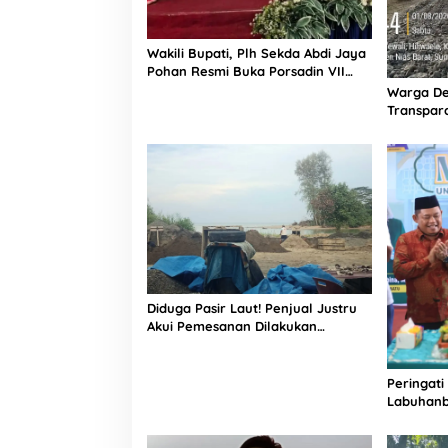
,
D
i
Wakili Bupati, Plh Sekda Abdi Jaya
n
Pohan Resmi Buka Porsadin VII
i
Kabupaten Labuhanbatu
Warga De
l
Transpara
a
Proyek J
i
Informasi
M
e
r
u
g
i
k
a
n
Diduga Pasir Laut! Penjual Justru
N
Akui Pemesanan Dilakukan
a
Langsung Humas Proyek Sukma
m
a
Peringati
G
Labuhanb
u
Penguata
b
Indonesi
e