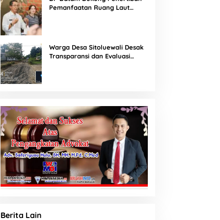
Pemanfaatan Ruang Laut
Sesuai Ketentuan Peraturan
Perundang-undangan
Warga Desa Sitoluewali Desak
Transparansi dan Evaluasi
Kualitas Proyek Jalan, Diduga
Minim Informasi
Berita Lain