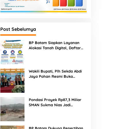
Post Sebelumya
BP Batam Siapkan Layanan
Alokasi Tanah Digital, Daftar
Lokasi Mulai Tersedia 11 Agustus
2026
Wakili Bupati, Plh Sekda Abdi
Jaya Pohan Resmi Buka
Porsadin VII Kabupaten
Labuhanbatu
Pondasi Proyek Rp87,3 Miliar
SMAN Sukma Nias Jadi
Sorotan: Dugaan Bore Pile
Dicor Saat Hujan, Konsultan
dan PPK Bungkam
BP Batam Dukung Penertiban