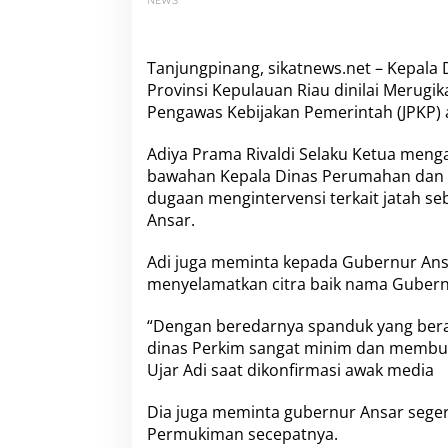
NEWS
h
a
n
B
Tanjungpinang, sikatnews.net – Kepa
a
Provinsi Kepulauan Riau dinilai Merug
w
Pengawas Kebijakan Pemerintah (JPKP) a
a
h
a
Adiya Prama Rivaldi Selaku Ketua men
n
bawahan Kepala Dinas Perumahan dan 
K
dugaan mengintervensi terkait jatah se
e
Ansar.
p
a
l
Adi juga meminta kepada Gubernur Ans
a
menyelamatkan citra baik nama Gubern
D
i
“Dengan beredarnya spanduk yang berad
n
dinas Perkim sangat minim dan membu
a
s
Ujar Adi saat dikonfirmasi awak media
P
e
Dia juga meminta gubernur Ansar seg
r
Permukiman secepatnya.
u