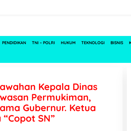
PENDIDIKAN
TNI – POLRI
HUKUM
TEKNOLOGI
BISNIS
awahan Kepala Dinas
wasan Permukiman,
Nama Gubernur. Ketua
a “Copot SN”