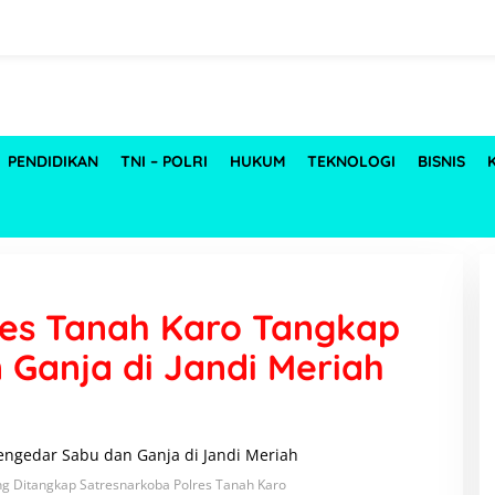
PENDIDIKAN
TNI – POLRI
HUKUM
TEKNOLOGI
BISNIS
res Tanah Karo Tangkap
Ganja di Jandi Meriah
ng Ditangkap Satresnarkoba Polres Tanah Karo