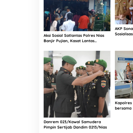
i
M
e
r
i
AKP Sona
a
Sosialisa
h
Aksi Sosial Satlantas Polres Nias
Bintang L
Banjir Pujian, Kasat Lantas
Selatan
Ovaroni Zendrato Bagikan 1.000
Dus Kopi Fresco untuk Warga di
Tengah Sulitnya Ekonomi
Kapolres
bersama 
Bagian Lo
Rumah Sa
Danrem 023/Kawal Samudera
Pimpin Sertijab Dandim 0213/Nias