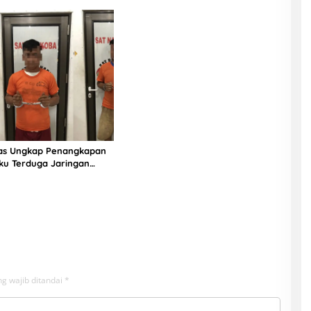
ias Ungkap Penangkapan
ku Terduga Jaringan
g wajib ditandai
*