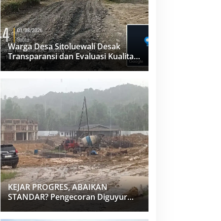
Warga Desa Sitoluewali Desak
Transparansi dan Evaluasi Kualitas
Proyek Jalan, Diduga Minim
Informasi
KEJAR PROGRES, ABAIKAN
STANDAR? Pengecoran Diguyur
Hujan di Proyek Rp87,34 Miliar
Sukma Nias, Konsultan, Pengawas