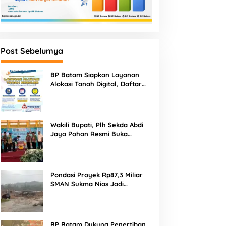
Post Sebelumya
BP Batam Siapkan Layanan
Alokasi Tanah Digital, Daftar
Lokasi Mulai Tersedia 11 Agustus
2026
Wakili Bupati, Plh Sekda Abdi
Jaya Pohan Resmi Buka
Porsadin VII Kabupaten
Labuhanbatu
Pondasi Proyek Rp87,3 Miliar
SMAN Sukma Nias Jadi
Sorotan: Dugaan Bore Pile
Dicor Saat Hujan, Konsultan
dan PPK Bungkam
BP Batam Dukung Penertiban