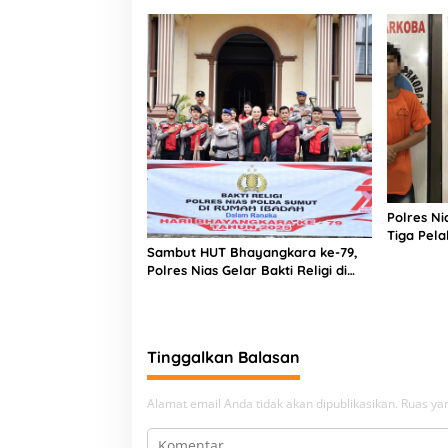
Polres N
Tiga Pela
Sambut HUT Bhayangkara ke-79,
Narkoba
Polres Nias Gelar Bakti Religi di
Tiga Rumah Ibadah
Tinggalkan Balasan
Alamat email Anda tidak akan dipublikasikan.
Ruas yan