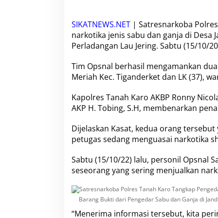
b
a
P
SIKATNEWS.NET
| Satresnarkoba Polres
o
narkotika jenis sabu dan ganja di Desa 
l
Perladangan Lau Jering. Sabtu (15/10/20
r
e
s
Tim Opsnal berhasil mengamankan dua ora
T
Meriah Kec. Tiganderket dan LK (37), wa
a
n
Kapolres Tanah Karo AKBP Ronny Nicolas 
a
AKP H. Tobing, S.H, membenarkan pena
h
K
a
Dijelaskan Kasat, kedua orang tersebut
r
petugas sedang menguasai narkotika s
o
T
Sabtu (15/10/22) lalu, personil Opsnal
a
n
seseorang yang sering menjualkan narko
g
k
a
Barang Bukti dari Pengedar Sabu dan Ganja di Jand
p
P
“Menerima informasi tersebut, kita per