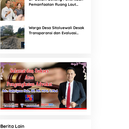
Pemanfaatan Ruang Laut
Sesuai Ketentuan Peraturan
Perundang-undangan
Warga Desa Sitoluewali Desak
Transparansi dan Evaluasi
Kualitas Proyek Jalan, Diduga
Minim Informasi
Berita Lain