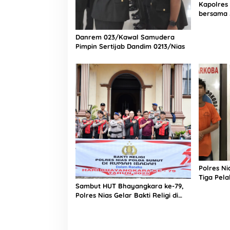
Kapolres
bersama 
Bagian Lo
Rumah Sa
Danrem 023/Kawal Samudera
Pimpin Sertijab Dandim 0213/Nias
Polres N
Tiga Pela
Sambut HUT Bhayangkara ke-79,
Narkoba
Polres Nias Gelar Bakti Religi di
Tiga Rumah Ibadah