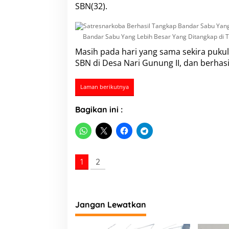
b
SBN(32).
u
Y
a
Bandar Sabu Yang Lebih Besar Yang Ditangkap di 
n
g
Masih pada hari yang sama sekira puku
L
SBN di Desa Nari Gunung II, dan berha
e
b
i
Laman berikutnya
h
B
Bagikan ini :
e
s
a
r
d
i
1
2
T
i
g
a
Jangan Lewatkan
n
d
r