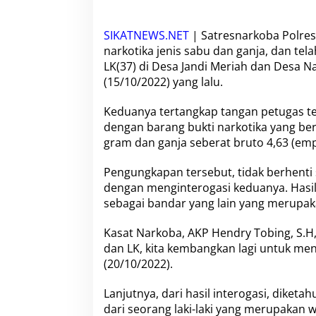
b
a
B
SIKATNEWS.NET
| Satresnarkoba Polres
e
narkotika jenis sabu dan ganja, dan tel
r
LK(37) di Desa Jandi Meriah dan Desa N
h
a
(15/10/2022) yang lalu.
s
i
Keduanya tertangkap tangan petugas terl
l
dengan barang bukti narkotika yang ber
T
gram dan ganja seberat bruto 4,63 (em
a
n
g
Pengungkapan tersebut, tidak berhent
k
dengan menginterogasi keduanya. Hasil 
a
sebagai bandar yang lain yang merupak
p
B
Kasat Narkoba, AKP Hendry Tobing, S.H
a
n
dan LK, kita kembangkan lagi untuk menc
d
(20/10/2022).
a
r
Lanjutnya, dari hasil interogasi, diket
S
dari seorang laki-laki yang merupakan 
a