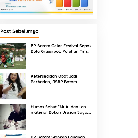
Post Sebelumya
BP Batam Gelar Festival Sepak
Bola Grassroot, Puluhan Tim
Muda Berebut Talenta Terbaik
Ketersediaan Obat Jadi
Perhatian, RSBP Batam
Gandeng BPOM
Humas Sebut “Mutu dan Izin
material Bukan Urusan Saya,
Apapun Bahan Saya Terima”
Tuai Kecaman Dari Masyarakat
BP Batam Siapkan Layanan