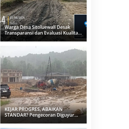
Warga Desa Sitoluewali Desak
Transparansi dan Evaluasi Kualitas
Proyek Jalan, Diduga Minim
Informasi
KEJAR PROGRES, ABAIKAN
STANDAR? Pengecoran Diguyur
Hujan di Proyek Rp87,34 Miliar
Sukma Nias, Konsultan, Pengawas