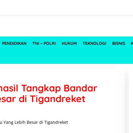
PENDIDIKAN
TNI – POLRI
HUKUM
TEKNOLOGI
BISNIS
hasil Tangkap Bandar
sar di Tigandreket