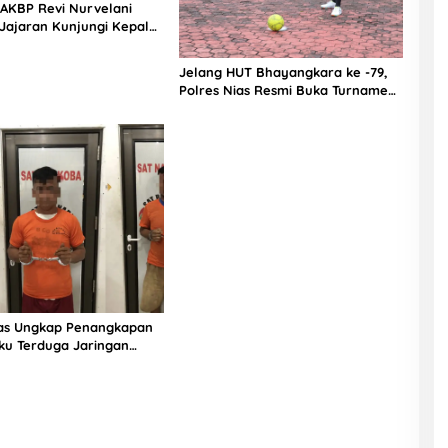
 AKBP Revi Nurvelani
Jajaran Kunjungi Kepala
gistik Polres Nias di
kit
Jelang HUT Bhayangkara ke -79,
Polres Nias Resmi Buka Turnamen
Olahraga
ias Ungkap Penangkapan
ku Terduga Jaringan