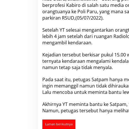
o
berprofesi Kabiro di salah satu media
m
orangtuanya ke Poli Paru, yang mana s
s
e
parkiran RSUD,(05/07/2022).
n
M
Setelah YT selesai mengantarkan orang
m
lebih 4 jam setelah dari ruangan Radiol
b
mengambil kendaraan.
e
r
i
Kejadian tersebut berkisar pukul 15.00 w
k
ternyata kendaraan mengalami kendala d
a
namun tetap saja tidak menyala.
n
K
Pada saat itu, petugas Satpam hanya me
e
s
ingin memanggil namun tidak dihirauka
a
Lalu mencoba untuk meminta bantu lew
n
Y
Akhirnya YT meminta bantu ke Satpam, “B
a
Namun, petugas tersebut hanya melihat
n
g
B
Laman berikutnya
u