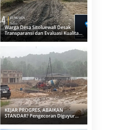
Warga Desa Sitoluewali Desak
Transparansi dan Evaluasi Kualitas
Proyek Jalan, Diduga Minim
Informasi
KEJAR PROGRES, ABAIKAN
STANDAR? Pengecoran Diguyur
Hujan di Proyek Rp87,34 Miliar
Sukma Nias, Konsultan, Pengawas