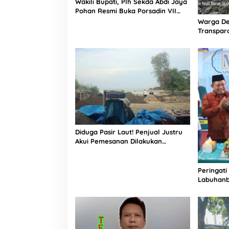
Wakili Bupati, Plh Sekda Abdi Jaya
Pohan Resmi Buka Porsadin VII
Kabupaten Labuhanbatu
Warga De
Transpara
Proyek J
Informasi
Diduga Pasir Laut! Penjual Justru
Akui Pemesanan Dilakukan
Langsung Humas Proyek Sukma
Peringati
Labuhanb
Penguata
Indonesi