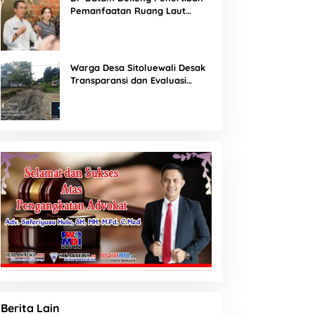
Pemanfaatan Ruang Laut
Sesuai Ketentuan Peraturan
Perundang-undangan
Warga Desa Sitoluewali Desak
Transparansi dan Evaluasi
Kualitas Proyek Jalan, Diduga
Minim Informasi
Berita Lain