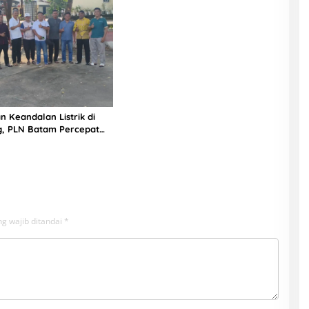
n Keandalan Listrik di
g, PLN Batam Percepat
unan Gardu Baru Dalam
ngamanan Peningkatan
g wajib ditandai
*