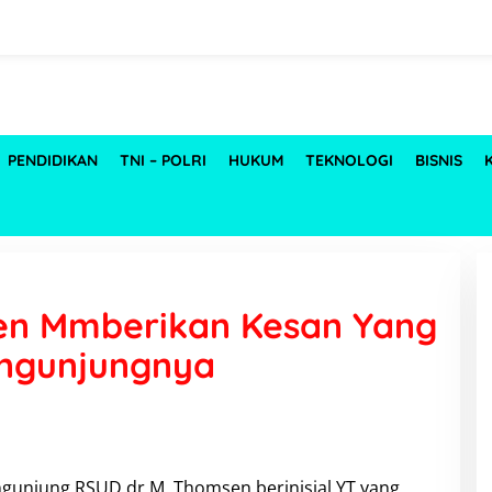
PENDIDIKAN
TNI – POLRI
HUKUM
TEKNOLOGI
BISNIS
en Mmberikan Kesan Yang
engunjungnya
ngunjung RSUD dr M. Thomsen berinisial YT yang