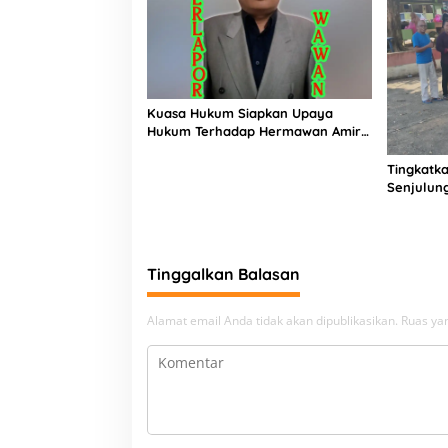
Kuasa Hukum Siapkan Upaya
Hukum Terhadap Hermawan Amir
Asal Bandung
Tingkatka
Senjulun
Pembang
Upaya Pe
Beban
Tinggalkan Balasan
Alamat email Anda tidak akan dipublikasikan.
Ruas yan