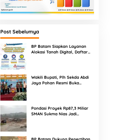
Post Sebelumya
BP Batam Siapkan Layanan
Alokasi Tanah Digital, Daftar
Lokasi Mulai Tersedia 11 Agustus
2026
Wakili Bupati, Plh Sekda Abdi
Jaya Pohan Resmi Buka
Porsadin VII Kabupaten
Labuhanbatu
Pondasi Proyek Rp87,3 Miliar
SMAN Sukma Nias Jadi
Sorotan: Dugaan Bore Pile
Dicor Saat Hujan, Konsultan
dan PPK Bungkam
BP Batam Dukung Penertiban