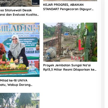
KEJAR PROGRES, ABAIKAN
STANDAR? Pengecoran Diguyur
sa Sitoluewali Desak
Hujan di Proyek Rp87,34 Miliar
nsi dan Evaluasi Kualitas
Sukma Nias, Konsultan, Pengawas
alan, Diduga Minim
dan PPK Bungkam
Proyek Jembatan Sungai Na’ai
Rp13,3 Miliar Resmi Dilaporkan ke
APH, LSM PIJAR Keadilan Ungkap
Dugaan Penyimpangan Rp2,68
 Milad ke-18 UNIVA
Miliar
atu, Wabup Dorong
n SDM Unggul Menuju
a Emas 2045