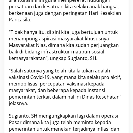
silahturahmi ini guna mempererat hubungan
p
persatuan dan kesatuan kita selaku anak bangsa,
r
berkenaan juga dengan peringatan Hari Kesaktian
i
Pancasila.
,
S
u
“Tidak hanya itu, di sini kita juga bertujuan untuk
g
menampung aspirasi masyarakat khususnya
i
Masyarakat Nias, dimana kita sudah perjuangkan
a
baik di bidang infrastruktur maupun sosial
n
kemasyarakatan”, ungkap Sugianto, SH.
t
o
S
“Salah satunya yang telah kita lakukan adalah
H
vaksinasi Covid-19, yang mana kita selalu pro aktif,
d
memobilisasi percepatan vaksinasi kepada
e
masyarakat, dan beberapa kepada instansi
n
g
pemerintah terkait dalam hal ini Dinas Kesehatan”,
a
jelasnya.
n
M
Sugianto, SH mengungkapkan lagi dalam operasi
a
Pasar dimana kita juga telah meminta kepada
s
y
pemerintah untuk menekan terjadinya inflasi dan
a