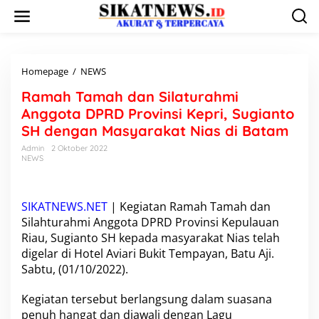
L
e
w
a
t
i
Homepage
/
NEWS
R
k
a
Ramah Tamah dan Silaturahmi
e
m
k
a
Anggota DPRD Provinsi Kepri, Sugianto
o
h
SH dengan Masyarakat Nias di Batam
n
T
t
a
Admin
2 Oktober 2022
e
NEWS
m
n
a
h
d
SIKATNEWS.NET
| Kegiatan
Ramah Tamah dan
a
Silahturahmi Anggota DPRD Provinsi Kepulauan
n
Riau
,
Sugianto SH
kepada masyarakat Nias telah
S
i
digelar di Hotel Aviari Bukit Tempayan, Batu Aji.
l
Sabtu, (01/10/2022).
a
t
Kegiatan tersebut berlangsung dalam suasana
u
penuh hangat dan diawali dengan Lagu
r