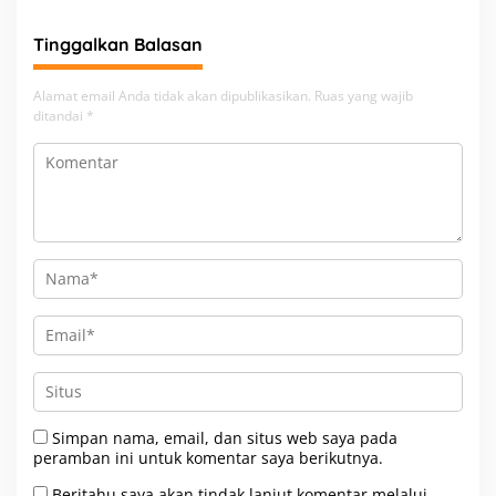
Pengamanan Peningkatan
Beban
Tinggalkan Balasan
Alamat email Anda tidak akan dipublikasikan.
Ruas yang wajib
ditandai
*
Simpan nama, email, dan situs web saya pada
peramban ini untuk komentar saya berikutnya.
Beritahu saya akan tindak lanjut komentar melalui