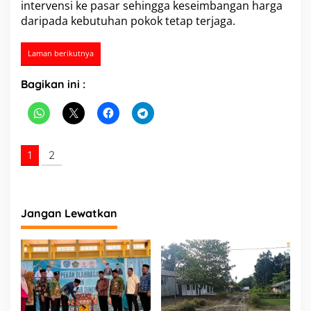
intervensi ke pasar sehingga keseimbangan harga
r
daripada kebutuhan pokok tetap terjaga.
a
k
a
Laman berikutnya
t
N
Bagikan ini :
i
a
s
d
i
B
1
2
a
t
a
m
Jangan Lewatkan