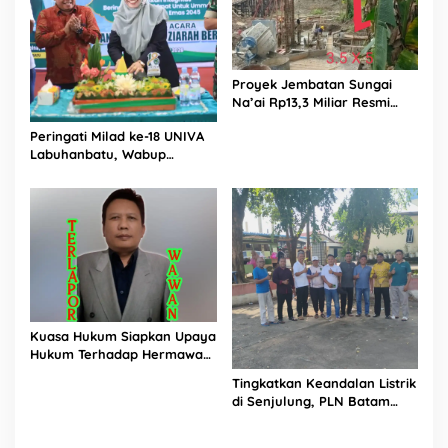
Proyek Jembatan Sungai
Na’ai Rp13,3 Miliar Resmi
Dilaporkan ke APH, LSM
Peringati Milad ke-18 UNIVA
PIJAR Keadilan Ungkap
Labuhanbatu, Wabup
Dugaan Penyimpangan
Dorong Penguatan SDM
Rp2,68 Miliar
Unggul Menuju Indonesia
Emas 2045
Kuasa Hukum Siapkan Upaya
Hukum Terhadap Hermawan
Amir Asal Bandung
Tingkatkan Keandalan Listrik
di Senjulung, PLN Batam
Percepat Pembangunan
Gardu Baru Dalam Upaya