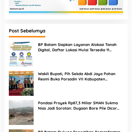
Post Sebelumya
BP Batam Siapkan Layanan Alokasi Tanah
Digital, Daftar Lokasi Mulai Tersedia 11
Agustus 2026
Wakili Bupati, Plh Sekda Abdi Jaya Pohan
Resmi Buka Porsadin VII Kabupaten
Labuhanbatu
Pondasi Proyek Rp87,3 Miliar SMAN Sukma
Nias Jadi Sorotan: Dugaan Bore Pile Dicor
Saat Hujan, Konsultan dan PPK Bungkam
BP Batam Dukung Penertiban Pemanfaatan