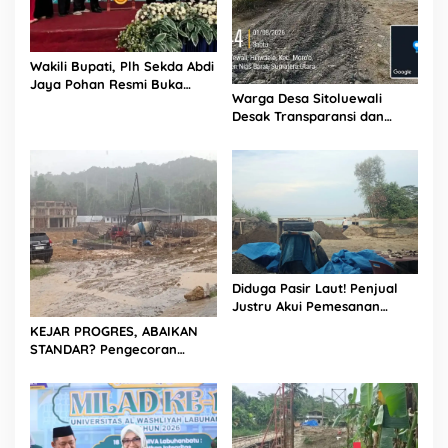
Wakili Bupati, Plh Sekda Abdi
Jaya Pohan Resmi Buka
Warga Desa Sitoluewali
Porsadin VII Kabupaten
Desak Transparansi dan
Labuhanbatu
Evaluasi Kualitas Proyek
Jalan, Diduga Minim
Informasi
Diduga Pasir Laut! Penjual
Justru Akui Pemesanan
Dilakukan Langsung Humas
KEJAR PROGRES, ABAIKAN
Proyek Sukma
STANDAR? Pengecoran
Diguyur Hujan di Proyek
Rp87,34 Miliar Sukma Nias,
Konsultan, Pengawas dan
PPK Bungkam