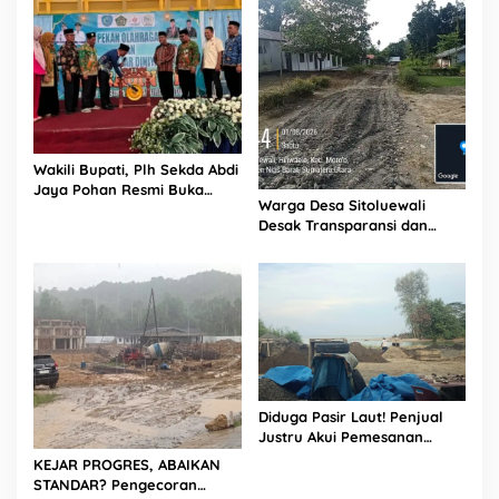
k
r
a
w
a
l
a
I
Wakili Bupati, Plh Sekda Abdi
n
Jaya Pohan Resmi Buka
t
Warga Desa Sitoluewali
Porsadin VII Kabupaten
i
Desak Transparansi dan
Labuhanbatu
W
Evaluasi Kualitas Proyek
i
Jalan, Diduga Minim
s
Informasi
a
t
a
Diduga Pasir Laut! Penjual
Justru Akui Pemesanan
Dilakukan Langsung Humas
KEJAR PROGRES, ABAIKAN
Proyek Sukma
STANDAR? Pengecoran