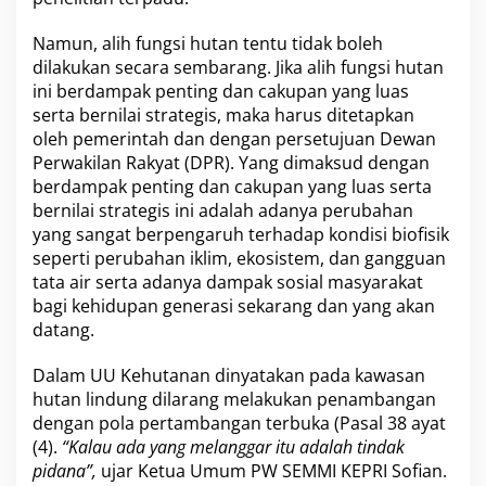
g
a
Namun, alih fungsi hutan tentu tidak boleh
s
dilakukan secara sembarang. Jika alih fungsi hutan
B
ini berdampak penting dan cakupan yang luas
P
B
serta bernilai strategis, maka harus ditetapkan
a
oleh pemerintah dan dengan persetujuan Dewan
t
Perwakilan Rakyat (DPR). Yang dimaksud dengan
a
berdampak penting dan cakupan yang luas serta
m
bernilai strategis ini adalah adanya perubahan
M
e
yang sangat berpengaruh terhadap kondisi biofisik
n
seperti perubahan iklim, ekosistem, dan gangguan
g
tata air serta adanya dampak sosial masyarakat
a
bagi kehidupan generasi sekarang dan yang akan
l
i
datang.
h
k
Dalam UU Kehutanan dinyatakan pada kawasan
a
hutan lindung dilarang melakukan penambangan
n
dengan pola pertambangan terbuka (Pasal 38 ayat
F
u
(4).
“Kalau ada yang melanggar itu adalah tindak
n
pidana”,
ujar Ketua Umum PW SEMMI KEPRI Sofian.
g