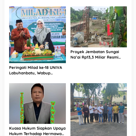
Diguyur Hujan di Proyek
Rp87,34 Miliar Sukma Nias,
Konsultan, Pengawas dan
PPK Bungkam
Proyek Jembatan Sungai
Na’ai Rp13,3 Miliar Resmi
Dilaporkan ke APH, LSM
Peringati Milad ke-18 UNIVA
PIJAR Keadilan Ungkap
Labuhanbatu, Wabup
Dugaan Penyimpangan
Dorong Penguatan SDM
Rp2,68 Miliar
Unggul Menuju Indonesia
Emas 2045
Kuasa Hukum Siapkan Upaya
Hukum Terhadap Hermawan