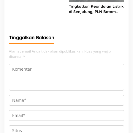
Amir Asal Bandung
Tingkatkan Keandalan Listrik
di Senjulung, PLN Batam
Percepat Pembangunan
Gardu Baru Dalam Upaya
Pengamanan Peningkatan
Beban
Tinggalkan Balasan
Alamat email Anda tidak akan dipublikasikan.
Ruas yang wajib
ditandai
*