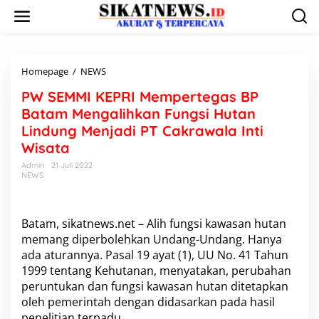
L
e
w
a
t
i
Homepage
/
NEWS
P
k
W
PW SEMMI KEPRI Mempertegas BP
e
S
k
E
Batam Mengalihkan Fungsi Hutan
o
M
Lindung Menjadi PT Cakrawala Inti
n
M
Wisata
t
I
e
K
Admin
21 Juli 2022
n
E
NEWS
P
R
I
Batam, sikatnews.net – Alih fungsi kawasan hutan
M
memang diperbolehkan Undang-Undang. Hanya
e
m
ada aturannya. Pasal 19 ayat (1), UU No. 41 Tahun
p
1999 tentang Kehutanan, menyatakan, perubahan
e
peruntukan dan fungsi kawasan hutan ditetapkan
r
oleh pemerintah dengan didasarkan pada hasil
t
e
penelitian terpadu.