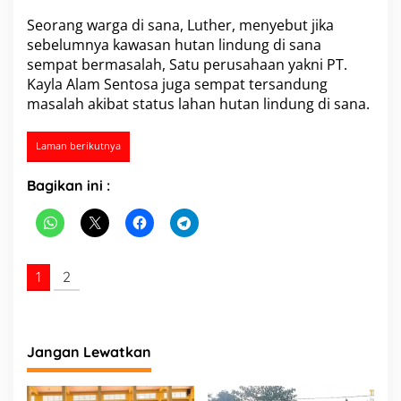
s
Seorang warga di sana, Luther, menyebut jika
i
sebelumnya kawasan hutan lindung di sana
H
u
sempat bermasalah, Satu perusahaan yakni PT.
t
Kayla Alam Sentosa juga sempat tersandung
a
masalah akibat status lahan hutan lindung di sana.
n
L
i
Laman berikutnya
n
d
Bagikan ini :
u
n
g
M
e
n
1
2
j
a
d
i
Jangan Lewatkan
P
T
C
a