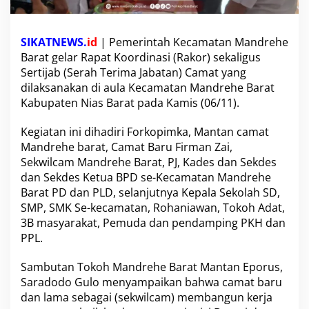
a
n
d
SIKATNEWS.
id
| Pemerintah Kecamatan Mandrehe
r
Barat gelar Rapat Koordinasi (Rakor) sekaligus
e
h
Sertijab (Serah Terima Jabatan) Camat yang
e
dilaksanakan di aula Kecamatan Mandrehe Barat
B
Kabupaten Nias Barat pada Kamis (06/11).
a
r
Kegiatan ini dihadiri Forkopimka, Mantan camat
a
t
Mandrehe barat, Camat Baru Firman Zai,
G
Sekwilcam Mandrehe Barat, PJ, Kades dan Sekdes
e
dan Sekdes Ketua BPD se-Kecamatan Mandrehe
l
Barat PD dan PLD, selanjutnya Kepala Sekolah SD,
a
SMP, SMK Se-kecamatan, Rohaniawan, Tokoh Adat,
r
R
3B masyarakat, Pemuda dan pendamping PKH dan
a
PPL.
k
o
Sambutan Tokoh Mandrehe Barat Mantan Eporus,
r
Saradodo Gulo menyampaikan bahwa camat baru
d
a
dan lama sebagai (sekwilcam) membangun kerja
n