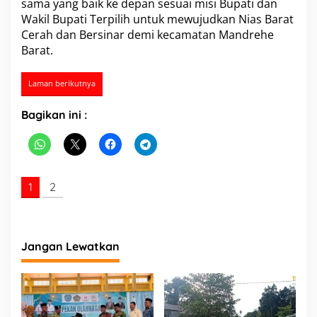
sama yang baik ke depan sesuai misi Bupati dan
S
Wakil Bupati Terpilih untuk mewujudkan Nias Barat
e
Cerah dan Bersinar demi kecamatan Mandrehe
r
a
Barat.
h
T
Laman berikutnya
e
r
i
Bagikan ini :
m
a
J
a
b
1
2
a
t
a
n
Jangan Lewatkan