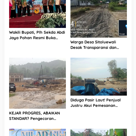
Wakili Bupati, Plh Sekda Abdi
Jaya Pohan Resmi Buka
Warga Desa Sitoluewali
Porsadin VII Kabupaten
Desak Transparansi dan
Labuhanbatu
Evaluasi Kualitas Proyek
Jalan, Diduga Minim
Informasi
Diduga Pasir Laut! Penjual
Justru Akui Pemesanan
Dilakukan Langsung Humas
KEJAR PROGRES, ABAIKAN
Proyek Sukma
STANDAR? Pengecoran
Diguyur Hujan di Proyek
Rp87,34 Miliar Sukma Nias,
Konsultan, Pengawas dan