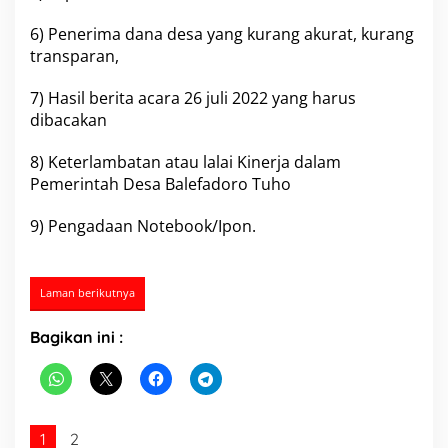
e
6) Penerima dana desa yang kurang akurat, kurang
n
g
transparan,
a
n
7) Hasil berita acara 26 juli 2022 yang harus
D
dibacakan
a
n
a
8) Keterlambatan atau lalai Kinerja dalam
B
Pemerintah Desa Balefadoro Tuho
L
T
9) Pengadaan Notebook/Ipon.
Laman berikutnya
Bagikan ini :
1
2