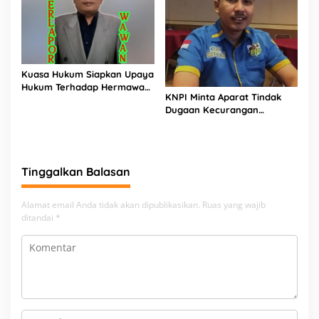
Kuasa Hukum Siapkan Upaya
Hukum Terhadap Hermawan
KNPI Minta Aparat Tindak
Amir Asal Bandung
Dugaan Kecurangan
Distribusi MinyaKita, Harga
Jual Lampaui HET
Tinggalkan Balasan
Alamat email Anda tidak akan dipublikasikan.
Ruas yang wajib
ditandai
*