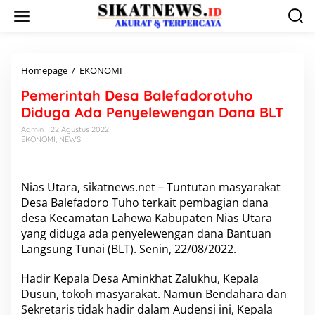
L
e
w
a
t
i
Homepage
/
EKONOMI
P
k
e
Pemerintah Desa Balefadorotuho
e
m
k
e
Diduga Ada Penyelewengan Dana BLT
o
r
Admin
22 Agustus 2022
n
i
EKONOMI
,
NEWS
t
n
e
t
n
a
h
Nias Utara, sikatnews.net – Tuntutan masyarakat
D
Desa Balefadoro Tuho terkait pembagian dana
e
desa Kecamatan Lahewa Kabupaten Nias Utara
s
yang diduga ada penyelewengan dana Bantuan
a
Langsung Tunai (BLT). Senin, 22/08/2022.
B
a
l
Hadir Kepala Desa Aminkhat Zalukhu, Kepala
e
Dusun, tokoh masyarakat. Namun Bendahara dan
f
Sekretaris tidak hadir dalam Audensi ini, Kepala
a