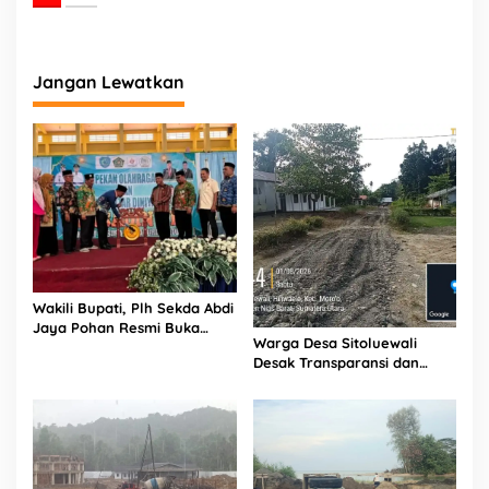
Jangan Lewatkan
Wakili Bupati, Plh Sekda Abdi
Jaya Pohan Resmi Buka
Warga Desa Sitoluewali
Porsadin VII Kabupaten
Desak Transparansi dan
Labuhanbatu
Evaluasi Kualitas Proyek
Jalan, Diduga Minim
Informasi