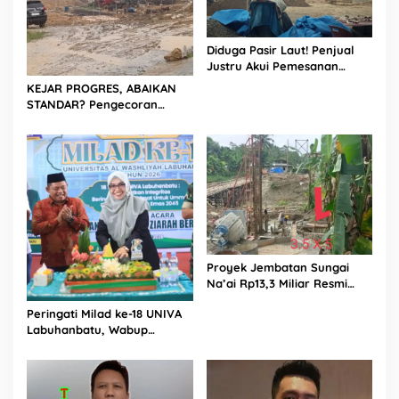
Diduga Pasir Laut! Penjual
Justru Akui Pemesanan
Dilakukan Langsung Humas
KEJAR PROGRES, ABAIKAN
Proyek Sukma
STANDAR? Pengecoran
Diguyur Hujan di Proyek
Rp87,34 Miliar Sukma Nias,
Konsultan, Pengawas dan
PPK Bungkam
Proyek Jembatan Sungai
Na’ai Rp13,3 Miliar Resmi
Dilaporkan ke APH, LSM
Peringati Milad ke-18 UNIVA
PIJAR Keadilan Ungkap
Labuhanbatu, Wabup
Dugaan Penyimpangan
Dorong Penguatan SDM
Rp2,68 Miliar
Unggul Menuju Indonesia
Emas 2045