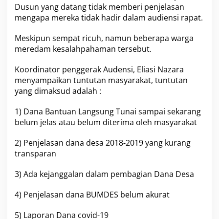
Dusun yang datang tidak memberi penjelasan
d
o
mengapa mereka tidak hadir dalam audiensi rapat.
r
o
Meskipun sempat ricuh, namun beberapa warga
t
meredam kesalahpahaman tersebut.
u
h
o
Koordinator penggerak Audensi, Eliasi Nazara
D
menyampaikan tuntutan masyarakat, tuntutan
i
yang dimaksud adalah :
d
u
1) Dana Bantuan Langsung Tunai sampai sekarang
g
a
belum jelas atau belum diterima oleh masyarakat
A
d
2) Penjelasan dana desa 2018-2019 yang kurang
a
transparan
P
e
3) Ada kejanggalan dalam pembagian Dana Desa
n
y
e
4) Penjelasan dana BUMDES belum akurat
l
e
5) Laporan Dana covid-19
w