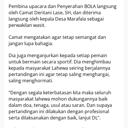
c
Pembina upacara dan Penyerahan BOLA langsung
a
oleh Camat Deritani Lase, SH, dan diterima
m
langsung oleh kepala Desa Marafala sebagai
a
perwakilan wasit.
t
a
n
Camat mengatakan agar tetap semangat dan
L
jangan lupa bahagia.
a
h
Dia juga menganjurkan kepada setiap pemain
e
w
untuk bermain secara sportif. Dia menghimbau
a
kepada masyarakat Lahewa seiring berjalannya
K
pertandingan ini agar tetap saling menghargai,
a
saling menghormati.
b
u
p
“Dengan segala keterbatasan kita maka seluruh
a
masyarakat lahewa mohon dukungannya baik
t
dalam doa, tenaga, usul atau saran. Dan supaya
e
pertandingan ini dilakukan dengan profesional
n
serta dilaksanakan dengan baik, lanjut DL”.
N
i
a