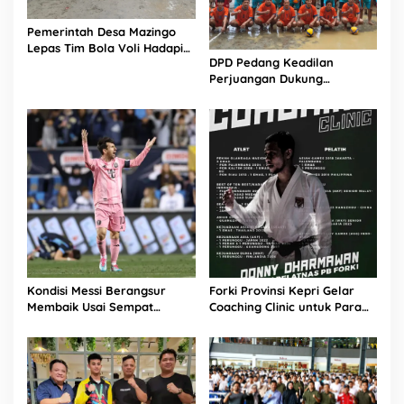
Pemerintah Desa Mazingo
Lepas Tim Bola Voli Hadapi
DPD Pedang Keadilan
Turnamen HUT RI ke-81
Perjuangan Dukung
Turnamen Bola Voli Putra
HUT RI ke-81 di Mandrehe
Barat
Kondisi Messi Berangsur
Forki Provinsi Kepri Gelar
Membaik Usai Sempat
Coaching Clinic untuk Para
Tinggalkan Lapangan Lebih
Atlet Karate di Batam
Cepat