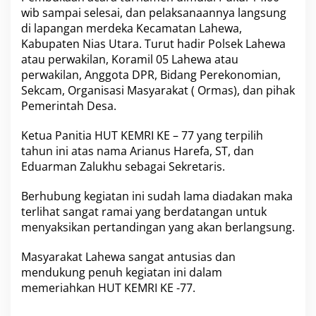
e
wib sampai selesai, dan pelaksanaannya langsung
n
di lapangan merdeka Kecamatan Lahewa,
M
Kabupaten Nias Utara. Turut hadir Polsek Lahewa
e
atau perwakilan, Koramil 05 Lahewa atau
n
y
perwakilan, Anggota DPR, Bidang Perekonomian,
a
Sekcam, Organisasi Masyarakat ( Ormas), dan pihak
m
Pemerintah Desa.
b
u
Ketua Panitia HUT KEMRI KE – 77 yang terpilih
t
H
tahun ini atas nama Arianus Harefa, ST, dan
U
Eduarman Zalukhu sebagai Sekretaris.
T
R
Berhubung kegiatan ini sudah lama diadakan maka
I
terlihat sangat ramai yang berdatangan untuk
K
E
menyaksikan pertandingan yang akan berlangsung.
-
7
Masyarakat Lahewa sangat antusias dan
7
mendukung penuh kegiatan ini dalam
d
memeriahkan HUT KEMRI KE -77.
i
K
e