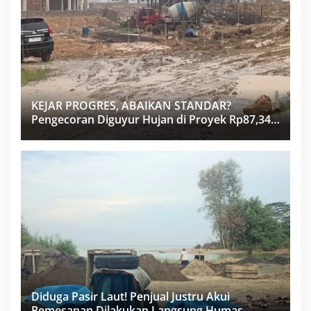
KEJAR PROGRES, ABAIKAN STANDAR?
Pengecoran Diguyur Hujan di Proyek Rp87,34
Miliar Sukma Nias, Konsultan, Pengawas dan
PPK Bungkam
Diduga Pasir Laut! Penjual Justru Akui
Pemesanan Dilakukan Langsung Humas