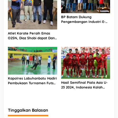
BP Batam Dukung
Pengembangan Industri E-
Sport
Atlet Karate Peraih Emas
O2SN, Diaz Shobi dapat Dana
Apresisasi dari Forki Kepri
dan Forki Batam
Kapolres Labuhanbatu Hadiri
Hasil Semifinal Piala Asia U-
Pembukaan Turnamen Futsal
23 2024, Indonesia Kalah
Tingkat Pelajar Kabupaten
dari Irak, Tim Garuda Masih
Tahun 2024
Ada Peluang ke Olimpiade
Paris 2024
Tinggalkan Balasan