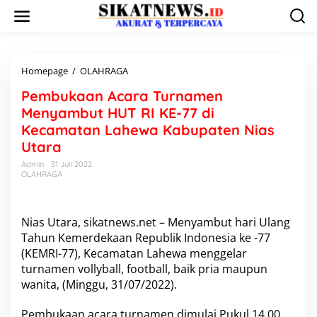
L
e
w
a
t
i
Homepage
/
OLAHRAGA
P
k
e
Pembukaan Acara Turnamen
e
m
k
b
Menyambut HUT RI KE-77 di
o
u
Kecamatan Lahewa Kabupaten Nias
n
k
Utara
t
a
e
a
Admin
31 Juli 2022
n
n
OLAHRAGA
A
c
a
Nias Utara, sikatnews.net – Menyambut hari Ulang
r
Tahun Kemerdekaan Republik Indonesia ke -77
a
T
(KEMRI-77), Kecamatan Lahewa menggelar
u
turnamen vollyball, football, baik pria maupun
r
wanita, (Minggu, 31/07/2022).
n
a
Pembukaan acara turnamen dimulai Pukul 14.00
m