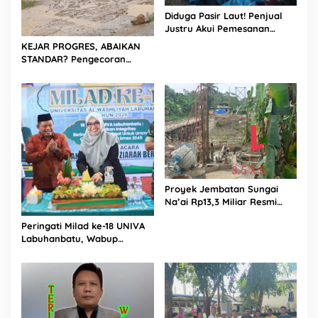
o
Diduga Pasir Laut! Penjual
n
Justru Akui Pemesanan
e
Dilakukan Langsung Humas
KEJAR PROGRES, ABAIKAN
s
Proyek Sukma
STANDAR? Pengecoran
i
Diguyur Hujan di Proyek
a
Rp87,34 Miliar Sukma Nias,
Konsultan, Pengawas dan
PPK Bungkam
Proyek Jembatan Sungai
Na’ai Rp13,3 Miliar Resmi
Dilaporkan ke APH, LSM
Peringati Milad ke-18 UNIVA
PIJAR Keadilan Ungkap
Labuhanbatu, Wabup
Dugaan Penyimpangan
Dorong Penguatan SDM
Rp2,68 Miliar
Unggul Menuju Indonesia
Emas 2045