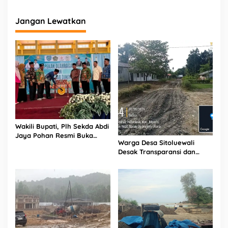
g
a
Jangan Lewatkan
r
a
a
n
P
r
e
s
i
d
e
n
Wakili Bupati, Plh Sekda Abdi
R
Jaya Pohan Resmi Buka
Warga Desa Sitoluewali
e
Porsadin VII Kabupaten
Desak Transparansi dan
p
Labuhanbatu
Evaluasi Kualitas Proyek
u
Jalan, Diduga Minim
b
Informasi
l
i
k
I
n
d