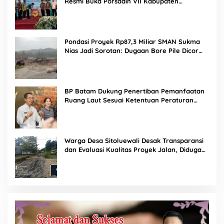
Resmi Buka Porsadin VII Kabupaten
Labuhanbatu
Pondasi Proyek Rp87,3 Miliar SMAN Sukma
Nias Jadi Sorotan: Dugaan Bore Pile Dicor
Saat Hujan, Konsultan dan PPK Bungkam
BP Batam Dukung Penertiban Pemanfaatan
Ruang Laut Sesuai Ketentuan Peraturan
Perundang-undangan
Warga Desa Sitoluewali Desak Transparansi
dan Evaluasi Kualitas Proyek Jalan, Diduga
Minim Informasi