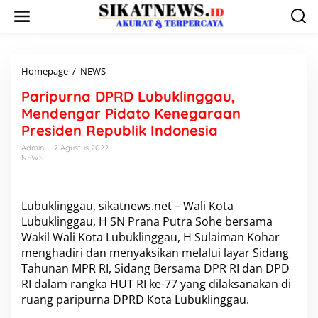
L
e
w
a
t
i
Homepage
/
NEWS
P
k
a
Paripurna DPRD Lubuklinggau,
e
r
k
i
Mendengar Pidato Kenegaraan
o
p
Presiden Republik Indonesia
n
u
t
r
Admin
17 Agustus 2022
e
NEWS
n
n
a
D
P
Lubuklinggau, sikatnews.net – Wali Kota
R
Lubuklinggau, H SN Prana Putra Sohe bersama
D
Wakil Wali Kota Lubuklinggau, H Sulaiman Kohar
L
u
menghadiri dan menyaksikan melalui layar Sidang
b
Tahunan MPR RI, Sidang Bersama DPR RI dan DPD
u
RI dalam rangka HUT RI ke-77 yang dilaksanakan di
k
ruang paripurna DPRD Kota Lubuklinggau.
l
i