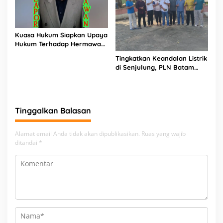
Kuasa Hukum Siapkan Upaya
Hukum Terhadap Hermawan
Amir Asal Bandung
Tingkatkan Keandalan Listrik
di Senjulung, PLN Batam
Percepat Pembangunan
Gardu Baru Dalam Upaya
Pengamanan Peningkatan
Beban
Tinggalkan Balasan
Alamat email Anda tidak akan dipublikasikan.
Ruas yang wajib
ditandai
*