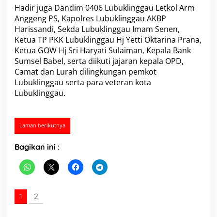
n
Hadir juga Dandim 0406 Lubuklinggau Letkol Arm
g
Anggeng PS, Kapolres Lubuklinggau AKBP
g
Harissandi, Sekda Lubuklinggau Imam Senen,
a
Ketua TP PKK Lubuklinggau Hj Yetti Oktarina Prana,
u
Ketua GOW Hj Sri Haryati Sulaiman, Kepala Bank
,
M
Sumsel Babel, serta diikuti jajaran kepala OPD,
e
Camat dan Lurah dilingkungan pemkot
n
Lubuklinggau serta para veteran kota
d
Lubuklinggau.
e
n
g
a
Laman berikutnya
r
P
i
Bagikan ini :
d
a
t
o
K
1
2
e
n
e