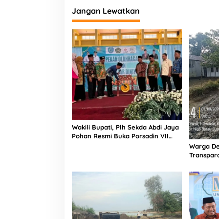
n
Jangan Lewatkan
i
Wakili Bupati, Plh Sekda Abdi Jaya
Pohan Resmi Buka Porsadin VII
Kabupaten Labuhanbatu
Warga De
Transpara
Proyek J
Informasi