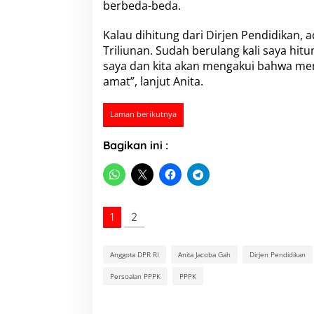
berbeda-beda.
I
a
s
Kalau dihitung dari
Dirjen Pendidikan
, 
a
Triliunan. Sudah berulang kali saya hitun
l
saya dan kita akan mengakui bahwa ment
N
amat”, lanjut Anita.
T
T
,
Laman berikutnya
T
e
r
Bagikan ini :
n
y
a
t
a
1
2
T
e
r
Anggota DPR RI
Anita Jacoba Gah
Dirjen Pendidikan
k
a
Persoalan PPPK
PPPK
i
t
I