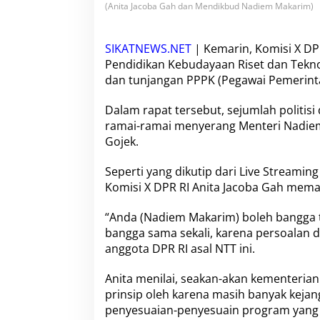
i
(Anita Jacoba Gah dan Mendikbud Nadiem Makarim)
m
D
i
SIKATNEWS.NET
| Kemarin,
Komisi X DP
m
Pendidikan
Kebudayaan Riset dan Tekno
a
dan tunjangan
PPPK
(Pegawai Pemerintah
r
a
h
Dalam rapat tersebut, sejumlah politisi
i
ramai-ramai menyerang
Menteri Nadie
o
Gojek
.
l
e
Seperti yang dikutip dari Live Streamin
h
A
Komisi X DPR RI
Anita Jacoba Gah
memar
n
g
“Anda (
Nadiem Makarim
) boleh bangga 
g
bangga sama sekali, karena persoalan di
o
anggota DPR RI asal NTT
t
ini.
a
D
Anita menilai, seakan-akan kementerian
P
prinsip oleh karena masih banyak kej
R
penyesuaian-penyesuain program yang 
R