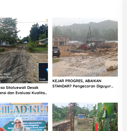
KEJAR PROGRES, ABAIKAN
STANDAR? Pengecoran Diguyur
sa Sitoluewali Desak
Hujan di Proyek Rp87,34 Miliar
nsi dan Evaluasi Kualitas
Sukma Nias, Konsultan, Pengawas
alan, Diduga Minim
dan PPK Bungkam