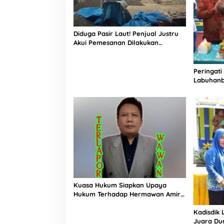
Diduga Pasir Laut! Penjual Justru
Akui Pemesanan Dilakukan
Langsung Humas Proyek Sukma
Peringati
Labuhanb
Penguata
Indonesi
Kuasa Hukum Siapkan Upaya
Hukum Terhadap Hermawan Amir
Asal Bandung
Kadisdik 
Juara Du