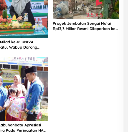
Proyek Jembatan Sungai Na’ai
Rp13,3 Miliar Resmi Dilaporkan ke
APH, LSM PIJAR Keadilan Ungkap
Dugaan Penyimpangan Rp2,68
 Milad ke-18 UNIVA
Miliar
atu, Wabup Dorong
n SDM Unggul Menuju
a Emas 2045
Labuhanbatu Apresiasi
nia Pada Peringatan HAN