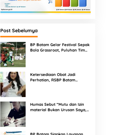
Post Sebelumya
BP Batam Gelar Festival Sepak
Bola Grassroot, Puluhan Tim
Muda Berebut Talenta Terbaik
Ketersediaan Obat Jadi
Perhatian, RSBP Batam
Gandeng BPOM
Humas Sebut “Mutu dan Izin
material Bukan Urusan Saya,
Apapun Bahan Saya Terima”
Tuai Kecaman Dari Masyarakat
BP Batam Siapkan Layanan