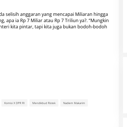
ada selisih anggaran yang mencapai Miliaran hingga
g, apa ia Rp 7 Miliar atau Rp 7 Triliun ya?. “Mungkin
eri kita pintar, tapi kita juga bukan bodoh-bodoh
Komisi X DPR RI
Mendikbud Ristek
Nadiem Makarim