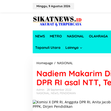
L
e
Minggu, 9 Agustus 2026
w
a
t
i
k
e
NEWS
METRO
NASIONAL
OLAHRAGA
k
o
n
Tapanuli Utara
Lainnya
t
e
n
Homepage
/
NASIONAL
N
a
Nadiem Makarim Di
d
i
DPR RI asal NTT, Te
e
m
M
Admin
28 September 2022
NASIONAL
,
NEWS
,
PENDIDIKAN
a
k
a
r