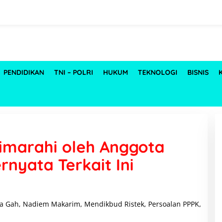
PENDIDIKAN
TNI – POLRI
HUKUM
TEKNOLOGI
BISNIS
marahi oleh Anggota
rnyata Terkait Ini