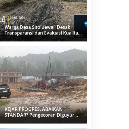
Warga Desa Sitoluewali Desak
Transparansi dan Evaluasi Kualitas
Proyek Jalan, Diduga Minim
Informasi
KEJAR PROGRES, ABAIKAN
STANDAR? Pengecoran Diguyur
Hujan di Proyek Rp87,34 Miliar
Sukma Nias, Konsultan, Pengawas