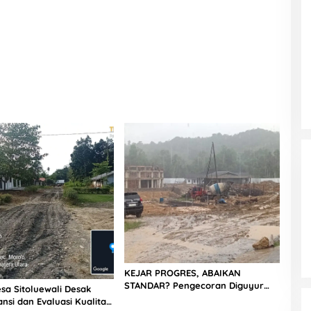
KEJAR PROGRES, ABAIKAN
STANDAR? Pengecoran Diguyur
sa Sitoluewali Desak
Hujan di Proyek Rp87,34 Miliar
nsi dan Evaluasi Kualitas
Sukma Nias, Konsultan, Pengawas