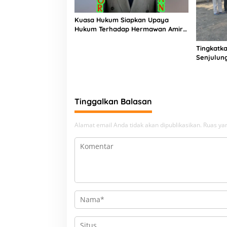
Kuasa Hukum Siapkan Upaya
Hukum Terhadap Hermawan Amir
Asal Bandung
Tingkatka
Senjulun
Pembang
Upaya Pe
Beban
Tinggalkan Balasan
Alamat email Anda tidak akan dipublikasikan.
Ruas yan