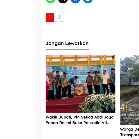
i
a
s
1
2
U
t
a
r
a
Jangan Lewatkan
B
e
r
s
i
n
e
r
g
i
M
e
m
Wakili Bupati, Plh Sekda Abdi Jaya
b
Pohan Resmi Buka Porsadin VII
e
Kabupaten Labuhanbatu
Warga De
r
Transpara
i