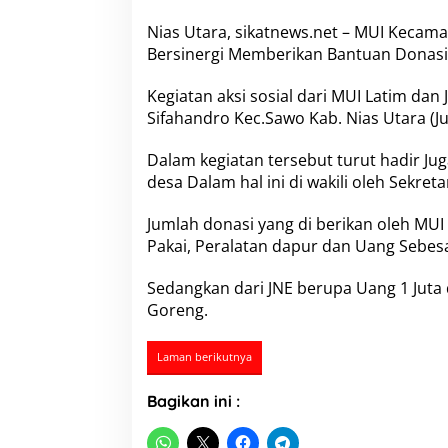
n
L
Nias Utara, sikatnews.net – MUI Kecam
a
Bersinergi Memberikan Bantuan Donasi
h
e
Kegiatan aksi sosial dari MUI Latim dan
w
a
Sifahandro Kec.Sawo Kab. Nias Utara (Jum
T
i
Dalam kegiatan tersebut turut hadir Ju
m
desa Dalam hal ini di wakili oleh Sekret
u
r
d
Jumlah donasi yang di berikan oleh MUI 
a
Pakai, Peralatan dapur dan Uang Sebesa
n
J
Sedangkan dari JNE berupa Uang 1 Juta 
N
Goreng.
E
C
a
Laman berikutnya
b
a
Bagikan ini :
n
g
N