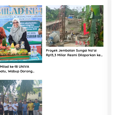
alan, Diduga Minim
dan PPK Bungkam
Proyek Jembatan Sungai Na’ai
Rp13,3 Miliar Resmi Dilaporkan ke
APH, LSM PIJAR Keadilan Ungkap
Dugaan Penyimpangan Rp2,68
 Milad ke-18 UNIVA
Miliar
atu, Wabup Dorong
n SDM Unggul Menuju
a Emas 2045