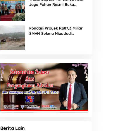
Jaya Pohan Resmi Buka
Porsadin VII Kabupaten
Labuhanbatu
Pondasi Proyek Rp87,3 Miliar
SMAN Sukma Nias Jadi
Sorotan: Dugaan Bore Pile
Dicor Saat Hujan, Konsultan
dan PPK Bungkam
Berita Lain