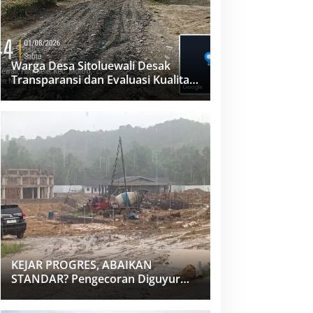
Warga Desa Sitoluewali Desak
Transparansi dan Evaluasi Kualitas
Proyek Jalan, Diduga Minim
Informasi
KEJAR PROGRES, ABAIKAN
STANDAR? Pengecoran Diguyur
Hujan di Proyek Rp87,34 Miliar
Sukma Nias, Konsultan, Pengawas