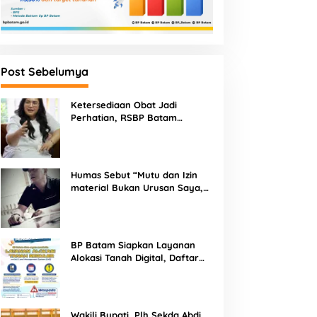
Post Sebelumya
Ketersediaan Obat Jadi
Perhatian, RSBP Batam
Gandeng BPOM
Humas Sebut “Mutu dan Izin
material Bukan Urusan Saya,
Apapun Bahan Saya Terima”
Tuai Kecaman Dari Masyarakat
BP Batam Siapkan Layanan
Alokasi Tanah Digital, Daftar
Lokasi Mulai Tersedia 11 Agustus
2026
Wakili Bupati, Plh Sekda Abdi