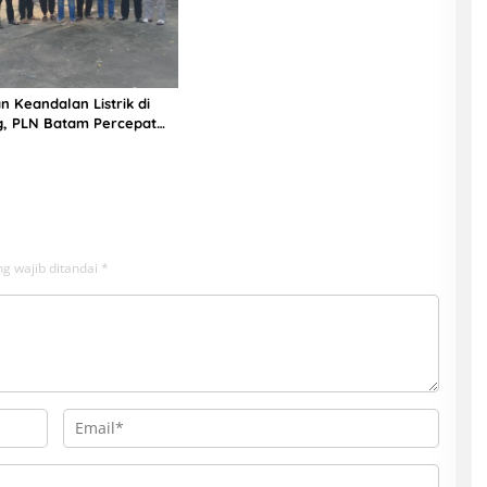
n Keandalan Listrik di
g, PLN Batam Percepat
unan Gardu Baru Dalam
ngamanan Peningkatan
g wajib ditandai
*