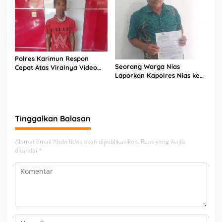
Polres Karimun Respon
Seorang Warga Nias
Cepat Atas Viralnya Video
Laporkan Kapolres Nias ke
Pelecehan di Media Sosial
Mabes Polri
Tinggalkan Balasan
Alamat email Anda tidak akan dipublikasikan.
Ruas yang wajib
ditandai
*