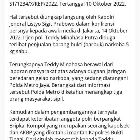
ST/1234/X/KEP/2022. Tertanggal 10 Oktober 2022.
k
u
m
Hal tersebut diungkap langsung oleh Kapolri
T
Jendral Listyo Sigit Prabowo dalam konfrensi
e
persnya kepada awak media di Jakarta, 14 Oktober
r
2022. Irjen pol. Teddy Minahasa Putra diduga
u
s
terlibat penjualan barang bukti (barbuk) narkoba 5
M
kg sabu.
e
n
Terungkapnya
Teddy Minahasa
berawal dari
e
laporan masyarakat atas adanya dugaan jaringan
r
u
peredaran gelap narkoba, yang sedang diatangani
s
Polda Metro Jaya. Berangkat dari informasi
Y
tersebut Polda Metro diketahui menangkap tiga
a
orang masyarakat sipil.
n
g
D
Kemudian dalam pengembangannya ternyata
i
terdapat keterlibatan anggota polri berpangkat
L
Bripka, Kompol yang merupakan seorang kapolsek
a
dan AKBP yang diketahui mantan Kapolres Bukti
k
Tinggi. Dari situlah mengarah kepada Teddy
u