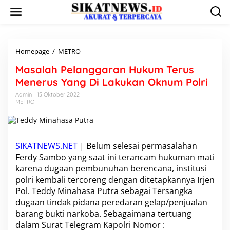
L
e
w
a
t
i
Homepage
/
METRO
M
k
a
Masalah Pelanggaran Hukum Terus
e
s
k
a
Menerus Yang Di Lakukan Oknum Polri
o
l
Admin
15 Oktober 2022
n
a
METRO
t
h
e
P
n
e
l
a
SIKATNEWS.NET
| Belum selesai permasalahan
n
Ferdy Sambo yang saat ini terancam hukuman mati
g
karena dugaan pembunuhan berencana, institusi
g
polri kembali tercoreng dengan ditetapkannya Irjen
a
Pol.
Teddy Minahasa Putra
r
sebagai Tersangka
a
dugaan tindak pidana peredaran gelap/penjualan
n
barang bukti narkoba. Sebagaimana tertuang
H
dalam Surat Telegram Kapolri Nomor :
u