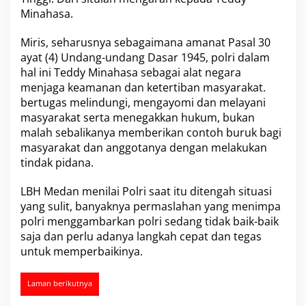
k
Minahasa.
a
n
Miris, seharusnya sebagaimana amanat Pasal 30
O
ayat (4) Undang-undang Dasar 1945, polri dalam
k
hal ini Teddy Minahasa sebagai alat negara
n
u
menjaga keamanan dan ketertiban masyarakat.
m
bertugas melindungi, mengayomi dan melayani
P
masyarakat serta menegakkan hukum, bukan
o
malah sebalikanya memberikan contoh buruk bagi
l
r
masyarakat dan anggotanya dengan melakukan
i
tindak pidana.
LBH Medan menilai Polri saat itu ditengah situasi
yang sulit, banyaknya permaslahan yang menimpa
polri menggambarkan polri sedang tidak baik-baik
saja dan perlu adanya langkah cepat dan tegas
untuk memperbaikinya.
Laman berikutnya