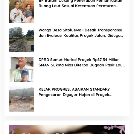
BP Batam Dukung Penertiban Pemanfaatan
Ruang Laut Sesuai Ketentuan Peraturan
Perundang-undangan
Warga Desa Sitoluewali Desak Transparansi
dan Evaluasi Kualitas Proyek Jalan, Diduga
Minim Informasi
DPRD Sumut Murka! Proyek Rp87,34 Miliar
SMAN Sukma Nias Diterpa Dugaan Pasir Laut
hingga Cor Saat Hujan, Berkat Laoli Ancam
Panggil Kontraktor
KEJAR PROGRES, ABAIKAN STANDAR?
Pengecoran Diguyur Hujan di Proyek
Rp87,34 Miliar Sukma Nias, Konsultan,
Pengawas dan PPK Bungkam