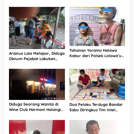
Ditangkap Polisi, Ini
Pelaku Kembali ke Batam
Kasusnya
Untuk Pastikan Aksinya
Berhasil
Tahanan Yoramo Halawa
Arianus Laia Melapor, Diduga
Kabur dari Polsek Lolowa’u
Oknum Pejabat Lakukan
dan Hingga Sekarang Belum
Penganiayaan
Ditemukan
Diduga Seorang Wanita di
Dua Pelaku Terduga Bandar
Wine Club Harmoni Halangi
Sabu Diringkus Tim Intel
Jurnalis Saat Dikonfirmasi
Rem 022/PT Dpp