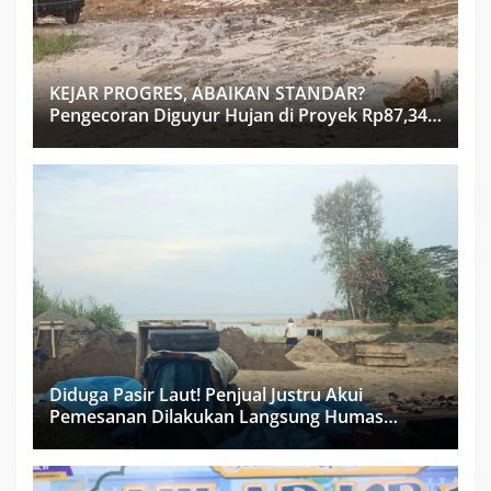
KEJAR PROGRES, ABAIKAN STANDAR?
Pengecoran Diguyur Hujan di Proyek Rp87,34
Miliar Sukma Nias, Konsultan, Pengawas dan
PPK Bungkam
Diduga Pasir Laut! Penjual Justru Akui
Pemesanan Dilakukan Langsung Humas
Proyek Sukma