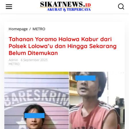
L
e
w
a
t
i
Homepage
/
METRO
T
k
a
Tahanan Yoramo Halawa Kabur dari
e
h
k
a
Polsek Lolowa’u dan Hingga Sekarang
o
n
Belum Ditemukan
n
a
t
n
Admin
6 September 2023
e
METRO
Y
n
o
r
a
m
o
H
a
l
a
w
a
K