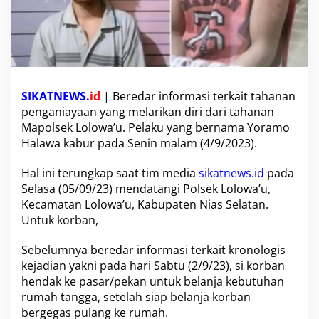
a
b
u
r
d
a
r
SIKATNEWS.
id
| Beredar informasi terkait tahanan
i
penganiayaan yang melarikan diri dari tahanan
P
o
Mapolsek Lolowa’u. Pelaku yang bernama Yoramo
l
Halawa kabur pada Senin malam (4/9/2023).
s
e
Hal ini terungkap saat tim media
sikatnews.id
pada
k
Selasa (05/09/23) mendatangi Polsek Lolowa’u,
L
o
Kecamatan Lolowa’u, Kabupaten Nias Selatan.
l
Untuk korban,
o
w
Sebelumnya beredar informasi terkait kronologis
a
kejadian yakni pada hari Sabtu (2/9/23), si korban
'
u
hendak ke pasar/pekan untuk belanja kebutuhan
d
rumah tangga, setelah siap belanja korban
a
bergegas pulang ke rumah.
n