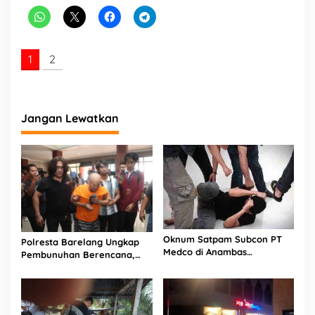
k
a
n
1
2
Jangan Lewatkan
Oknum Satpam Subcon PT
Polresta Barelang Ungkap
Medco di Anambas
Pembunuhan Berencana,
Ditangkap Polisi, Ini
Pelaku Kembali ke Batam
Kasusnya
Untuk Pastikan Aksinya
Berhasil