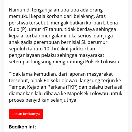
H
Namun di tengah jalan tiba-tiba ada orang
i
n
memukul kepala korban dari belakang. Atas
g
perstiwa tersebut, mengakibatkan korban Libena
g
Gulo (P), umur 47 tahun. tidak berdaya sehingga
a
kepala korban mengalami luka serius, dan juga
S
e
anak gadis perempuan bernisial SL berumur
k
sepuluh tahun (10 thn) ikut jadi korban
a
penganiayaan pelaku sehingga masyarakat
r
setempat langsung menghubungi Polsek Lolowau.
a
n
g
Tidak lama kemudian, dari laporan masyarakat
B
tersebut, pihak Polsek Lolowa’u langsung terjun ke
e
Tempat Kejadian Perkara (TKP) dan pelaku berhasil
l
diamankan lalu dibawa ke Mapolsek Lolowau untuk
u
proses penyidikan selanjutnya.
m
D
i
Laman berikutnya
t
e
m
Bagikan ini :
u