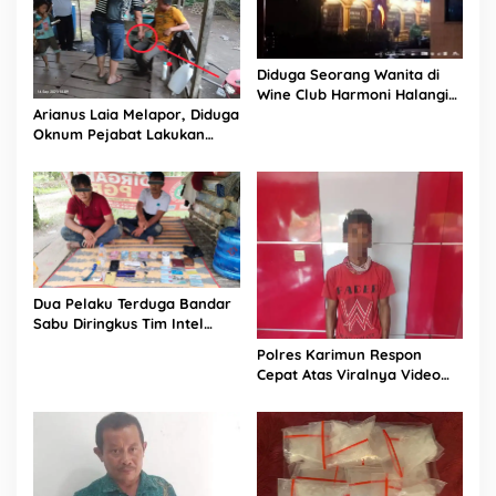
Diduga Seorang Wanita di
Wine Club Harmoni Halangi
Arianus Laia Melapor, Diduga
Jurnalis Saat Dikonfirmasi
Oknum Pejabat Lakukan
Penganiayaan
Dua Pelaku Terduga Bandar
Sabu Diringkus Tim Intel
Rem 022/PT Dpp
Polres Karimun Respon
Cepat Atas Viralnya Video
Pelecehan di Media Sosial