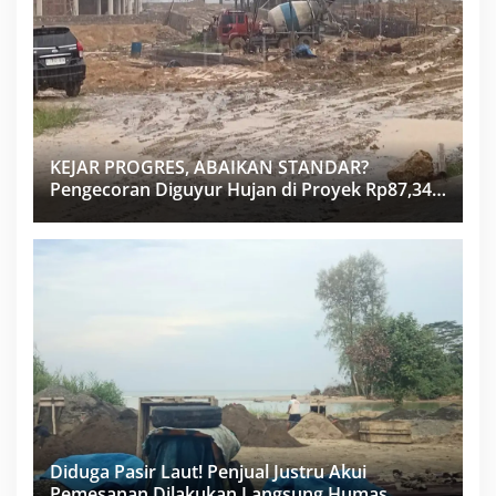
KEJAR PROGRES, ABAIKAN STANDAR?
Pengecoran Diguyur Hujan di Proyek Rp87,34
Miliar Sukma Nias, Konsultan, Pengawas dan
PPK Bungkam
Diduga Pasir Laut! Penjual Justru Akui
Pemesanan Dilakukan Langsung Humas