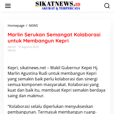
L
e
w
a
t
i
Homepage
/
NEWS
M
k
a
Marlin Serukan Semangat Kolaborasi
e
r
k
l
untuk Membangun Kepri
o
i
Admin
15 Agustus 2022
n
n
NEWS
t
S
e
e
n
r
u
Kepri, sikatnews.net – Wakil Gubernur Kepei Hj.
k
Marlin Agustina Rudi untuk membangun Kepri
a
yang semakin baik perlu kolaborasi dan sinergi
n
semua komponen masyarakat. Kolaborasi yang
S
kuat dan baik itu, membuat Kepri semakin berdaya
e
m
saing dan makmur.
a
n
“Kolaborasi selalu diperlukan menyukseskan
g
pembangunan. Termasuk membangun ruang-
a