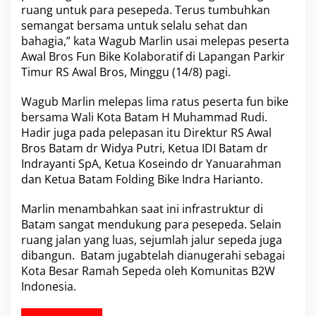
ruang untuk para pesepeda. Terus tumbuhkan
t
K
semangat bersama untuk selalu sehat dan
o
bahagia,” kata Wagub Marlin usai melepas peserta
l
Awal Bros Fun Bike Kolaboratif di Lapangan Parkir
a
Timur RS Awal Bros, Minggu (14/8) pagi.
b
o
r
Wagub Marlin melepas lima ratus peserta fun bike
a
bersama Wali Kota Batam H Muhammad Rudi.
s
Hadir juga pada pelepasan itu Direktur RS Awal
i
Bros Batam dr Widya Putri, Ketua IDI Batam dr
u
n
Indrayanti SpA, Ketua Koseindo dr Yanuarahman
t
dan Ketua Batam Folding Bike Indra Harianto.
u
k
Marlin menambahkan saat ini infrastruktur di
M
Batam sangat mendukung para pesepeda. Selain
e
m
ruang jalan yang luas, sejumlah jalur sepeda juga
b
dibangun. Batam jugabtelah dianugerahi sebagai
a
Kota Besar Ramah Sepeda oleh Komunitas B2W
n
Indonesia.
g
u
n