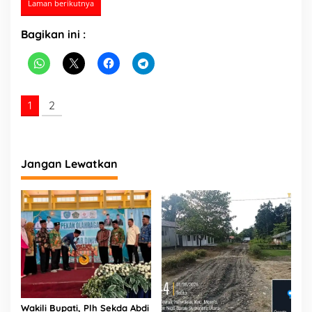
Laman berikutnya
K
e
Bagikan ini :
p
r
i
1
2
Jangan Lewatkan
Wakili Bupati, Plh Sekda Abdi