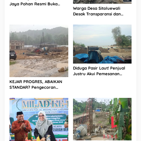
Jaya Pohan Resmi Buka
Warga Desa Sitoluewali
Porsadin VII Kabupaten
Desak Transparansi dan
Labuhanbatu
Evaluasi Kualitas Proyek
Jalan, Diduga Minim
Informasi
Diduga Pasir Laut! Penjual
Justru Akui Pemesanan
Dilakukan Langsung Humas
KEJAR PROGRES, ABAIKAN
Proyek Sukma
STANDAR? Pengecoran
Diguyur Hujan di Proyek
Rp87,34 Miliar Sukma Nias,
Konsultan, Pengawas dan
PPK Bungkam