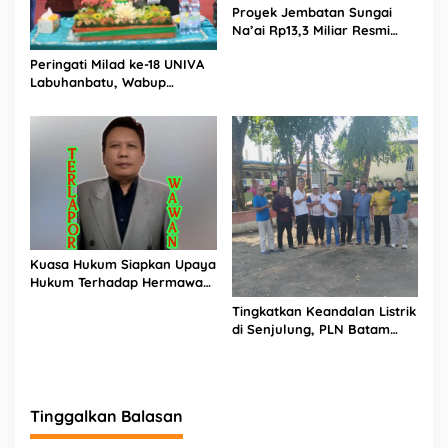
Proyek Jembatan Sungai
Na’ai Rp13,3 Miliar Resmi
Dilaporkan ke APH, LSM
Peringati Milad ke-18 UNIVA
PIJAR Keadilan Ungkap
Labuhanbatu, Wabup
Dugaan Penyimpangan
Dorong Penguatan SDM
Rp2,68 Miliar
Unggul Menuju Indonesia
Emas 2045
Kuasa Hukum Siapkan Upaya
Hukum Terhadap Hermawan
Amir Asal Bandung
Tingkatkan Keandalan Listrik
di Senjulung, PLN Batam
Percepat Pembangunan
Gardu Baru Dalam Upaya
Pengamanan Peningkatan
Beban
Tinggalkan Balasan