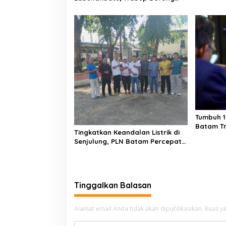
Penguatan SDM Unggul Menuju
Indonesia Emas 2045
Tumbuh 1
Batam Tr
Tingkatkan Keandalan Listrik di
Rp 17,48 T
Senjulung, PLN Batam Percepat
Pembangunan Gardu Baru
Dalam Upaya Pengamanan
Peningkatan Beban
Tinggalkan Balasan
Alamat email Anda tidak akan dipublikasikan.
Ruas ya