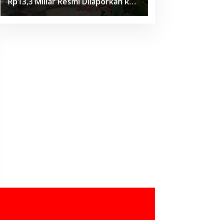
Rp13,3 Miliar Resmi Dilaporkan ke
APH, LSM PIJAR Keadilan Ungkap
Dugaan Penyimpangan Rp2,68
Miliar