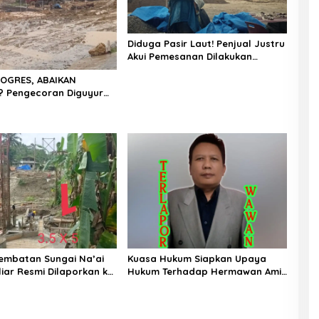
Diduga Pasir Laut! Penjual Justru
Akui Pemesanan Dilakukan
Langsung Humas Proyek Sukma
OGRES, ABAIKAN
 Pengecoran Diguyur
Proyek Rp87,34 Miliar
as, Konsultan,
s dan PPK Bungkam
embatan Sungai Na’ai
Kuasa Hukum Siapkan Upaya
liar Resmi Dilaporkan ke
Hukum Terhadap Hermawan Amir
 PIJAR Keadilan Ungkap
Asal Bandung
Penyimpangan Rp2,68