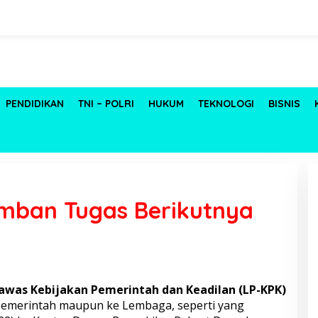
PENDIDIKAN
TNI – POLRI
HUKUM
TEKNOLOGI
BISNIS
mban Tugas Berikutnya
was Kebijakan Pemerintah dan Keadilan (LP-KPK)
 Pemerintah maupun ke Lembaga, seperti yang