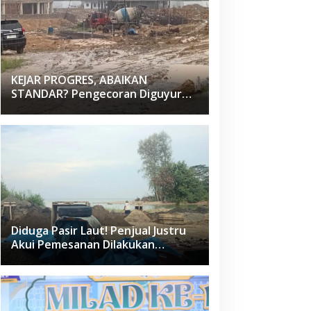
KEJAR PROGRES, ABAIKAN
STANDAR? Pengecoran Diguyur
Hujan di Proyek Rp87,34 Miliar
Sukma Nias, Konsultan, Pengawas
dan PPK Bungkam
Diduga Pasir Laut! Penjual Justru
Akui Pemesanan Dilakukan
Langsung Humas Proyek Sukma