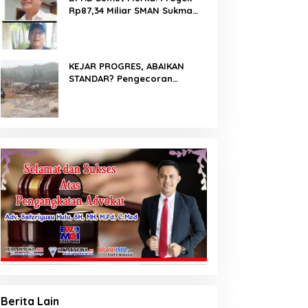
Rp87,34 Miliar SMAN Sukma
Nias Diterpa Dugaan Pasir
Laut hingga Cor Saat Hujan,
Berkat Laoli Ancam Panggil
Kontraktor
KEJAR PROGRES, ABAIKAN
STANDAR? Pengecoran
Diguyur Hujan di Proyek
Rp87,34 Miliar Sukma Nias,
Konsultan, Pengawas dan PPK
Bungkam
Berita Lain