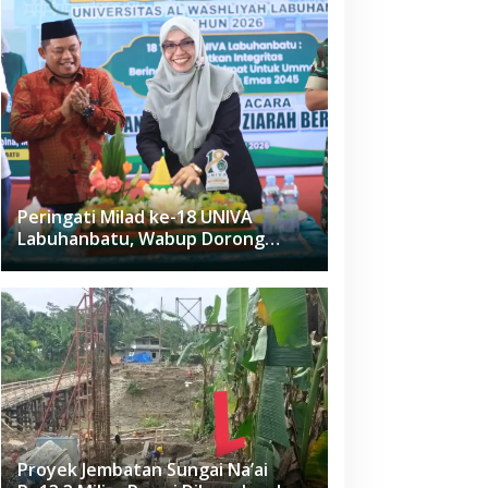
Peringati Milad ke-18 UNIVA
Labuhanbatu, Wabup Dorong
Penguatan SDM Unggul Menuju
Indonesia Emas 2045
Proyek Jembatan Sungai Na’ai