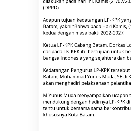
dilakukan pada hari ini, Kamis (21/07/
e
n
(DPRD).
g
e
Adapun tujuan kedatangan LP-KPK yang
m
Batam, yakni “Bahwa pada Hari Kamis, (
b
kedua dengan masa bakti 2022-2027.
a
n
T
Ketua LP-KPK Cabang Batam, Dorkas L
u
daripada LK-KPK itu bertujuan untuk b
g
bangsa Indonesia yang sejahtera dan be
a
s
Kedatangan Pengurus LP-KPK tersebut 
B
e
Batam, Muhammad Yunus Muda, SE di Ka
r
akan menghadiri pelaksanaan pelantika
i
k
M Yunus Muda menyampaikan ucapan te
u
mendukung dengan hadirnya LP-KPK di 
t
n
tentu untuk bersama sama berkontribus
y
khususnya Kota Batam.
a