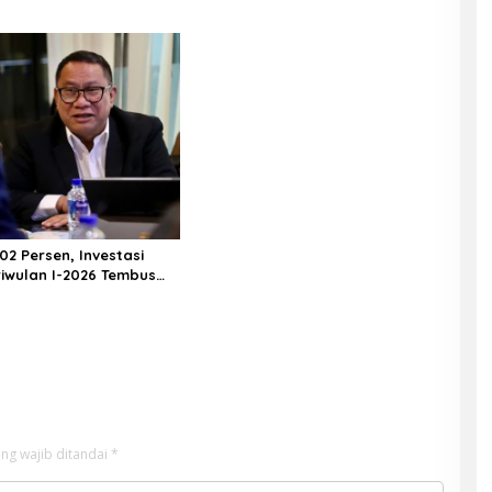
02 Persen, Investasi
iwulan I-2026 Tembus
riliun
ng wajib ditandai
*