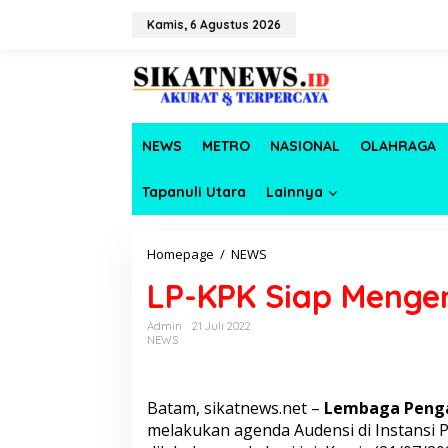
L
e
Kamis, 6 Agustus 2026
w
a
t
i
k
e
NEWS
METRO
NASIONAL
OLAHRAGA
k
o
n
Tapanuli Utara
Lainnya
t
e
n
Homepage
/
NEWS
L
P
LP-KPK Siap Menge
-
K
P
Admin
21 Juli 2022
NEWS
K
S
i
a
Batam, sikatnews.net –
Lembaga Penga
p
melakukan agenda Audensi di Instansi
M