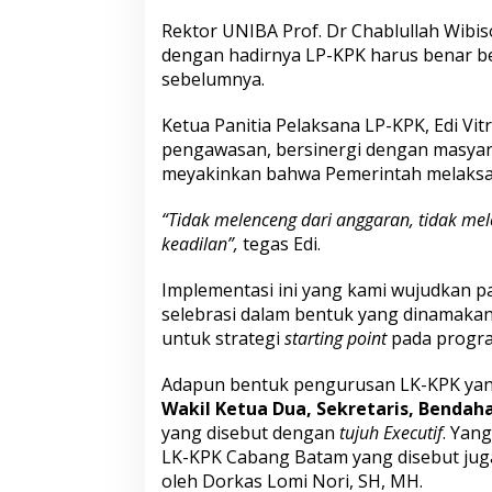
Rektor UNIBA Prof. Dr Chablullah Wib
dengan hadirnya LP-KPK harus benar b
sebelumnya.
Ketua Panitia Pelaksana LP-KPK, Edi V
pengawasan, bersinergi dengan masyara
meyakinkan bahwa Pemerintah melaksana
“Tidak melenceng dari anggaran, tidak mele
keadilan”,
tegas Edi.
Implementasi ini yang kami wujudkan p
selebrasi dalam bentuk yang dinamakan 
untuk strategi
starting point
pada progra
Adapun bentuk pengurusan LK-KPK yang 
Wakil Ketua Dua, Sekretaris, Bendaha
yang disebut dengan
tujuh Executif
. Yan
LK-KPK Cabang Batam yang disebut juga 
oleh Dorkas Lomi Nori, SH, MH.