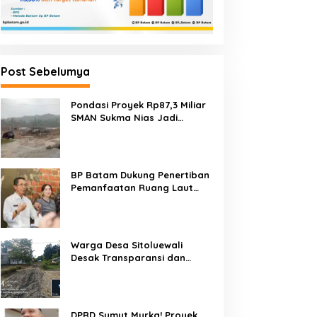
Post Sebelumya
Pondasi Proyek Rp87,3 Miliar
SMAN Sukma Nias Jadi
Sorotan: Dugaan Bore Pile
Dicor Saat Hujan, Konsultan
dan PPK Bungkam
BP Batam Dukung Penertiban
Pemanfaatan Ruang Laut
Sesuai Ketentuan Peraturan
Perundang-undangan
Warga Desa Sitoluewali
Desak Transparansi dan
Evaluasi Kualitas Proyek
Jalan, Diduga Minim
Informasi
DPRD Sumut Murka! Proyek