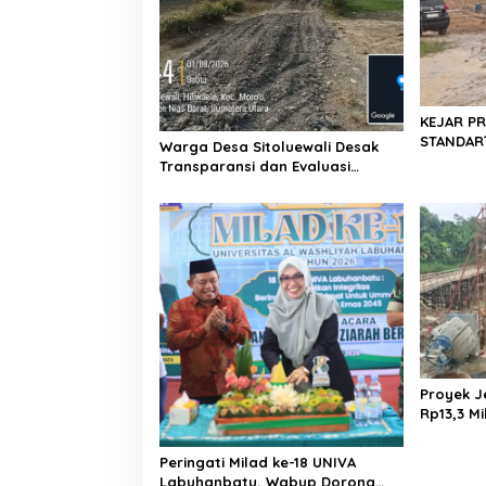
KEJAR PR
STANDAR?
Warga Desa Sitoluewali Desak
Hujan di 
Transparansi dan Evaluasi
Sukma Ni
Kualitas Proyek Jalan, Diduga
Pengawa
Minim Informasi
Proyek J
Rp13,3 Mi
APH, LSM
Dugaan 
Peringati Milad ke-18 UNIVA
Miliar
Labuhanbatu, Wabup Dorong