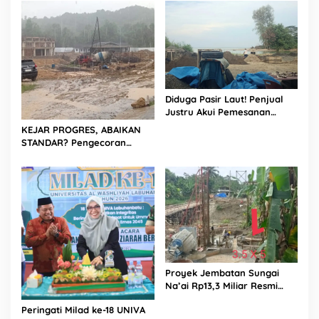
Jalan, Diduga Minim
Informasi
Diduga Pasir Laut! Penjual
Justru Akui Pemesanan
Dilakukan Langsung Humas
KEJAR PROGRES, ABAIKAN
Proyek Sukma
STANDAR? Pengecoran
Diguyur Hujan di Proyek
Rp87,34 Miliar Sukma Nias,
Konsultan, Pengawas dan
PPK Bungkam
Proyek Jembatan Sungai
Na’ai Rp13,3 Miliar Resmi
Dilaporkan ke APH, LSM
Peringati Milad ke-18 UNIVA
PIJAR Keadilan Ungkap