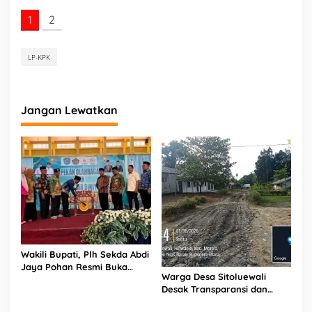
1
2
LP-KPK
Jangan Lewatkan
Wakili Bupati, Plh Sekda Abdi
Jaya Pohan Resmi Buka
Warga Desa Sitoluewali
Porsadin VII Kabupaten
Desak Transparansi dan
Labuhanbatu
Evaluasi Kualitas Proyek