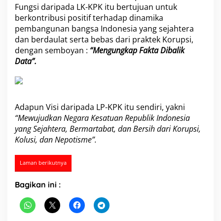
Fungsi daripada LK-KPK itu bertujuan untuk
a
h
berkontribusi positif terhadap dinamika
B
pembangunan bangsa Indonesia yang sejahtera
e
dan berdaulat serta bebas dari praktek Korupsi,
r
dengan semboyan :
“Mengungkap Fakta Dibalik
i
k
Data”.
u
t
n
y
a
Adapun Visi daripada LP-KPK itu sendiri, yakni
“Mewujudkan Negara Kesatuan Republik Indonesia
yang Sejahtera, Bermartabat, dan Bersih dari Korupsi,
Kolusi, dan Nepotisme”.
Laman berikutnya
Bagikan ini :