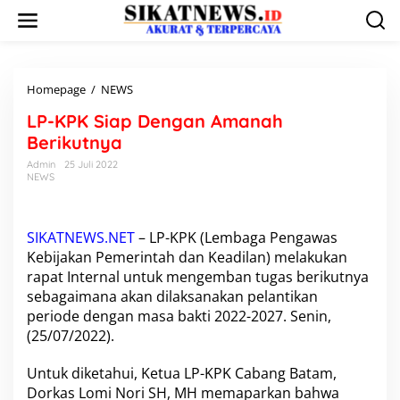
L
e
w
a
t
i
Homepage
/
NEWS
L
k
P
LP-KPK Siap Dengan Amanah
e
-
k
K
Berikutnya
o
P
Admin
25 Juli 2022
n
K
NEWS
t
S
e
i
n
a
p
SIKATNEWS.NET
–
LP-KPK
(Lembaga Pengawas
D
Kebijakan Pemerintah dan Keadilan) melakukan
e
rapat Internal untuk mengemban tugas berikutnya
n
sebagaimana akan dilaksanakan pelantikan
g
periode dengan masa bakti 2022-2027. Senin,
a
n
(25/07/2022).
A
m
Untuk diketahui, Ketua LP-KPK Cabang Batam,
a
Dorkas Lomi Nori SH, MH memaparkan bahwa
n