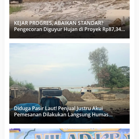
KEJAR PROGRES, ABAIKAN STANDAR?
Pengecoran Diguyur Hujan di Proyek Rp87,34
Miliar Sukma Nias, Konsultan, Pengawas dan
PPK Bungkam
Diduga Pasir Laut! Penjual Justru Akui
Pemesanan Dilakukan Langsung Humas
Proyek Sukma