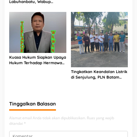
Labuhanbatu, Wabup
Dugaan Penyimpangan
Dorong Penguatan SDM
Rp2,68 Miliar
Unggul Menuju Indonesia
Emas 2045
Kuasa Hukum Siapkan Upaya
Hukum Terhadap Hermawan
Amir Asal Bandung
Tingkatkan Keandalan Listrik
di Senjulung, PLN Batam
Percepat Pembangunan
Gardu Baru Dalam Upaya
Pengamanan Peningkatan
Beban
Tinggalkan Balasan
Alamat email Anda tidak akan dipublikasikan.
Ruas yang wajib
ditandai
*