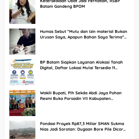
Ketersediaan Obat Jadi Perhatian, RSBP
Batam Gandeng BPOM
Humas Sebut “Mutu dan Izin material Bukan
Urusan Saya, Apapun Bahan Saya Terima”
Tuai Kecaman Dari Masyarakat
BP Batam Siapkan Layanan Alokasi Tanah
Digital, Daftar Lokasi Mulai Tersedia 11
Agustus 2026
Wakili Bupati, Plh Sekda Abdi Jaya Pohan
Resmi Buka Porsadin VII Kabupaten
Labuhanbatu
Pondasi Proyek Rp87,3 Miliar SMAN Sukma
Nias Jadi Sorotan: Dugaan Bore Pile Dicor
Saat Hujan, Konsultan dan PPK Bungkam