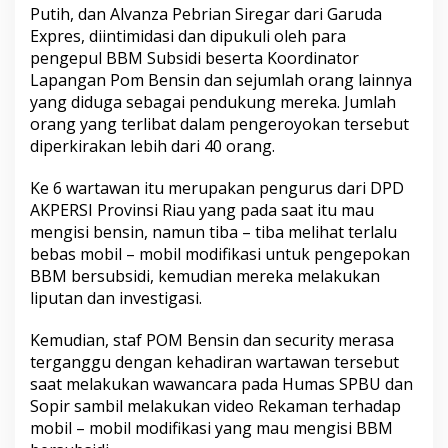
Putih, dan Alvanza Pebrian Siregar dari Garuda
a
Expres, diintimidasi dan dipukuli oleh para
p
o
pengepul BBM Subsidi beserta Koordinator
l
Lapangan Pom Bensin dan sejumlah orang lainnya
d
yang diduga sebagai pendukung mereka. Jumlah
a
orang yang terlibat dalam pengeroyokan tersebut
R
i
diperkirakan lebih dari 40 orang.
a
u
Ke 6 wartawan itu merupakan pengurus dari DPD
T
AKPERSI Provinsi Riau yang pada saat itu mau
a
mengisi bensin, namun tiba – tiba melihat terlalu
n
g
bebas mobil – mobil modifikasi untuk pengepokan
k
BBM bersubsidi, kemudian mereka melakukan
a
liputan dan investigasi.
p
P
Kemudian, staf POM Bensin dan security merasa
a
r
terganggu dengan kehadiran wartawan tersebut
a
saat melakukan wawancara pada Humas SPBU dan
P
Sopir sambil melakukan video Rekaman terhadap
e
mobil – mobil modifikasi yang mau mengisi BBM
l