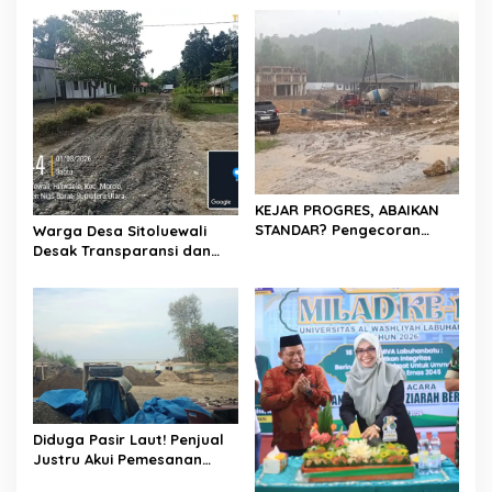
KEJAR PROGRES, ABAIKAN
STANDAR? Pengecoran
Warga Desa Sitoluewali
Diguyur Hujan di Proyek
Desak Transparansi dan
Rp87,34 Miliar Sukma Nias,
Evaluasi Kualitas Proyek
Konsultan, Pengawas dan
Jalan, Diduga Minim
PPK Bungkam
Informasi
Diduga Pasir Laut! Penjual
Justru Akui Pemesanan
Dilakukan Langsung Humas