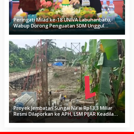
Peringati Milad ke-18 UNIVA Labuhanbatu,
Wabup Dorong Penguatan SDM Unggul
Menuju Indonesia Emas 2045
Proyek Jembatan Sungai Na’ai Rp13,3 Miliar
Resmi Dilaporkan ke APH, LSM PIJAR Keadilan
Ungkap Dugaan Penyimpangan Rp2,68 Miliar