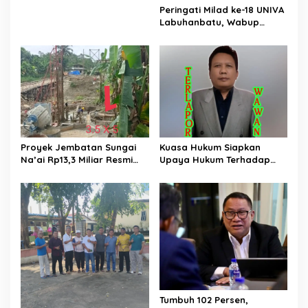
Proyek Sukma
Peringati Milad ke-18 UNIVA
Labuhanbatu, Wabup
Dorong Penguatan SDM
Unggul Menuju Indonesia
Emas 2045
Proyek Jembatan Sungai
Kuasa Hukum Siapkan
Na’ai Rp13,3 Miliar Resmi
Upaya Hukum Terhadap
Dilaporkan ke APH, LSM
Hermawan Amir Asal
PIJAR Keadilan Ungkap
Bandung
Dugaan Penyimpangan
Rp2,68 Miliar
Tumbuh 102 Persen,