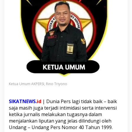
l
i
s
d
i
P
o
l
r
e
s
t
a
P
e
k
Ketua Umum AKPERSI, Rino Triyono
a
n
b
SIKATNEWS.
id
| Dunia Pers lagi tidak baik – baik
a
saja masih juga terjadi intimidasi serta intervensi
r
ketika jurnalis melakukan tugasnya dalam
u
menjalankan liputan yang jelas dilindungi oleh
T
e
Undang – Undang Pers Nomor 40 Tahun 1999.
r