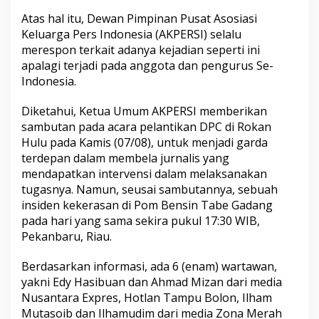
k
Atas hal itu, Dewan Pimpinan Pusat Asosiasi
e
Keluarga Pers Indonesia (AKPERSI) selalu
s
merespon terkait adanya kejadian seperti ini
a
n
apalagi terjadi pada anggota dan pengurus Se-
D
Indonesia.
i
b
Diketahui, Ketua Umum AKPERSI memberikan
u
sambutan pada acara pelantikan DPC di Rokan
n
g
Hulu pada Kamis (07/08), untuk menjadi garda
k
terdepan dalam membela jurnalis yang
a
mendapatkan intervensi dalam melaksanakan
m
tugasnya. Namun, seusai sambutannya, sebuah
,
B
insiden kekerasan di Pom Bensin Tabe Gadang
e
pada hari yang sama sekira pukul 17:30 WIB,
r
Pekanbaru, Riau.
a
n
Berdasarkan informasi, ada 6 (enam) wartawan,
i
k
yakni Edy Hasibuan dan Ahmad Mizan dari media
a
Nusantara Expres, Hotlan Tampu Bolon, Ilham
h
Mutasoib dan Ilhamudim dari media Zona Merah
K