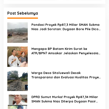
Post Sebelumya
Pondasi Proyek Rp87,3 Miliar SMAN Sukma
Nias Jadi Sorotan: Dugaan Bore Pile Dicor
Saat Hujan, Konsultan dan PPK Bungkam
Mengapa BP Batam Kirim Surat ke
ATR/BPN? Amsakar Jelaskan Penyelesaian
Alokasi Lahan Perairan Belum Direklamasi
Warga Desa Sitoluewali Desak
Transparansi dan Evaluasi Kualitas Proyek
Jalan, Diduga Minim Informasi
DPRD Sumut Murka! Proyek Rp87,34 Miliar
SMAN Sukma Nias Diterpa Dugaan Pasir
Laut hingga Cor Saat Hujan, Berkat Laoli