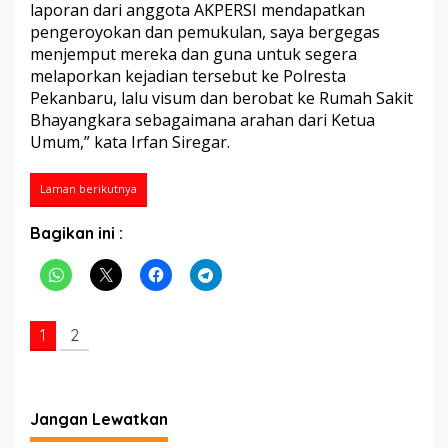
w
laporan dari anggota AKPERSI mendapatkan
a
pengeroyokan dan pemukulan, saya bergegas
n
menjemput mereka dan guna untuk segera
?
melaporkan kejadian tersebut ke Polresta
Pekanbaru, lalu visum dan berobat ke Rumah Sakit
Bhayangkara sebagaimana arahan dari Ketua
Umum,” kata Irfan Siregar.
Laman berikutnya
Bagikan ini :
1
2
Jangan Lewatkan