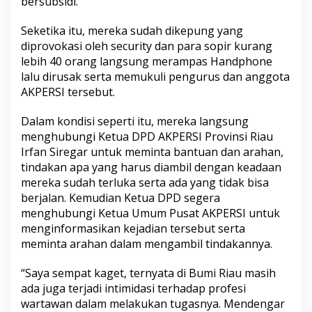
bersubsidi.
a
k
u
Seketika itu, mereka sudah dikepung yang
P
diprovokasi oleh security dan para sopir kurang
e
lebih 40 orang langsung merampas Handphone
m
lalu dirusak serta memukuli pengurus dan anggota
u
k
AKPERSI tersebut.
u
l
Dalam kondisi seperti itu, mereka langsung
a
menghubungi Ketua DPD AKPERSI Provinsi Riau
n
Irfan Siregar untuk meminta bantuan dan arahan,
T
e
tindakan apa yang harus diambil dengan keadaan
r
mereka sudah terluka serta ada yang tidak bisa
h
berjalan. Kemudian Ketua DPD segera
a
menghubungi Ketua Umum Pusat AKPERSI untuk
d
a
menginformasikan kejadian tersebut serta
p
meminta arahan dalam mengambil tindakannya.
W
a
“Saya sempat kaget, ternyata di Bumi Riau masih
r
ada juga terjadi intimidasi terhadap profesi
t
a
wartawan dalam melakukan tugasnya. Mendengar