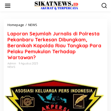
L
e
w
a
t
i
Homepage
/
NEWS
L
k
a
Laporan Sejumlah Jurnalis di Polresta
e
p
k
o
Pekanbaru Terkesan Dibungkam,
o
r
Beranikah Kapolda Riau Tangkap Para
n
a
Pelaku Pemukulan Terhadap
t
n
e
S
Wartawan?
n
e
Admin
9 Agustus 2025
j
NEWS
u
m
l
a
h
J
u
r
n
a