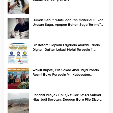
Humas Sebut “Mutu dan Izin material Bukan
Urusan Saya, Apapun Bahan Saya Terima”
Tuai Kecaman Dari Masyarakat
BP Batam Siapkan Layanan Alokasi Tanah
Digital, Daftar Lokasi Mulai Tersedia 11
Agustus 2026
Wakili Bupati, Plh Sekda Abdi Jaya Pohan
Resmi Buka Porsadin VII Kabupaten
Labuhanbatu
Pondasi Proyek Rp87,3 Miliar SMAN Sukma
Nias Jadi Sorotan: Dugaan Bore Pile Dicor
Saat Hujan, Konsultan dan PPK Bungkam