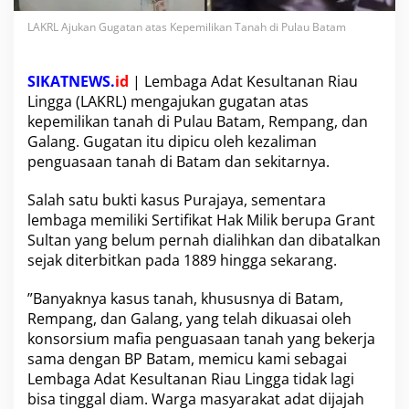
a
s
LAKRL Ajukan Gugatan atas Kepemilikan Tanah di Pulau Batam
K
e
p
SIKATNEWS
.
id
| Lembaga Adat Kesultanan Riau
e
Lingga (LAKRL) mengajukan gugatan atas
m
kepemilikan tanah di Pulau Batam, Rempang, dan
i
Galang. Gugatan itu dipicu oleh kezaliman
l
i
penguasaan tanah di Batam dan sekitarnya.
k
a
Salah satu bukti kasus Purajaya, sementara
n
lembaga memiliki Sertifikat Hak Milik berupa Grant
T
Sultan yang belum pernah dialihkan dan dibatalkan
a
n
sejak diterbitkan pada 1889 hingga sekarang.
a
h
”Banyaknya kasus tanah, khususnya di Batam,
d
Rempang, dan Galang, yang telah dikuasai oleh
i
konsorsium mafia penguasaan tanah yang bekerja
P
u
sama dengan BP Batam, memicu kami sebagai
l
Lembaga Adat Kesultanan Riau Lingga tidak lagi
a
bisa tinggal diam. Warga masyarakat adat dijajah
u