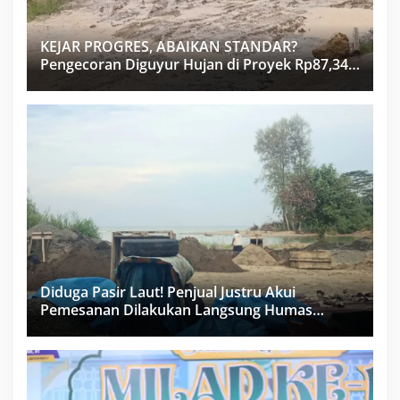
KEJAR PROGRES, ABAIKAN STANDAR?
Pengecoran Diguyur Hujan di Proyek Rp87,34
Miliar Sukma Nias, Konsultan, Pengawas dan
PPK Bungkam
Diduga Pasir Laut! Penjual Justru Akui
Pemesanan Dilakukan Langsung Humas
Proyek Sukma