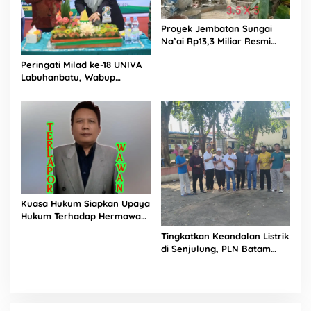
Proyek Jembatan Sungai
Na’ai Rp13,3 Miliar Resmi
Dilaporkan ke APH, LSM
Peringati Milad ke-18 UNIVA
PIJAR Keadilan Ungkap
Labuhanbatu, Wabup
Dugaan Penyimpangan
Dorong Penguatan SDM
Rp2,68 Miliar
Unggul Menuju Indonesia
Emas 2045
Kuasa Hukum Siapkan Upaya
Hukum Terhadap Hermawan
Amir Asal Bandung
Tingkatkan Keandalan Listrik
di Senjulung, PLN Batam
Percepat Pembangunan
Gardu Baru Dalam Upaya
Pengamanan Peningkatan
Beban