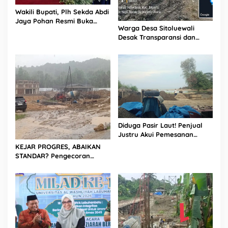
Wakili Bupati, Plh Sekda Abdi
Jaya Pohan Resmi Buka
Warga Desa Sitoluewali
Porsadin VII Kabupaten
Desak Transparansi dan
Labuhanbatu
Evaluasi Kualitas Proyek
Jalan, Diduga Minim
Informasi
Diduga Pasir Laut! Penjual
Justru Akui Pemesanan
Dilakukan Langsung Humas
KEJAR PROGRES, ABAIKAN
Proyek Sukma
STANDAR? Pengecoran
Diguyur Hujan di Proyek
Rp87,34 Miliar Sukma Nias,
Konsultan, Pengawas dan
PPK Bungkam