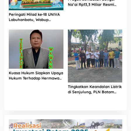
Na’ai Rp13,3 Miliar Resmi
Dilaporkan ke APH, LSM
Peringati Milad ke-18 UNIVA
PIJAR Keadilan Ungkap
Labuhanbatu, Wabup
Dugaan Penyimpangan
Dorong Penguatan SDM
Rp2,68 Miliar
Unggul Menuju Indonesia
Emas 2045
Kuasa Hukum Siapkan Upaya
Hukum Terhadap Hermawan
Amir Asal Bandung
Tingkatkan Keandalan Listrik
di Senjulung, PLN Batam
Percepat Pembangunan
Gardu Baru Dalam Upaya
Pengamanan Peningkatan
Beban