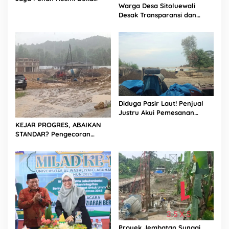
Warga Desa Sitoluewali
Porsadin VII Kabupaten
Desak Transparansi dan
Labuhanbatu
Evaluasi Kualitas Proyek
Jalan, Diduga Minim
Informasi
Diduga Pasir Laut! Penjual
Justru Akui Pemesanan
Dilakukan Langsung Humas
KEJAR PROGRES, ABAIKAN
Proyek Sukma
STANDAR? Pengecoran
Diguyur Hujan di Proyek
Rp87,34 Miliar Sukma Nias,
Konsultan, Pengawas dan
PPK Bungkam
Proyek Jembatan Sungai