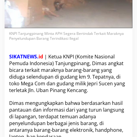
t
a
A
P
H
S
KNPI Tanjungpinang Minta APH Segera Bertindak Terkait Maraknya
e
Penyelundupan Barang Terindikasi Ilegal
g
e
r
SIKATNEWS.
id
| Ketua KNPI (Komite Nasional
a
Pemuda Indonesia) Tanjungpinang, Dimas angkat
B
bicara terkait maraknya barang-barang yang
e
r
diduga selendupan di gudang km 9. Tepatnya, di
t
toko Mega Com dan gudang milik Jepri Sucen yang
i
terletak Jln. Uban Pinang Kencang.
n
d
Dimas mengungkapkan bahwa berdasarkan hasil
a
k
pantauan dan informasi dari yang turun langsung
T
di lapangan, terdapat temuan adanya
e
penyelundupan berbagai jenis barang, di
r
antaranya barang-barang elektronik, handphone,
k
a
laptop, ban kendaraan.