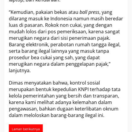
i
t
“Kemudian, pakaian bekas atau
ball press
, yang
M
dilarang masuk ke Indonesia namun masih beredar
a
luas di pasaran. Rokok non cukai, yang dengan
r
a
mudah lolos dari pos pemeriksaan, karena sangat
k
merugikan negara dari sisi penerimaan pajak.
n
Barang elektronik, perabotan rumah tangga ilegal,
y
serta barang ilegal lainnya yang masuk tanpa
a
prosedur bea cukai yang sah, yang dapat
P
e
merugikan negara dalam penggelapan pajak,”
n
lanjutnya.
y
e
Dimas menyatakan bahwa, kontrol sosial
l
merupakan bentuk kepedulian KNPI terhadap tata
u
n
kelola pemerintahan yang bersih dan transparan,
d
karena kami melihat adanya kelemahan dalam
u
pengawasan, bahkan dugaan keterlibatan oknum
p
dalam meloloskan barang-barang ilegal ini.
a
n
B
Laman berikutnya
a