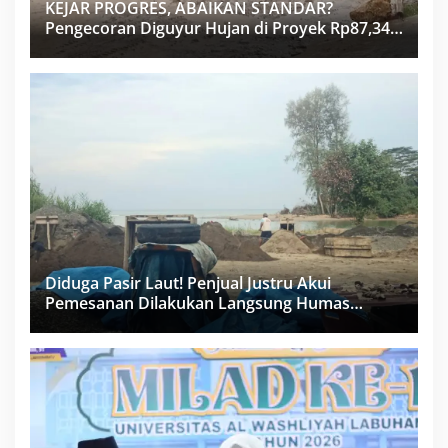
KEJAR PROGRES, ABAIKAN STANDAR?
Pengecoran Diguyur Hujan di Proyek Rp87,34
Miliar Sukma Nias, Konsultan, Pengawas dan
PPK Bungkam
Diduga Pasir Laut! Penjual Justru Akui
Pemesanan Dilakukan Langsung Humas
Proyek Sukma