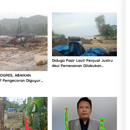
Diduga Pasir Laut! Penjual Justru
Akui Pemesanan Dilakukan
Langsung Humas Proyek Sukma
OGRES, ABAIKAN
 Pengecoran Diguyur
Proyek Rp87,34 Miliar
as, Konsultan, Pengawas
 Bungkam