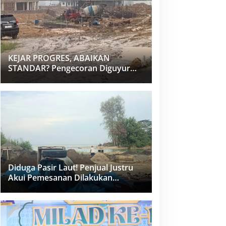
KEJAR PROGRES, ABAIKAN
STANDAR? Pengecoran Diguyur
Hujan di Proyek Rp87,34 Miliar
Sukma Nias, Konsultan, Pengawas
dan PPK Bungkam
Diduga Pasir Laut! Penjual Justru
Akui Pemesanan Dilakukan
Langsung Humas Proyek Sukma