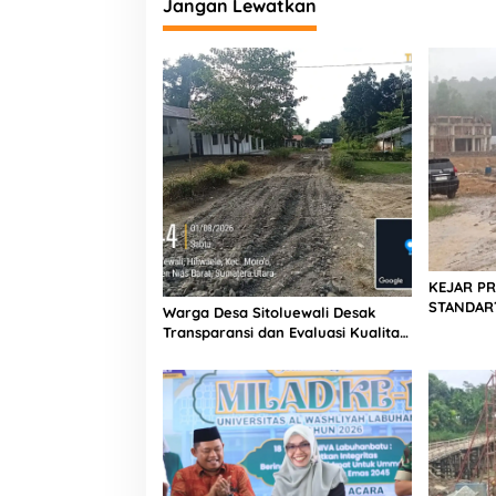
Jangan Lewatkan
a
r
e
l
a
n
g
KEJAR PR
STANDAR?
Warga Desa Sitoluewali Desak
Hujan di 
Transparansi dan Evaluasi Kualitas
Sukma Ni
Proyek Jalan, Diduga Minim
dan PPK
Informasi