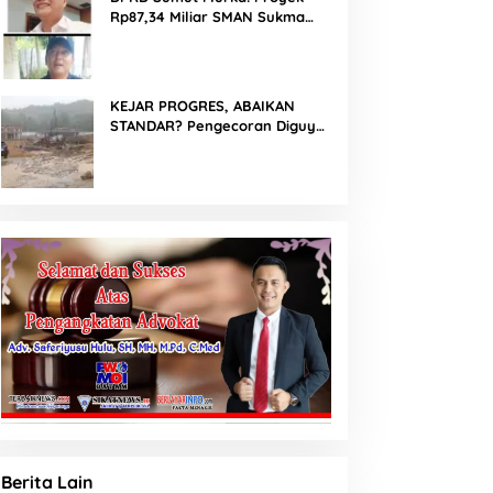
Rp87,34 Miliar SMAN Sukma
Nias Diterpa Dugaan Pasir Laut
hingga Cor Saat Hujan, Berkat
Laoli Ancam Panggil
Kontraktor
KEJAR PROGRES, ABAIKAN
STANDAR? Pengecoran Diguyur
Hujan di Proyek Rp87,34 Miliar
Sukma Nias, Konsultan,
Pengawas dan PPK Bungkam
Berita Lain