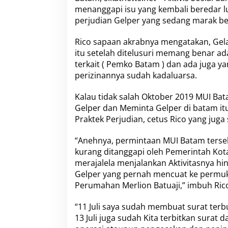
h
menanggapi isu yang kembali beredar l
a
perjudian Gelper yang sedang marak bera
r
s
a
Rico sapaan akrabnya mengatakan, Gel
d
itu setelah ditelusuri memang benar ada
:
terkait ( Pemko Batam ) dan ada juga ya
K
perizinannya sudah kadaluarsa.
i
t
a
Kalau tidak salah Oktober 2019 MUI B
S
Gelper dan Meminta Gelper di batam itu
u
Praktek Perjudian, cetus Rico yang jug
p
p
“Anehnya, permintaan MUI Batam terse
o
r
kurang ditanggapi oleh Pemerintah Kota
t
merajalela menjalankan Aktivitasnya h
A
Gelper yang pernah mencuat ke permuka
L
Perumahan Merlion Batuaji,” imbuh Ric
A
R
M
“11 Juli saya sudah membuat surat terb
A
13 Juli juga sudah Kita terbitkan surat 
d