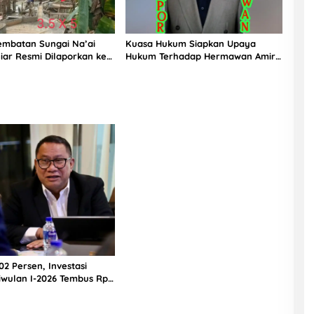
embatan Sungai Na’ai
Kuasa Hukum Siapkan Upaya
liar Resmi Dilaporkan ke
Hukum Terhadap Hermawan Amir
 PIJAR Keadilan Ungkap
Asal Bandung
enyimpangan Rp2,68
2 Persen, Investasi
iwulan I-2026 Tembus Rp
iun