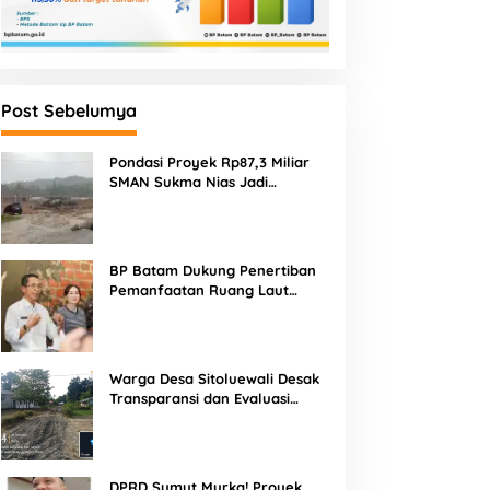
Post Sebelumya
Pondasi Proyek Rp87,3 Miliar
SMAN Sukma Nias Jadi
Sorotan: Dugaan Bore Pile
Dicor Saat Hujan, Konsultan
dan PPK Bungkam
BP Batam Dukung Penertiban
Pemanfaatan Ruang Laut
Sesuai Ketentuan Peraturan
Perundang-undangan
Warga Desa Sitoluewali Desak
Transparansi dan Evaluasi
Kualitas Proyek Jalan, Diduga
Minim Informasi
DPRD Sumut Murka! Proyek