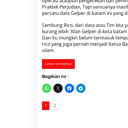
operasi ataupun pengecekan dan penin
a
Praktek Perjudian, Tapi semuanya masih 
k
a
persatu data Gelper di batam ini yang d
n
D
Sambung Rico, dari data atau Tim kita 
e
kurang lebih 30an Gelper di kota batam 
m
Dan itu mungkin belum termasuk tempa
o
G
rico yang juga pernah menjadi Ketua 
e
silam.
l
p
e
Laman berikutnya
r
d
Bagikan ini :
i
P
o
l
r
e
1
2
s
t
a
B