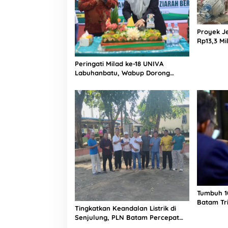
Proyek J
Rp13,3 Mi
APH, LSM
Dugaan P
Peringati Milad ke-18 UNIVA
Miliar
Labuhanbatu, Wabup Dorong
Penguatan SDM Unggul Menuju
Indonesia Emas 2045
Tumbuh 10
Batam Tr
Tingkatkan Keandalan Listrik di
17,48 Tril
Senjulung, PLN Batam Percepat
Pembangunan Gardu Baru Dalam