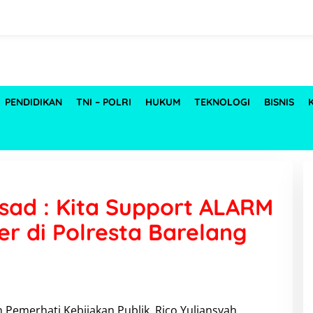
PENDIDIKAN
TNI – POLRI
HUKUM
TEKNOLOGI
BISNIS
sad : Kita Support ALARM
r di Polresta Barelang
an Pemerhati Kebijakan Publik, Rico Yuliansyah