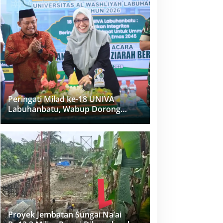
Peringati Milad ke-18 UNIVA
Labuhanbatu, Wabup Dorong
Penguatan SDM Unggul Menuju
Indonesia Emas 2045
Proyek Jembatan Sungai Na’ai