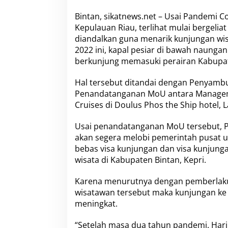
a
p
Bintan, sikatnews.net – Usai Pandemi Co
a
Kepulauan Riau, terlihat mulai bergelia
l
diandalkan guna menarik kunjungan wisa
P
e
2022 ini, kapal pesiar di bawah naung
s
berkunjung memasuki perairan Kabupat
i
a
Hal tersebut ditandai dengan Penyambu
r
Penandatanganan MoU antara Manageme
P
e
Cruises di Doulus Phos the Ship hotel, L
r
d
Usai penandatanganan MoU tersebut, P
a
akan segera melobi pemerintah pusat 
n
bebas visa kunjungan dan visa kunjunga
a
,
wisata di Kabupaten Bintan, Kepri.
R
o
Karena menurutnya dengan pemberlakua
b
wisatawan tersebut maka kunjungan ke 
y
meningkat.
A
k
a
“Setelah masa dua tahun pandemi. Hari 