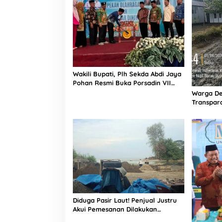
i
j
a
k
a
n
B
e
Wakili Bupati, Plh Sekda Abdi Jaya
b
Pohan Resmi Buka Porsadin VII
a
Kabupaten Labuhanbatu
s
Warga De
V
Transpara
o
Proyek J
A
Informasi
W
i
s
a
t
a
k
e
B
Diduga Pasir Laut! Penjual Justru
i
Akui Pemesanan Dilakukan
n
Langsung Humas Proyek Sukma