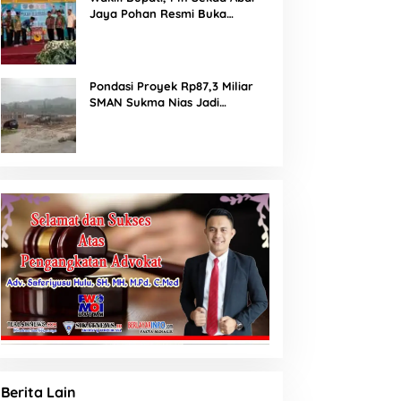
Jaya Pohan Resmi Buka
Porsadin VII Kabupaten
Labuhanbatu
Pondasi Proyek Rp87,3 Miliar
SMAN Sukma Nias Jadi
Sorotan: Dugaan Bore Pile
Dicor Saat Hujan, Konsultan
dan PPK Bungkam
Berita Lain