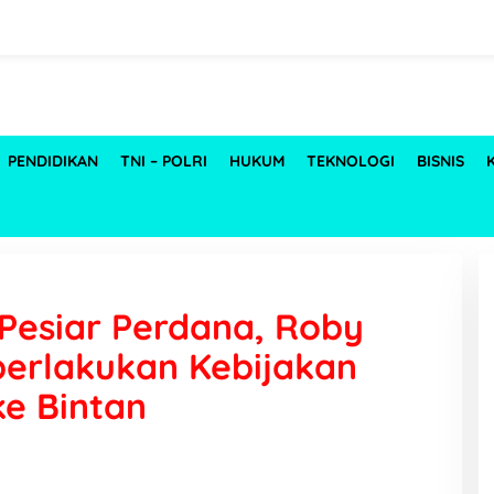
PENDIDIKAN
TNI – POLRI
HUKUM
TEKNOLOGI
BISNIS
Pesiar Perdana, Roby
berlakukan Kebijakan
e Bintan