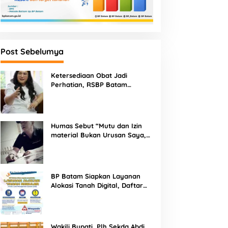
Post Sebelumya
Ketersediaan Obat Jadi
Perhatian, RSBP Batam
Gandeng BPOM
Humas Sebut “Mutu dan Izin
material Bukan Urusan Saya,
Apapun Bahan Saya Terima”
Tuai Kecaman Dari Masyarakat
BP Batam Siapkan Layanan
Alokasi Tanah Digital, Daftar
Lokasi Mulai Tersedia 11 Agustus
2026
Wakili Bupati, Plh Sekda Abdi