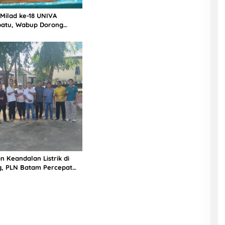
APH, LSM PIJAR Keadilan Ungkap
Dugaan Penyimpangan Rp2,68
 Milad ke-18 UNIVA
Miliar
atu, Wabup Dorong
n SDM Unggul Menuju
a Emas 2045
n Keandalan Listrik di
g, PLN Batam Percepat
unan Gardu Baru Dalam
ngamanan Peningkatan