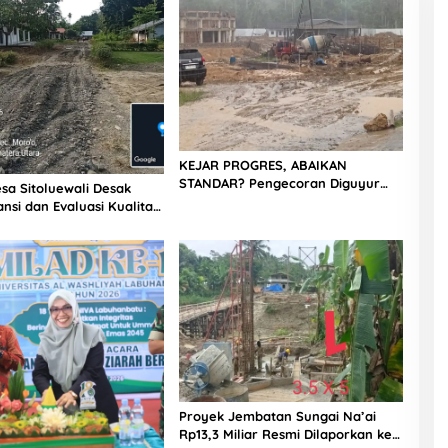
KEJAR PROGRES, ABAIKAN
STANDAR? Pengecoran Diguyur
sa Sitoluewali Desak
Hujan di Proyek Rp87,34 Miliar
nsi dan Evaluasi Kualitas
Sukma Nias, Konsultan, Pengawas
alan, Diduga Minim
dan PPK Bungkam
Proyek Jembatan Sungai Na’ai
Rp13,3 Miliar Resmi Dilaporkan ke