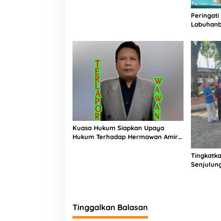
t
a
Peringati
n
Labuhanb
Penguata
Indonesi
Kuasa Hukum Siapkan Upaya
Hukum Terhadap Hermawan Amir
Asal Bandung
Tingkatka
Senjulun
Pembang
Upaya Pe
Beban
Tinggalkan Balasan