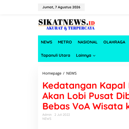
L
e
Jumat, 7 Agustus 2026
w
a
t
i
k
e
NEWS
METRO
NASIONAL
OLAHRAGA
k
o
n
Tapanuli Utara
Lainnya
t
e
n
Homepage
/
NEWS
K
e
Kedatangan Kapal 
d
a
Akan Lobi Pusat Di
t
a
Bebas VoA Wisata k
n
g
a
Admin
2 Juli 2022
NEWS
n
K