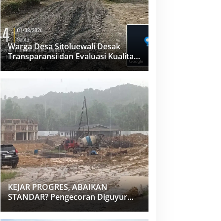
Warga Desa Sitoluewali Desak
Transparansi dan Evaluasi Kualitas
Proyek Jalan, Diduga Minim
Informasi
KEJAR PROGRES, ABAIKAN
STANDAR? Pengecoran Diguyur
Hujan di Proyek Rp87,34 Miliar
Sukma Nias, Konsultan, Pengawas