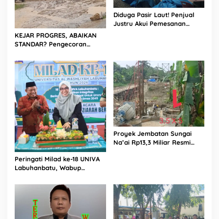
Diduga Pasir Laut! Penjual
Justru Akui Pemesanan
Dilakukan Langsung Humas
KEJAR PROGRES, ABAIKAN
Proyek Sukma
STANDAR? Pengecoran
Diguyur Hujan di Proyek
Rp87,34 Miliar Sukma Nias,
Konsultan, Pengawas dan
PPK Bungkam
Proyek Jembatan Sungai
Na’ai Rp13,3 Miliar Resmi
Dilaporkan ke APH, LSM
Peringati Milad ke-18 UNIVA
PIJAR Keadilan Ungkap
Labuhanbatu, Wabup
Dugaan Penyimpangan
Dorong Penguatan SDM
Rp2,68 Miliar
Unggul Menuju Indonesia
Emas 2045