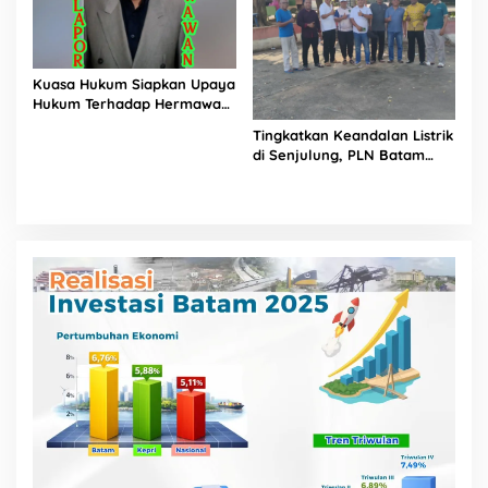
Kuasa Hukum Siapkan Upaya
Hukum Terhadap Hermawan
Amir Asal Bandung
Tingkatkan Keandalan Listrik
di Senjulung, PLN Batam
Percepat Pembangunan
Gardu Baru Dalam Upaya
Pengamanan Peningkatan
Beban