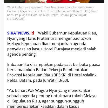
r
u
Wakil Gubernur Kepulauan Riau, Nyanyang Haris bersama tokoh
Badan Pekerja Pembentukan Provinsi Kepulauan Riau (BP3KR) saat
s
berbuka puasa di Hotel Asialink, Pelita, Batam, pada Jum'at
J
(13/03/2026).
a
d
i
SIKATNEWS.
id
| Wakil Gubernur Kepulauan Riau,
A
g
Nyanyang Haris Pratamura mengimbau tokoh
e
Melayu Kepulauan Riau menjadikan agenda
n
penyelesaian kasus Hotel Purajaya menjadi salah
d
agenda penting.
a
P
e
Imbauan itu disampaikan pada saat berbuka puasa
n
bersama tokoh Badan Pekerja Pembentukan
t
Provinsi Kepulauan Riau (BP3KR) di Hotel Asialink,
i
Pelita, Batam, pada Jum’at (13/03).
n
g
T
“Ya, benar, Pak Wagub Nyanyang menekankan
o
sebuah agenda penting untuk para tokoh Melayu
k
di Kepulauan Riau, agar sungguh-sungguh
o
memperjuangkan keadilan dalam kasus
h