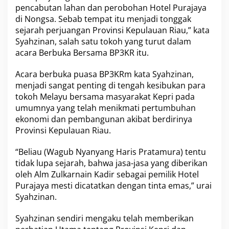
pencabutan lahan dan perobohan Hotel Purajaya
M
e
di Nongsa. Sebab tempat itu menjadi tonggak
l
sejarah perjuangan Provinsi Kepulauan Riau,” kata
a
Syahzinan, salah satu tokoh yang turut dalam
y
acara Berbuka Bersama BP3KR itu.
u
Acara berbuka puasa BP3KRm kata Syahzinan,
menjadi sangat penting di tengah kesibukan para
tokoh Melayu bersama masyarakat Kepri pada
umumnya yang telah menikmati pertumbuhan
ekonomi dan pembangunan akibat berdirinya
Provinsi Kepulauan Riau.
“Beliau (Wagub Nyanyang Haris Pratamura) tentu
tidak lupa sejarah, bahwa jasa-jasa yang diberikan
oleh Alm Zulkarnain Kadir sebagai pemilik Hotel
Purajaya mesti dicatatkan dengan tinta emas,” urai
Syahzinan.
Syahzinan sendiri mengaku telah memberikan