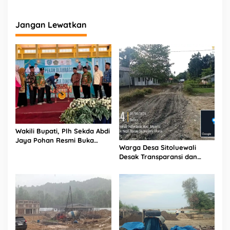
Jangan Lewatkan
Wakili Bupati, Plh Sekda Abdi
Jaya Pohan Resmi Buka
Warga Desa Sitoluewali
Porsadin VII Kabupaten
Desak Transparansi dan
Labuhanbatu
Evaluasi Kualitas Proyek
Jalan, Diduga Minim
Informasi