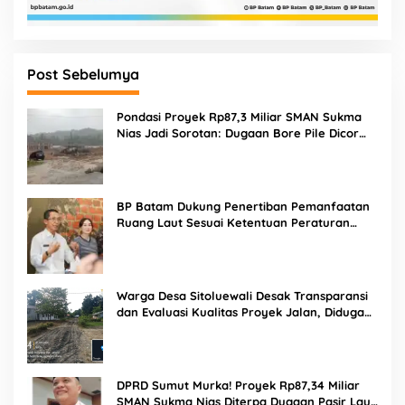
Post Sebelumya
Pondasi Proyek Rp87,3 Miliar SMAN Sukma
Nias Jadi Sorotan: Dugaan Bore Pile Dicor
Saat Hujan, Konsultan dan PPK Bungkam
BP Batam Dukung Penertiban Pemanfaatan
Ruang Laut Sesuai Ketentuan Peraturan
Perundang-undangan
Warga Desa Sitoluewali Desak Transparansi
dan Evaluasi Kualitas Proyek Jalan, Diduga
Minim Informasi
DPRD Sumut Murka! Proyek Rp87,34 Miliar
SMAN Sukma Nias Diterpa Dugaan Pasir Laut