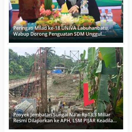
Peringati Milad ke-18 UNIVA Labuhanbatu,
Wabup Dorong Penguatan SDM Unggul
Menuju Indonesia Emas 2045
Proyek Jembatan Sungai Na’ai Rp13,3 Miliar
Resmi Dilaporkan ke APH, LSM PIJAR Keadilan
Ungkap Dugaan Penyimpangan Rp2,68 Miliar