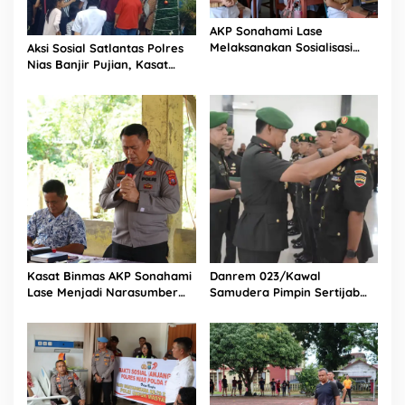
AKP Sonahami Lase
Melaksanakan Sosialisasi
Aksi Sosial Satlantas Polres
Kepada Anak SMA Bintang
Nias Banjir Pujian, Kasat
Laut Teluk Dalam Nias
Lantas Ovaroni Zendrato
Selatan
Bagikan 1.000 Dus Kopi
Fresco untuk Warga di
Tengah Sulitnya Ekonomi
Kasat Binmas AKP Sonahami
Danrem 023/Kawal
Lase Menjadi Narasumber
Samudera Pimpin Sertijab
Sekaligus Mengikuti
Dandim 0213/Nias
Persekutuan Doa