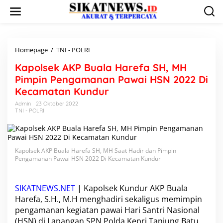
L
e
w
a
t
i
Homepage
/
TNI - POLRI
K
k
a
Kapolsek AKP Buala Harefa SH, MH
e
p
k
o
Pimpin Pengamanan Pawai HSN 2022 Di
o
l
Kecamatan Kundur
n
s
t
e
Admin
23 Oktober 2022
e
TNI - POLRI
k
n
A
K
P
B
Kapolsek AKP Buala Harefa SH, MH Saat Hadir dan Pimpin
u
Pengamanan Pawai HSN 2022 Di Kecamatan Kundur
a
l
a
SIKATNEWS.NET
| Kapolsek Kundur
AKP Buala
H
Harefa, S.H., M.H
menghadiri sekaligus memimpin
a
pengamanan kegiatan pawai Hari Santri Nasional
r
(HSN) di Lapangan SPN Polda Kepri Tanjung Batu
e