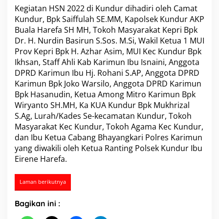
w
Kegiatan
HSN 2022 di Kundur
dihadiri oleh Camat
a
Kundur, Bpk Saiffulah SE.MM, Kapolsek Kundur
AKP
i
Buala Harefa SH MH
, Tokoh Masyarakat Kepri Bpk
H
Dr. H. Nurdin Basirun S.Sos. M.Si, Wakil Ketua 1 MUI
S
Prov Kepri Bpk H. Azhar Asim, MUI Kec Kundur Bpk
N
2
Ikhsan, Staff Ahli Kab Karimun Ibu Isnaini, Anggota
0
DPRD Karimun Ibu Hj. Rohani S.AP, Anggota DPRD
2
Karimun Bpk Joko Warsilo, Anggota DPRD Karimun
2
Bpk Hasanudin, Ketua Among Mitro Karimun Bpk
D
i
Wiryanto SH.MH, Ka KUA Kundur Bpk Mukhrizal
K
S.Ag, Lurah/Kades Se-kecamatan Kundur, Tokoh
e
Masyarakat Kec Kundur, Tokoh Agama Kec Kundur,
c
dan Ibu Ketua Cabang Bhayangkari Polres Karimun
a
yang diwakili oleh Ketua Ranting Polsek Kundur Ibu
m
a
Eirene Harefa.
t
a
Laman berikutnya
n
K
u
Bagikan ini :
n
d