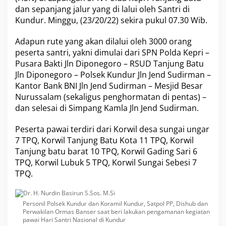
f
dan sepanjang jalur yang di lalui oleh Santri di
a
Kundur. Minggu, (23/20/22) sekira pukul 07.30 Wib.
S
H
Adapun rute yang akan dilalui oleh 3000 orang
,
peserta santri, yakni dimulai dari SPN Polda Kepri –
M
H
Pusara Bakti Jln Diponegoro – RSUD Tanjung Batu
P
Jln Diponegoro – Polsek Kundur Jln Jend Sudirman –
i
Kantor Bank BNI Jln Jend Sudirman – Mesjid Besar
m
Nurussalam (sekaligus penghormatan di pentas) –
p
i
dan selesai di Simpang Kamla Jln Jend Sudirman.
n
P
Peserta pawai terdiri dari Korwil desa sungai ungar
e
7 TPQ, Korwil Tanjung Batu Kota 11 TPQ, Korwil
n
Tanjung batu barat 10 TPQ, Korwil Gading Sari 6
g
a
TPQ, Korwil Lubuk 5 TPQ, Korwil Sungai Sebesi 7
m
TPQ.
a
n
a
Personil Polsek Kundur dan Koramil Kundur, Satpol PP, Dishub dan
n
Perwakilan Ormas Banser saat beri lakukan pengamanan kegiatan
P
pawai Hari Santri Nasional di Kundur
a