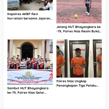
Kapolres AKBP Revi
Nurvelani bersama Jajaran
Kunjungi Kepala Bagian
Jelang HUT Bhayangkara ke
Logistik Polres Nias di Rumah
-79, Polres Nias Resmi Buka
Sakit
Turnamen Olahraga
Polres Nias Ungkap
Penangkapan Tiga Pelaku
Sambut HUT Bhayangkara
Terduga Jaringan Narkoba
ke-79, Polres Nias Gelar
Bakti Religi di Tiga Rumah
Ibadah