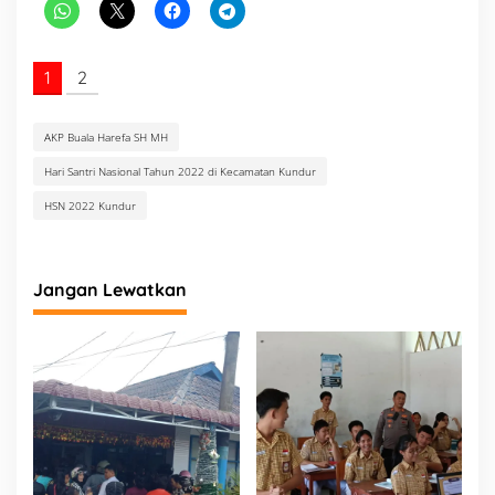
u
r
1
2
AKP Buala Harefa SH MH
Hari Santri Nasional Tahun 2022 di Kecamatan Kundur
HSN 2022 Kundur
Jangan Lewatkan