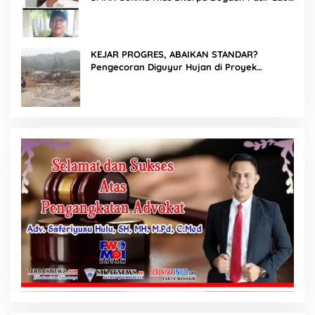
hingga Cor Saat Hujan, Berkat Laoli Ancam
Panggil Kontraktor
KEJAR PROGRES, ABAIKAN STANDAR?
Pengecoran Diguyur Hujan di Proyek
Rp87,34 Miliar Sukma Nias, Konsultan,
Pengawas dan PPK Bungkam