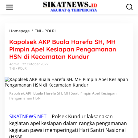
L
e
w
a
t
i
Homepage
/
TNI - POLRI
K
k
a
Kapolsek AKP Buala Harefa SH, MH
e
p
k
o
Pimpin Apel Kesiapan Pengamanan
o
l
HSN di Kecamatan Kundur
n
s
t
e
Admin
22 Oktober 2022
e
TNI - POLRI
k
n
A
K
P
B
Kapolsek AKP Buala Harefa SH, MH Saat Pimpin Apel Kesiapan
u
Pengamanan HSN
a
l
a
SIKATNEWS.NET
|
Polsek Kundur
laksanakan
H
kegiatan apel kesiapan dalam rangka pengamanan
a
kegiatan pawai memperingati Hari Santri Nasional
r
(HSN).
e