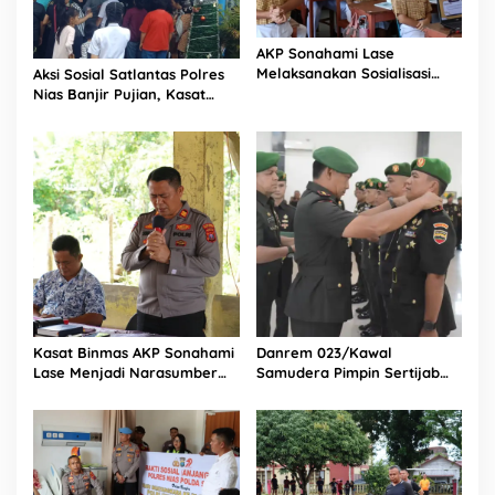
u
n
AKP Sonahami Lase
d
Melaksanakan Sosialisasi
Aksi Sosial Satlantas Polres
u
Kepada Anak SMA Bintang
Nias Banjir Pujian, Kasat
r
Laut Teluk Dalam Nias
Lantas Ovaroni Zendrato
Selatan
Bagikan 1.000 Dus Kopi
Fresco untuk Warga di
Tengah Sulitnya Ekonomi
Kasat Binmas AKP Sonahami
Danrem 023/Kawal
Lase Menjadi Narasumber
Samudera Pimpin Sertijab
Sekaligus Mengikuti
Dandim 0213/Nias
Persekutuan Doa