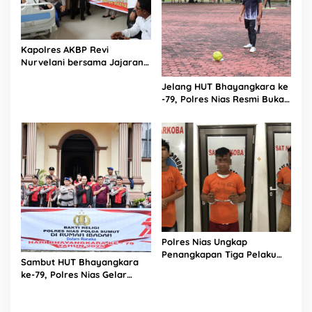
Kapolres AKBP Revi
Nurvelani bersama Jajaran
Kunjungi Kepala Bagian
Jelang HUT Bhayangkara ke
Logistik Polres Nias di Rumah
-79, Polres Nias Resmi Buka
Sakit
Turnamen Olahraga
Polres Nias Ungkap
Penangkapan Tiga Pelaku
Sambut HUT Bhayangkara
Terduga Jaringan Narkoba
ke-79, Polres Nias Gelar
Bakti Religi di Tiga Rumah
Ibadah