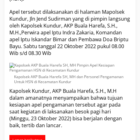
f
a
Apel tersebut dilaksanakan di halaman Mapolsek
S
Kundur, Jln Jend Sudirman yang di pimpin langsung
H
oleh Kapolsek Kundur,
AKP Buala Harefa, S.H.,
,
M.H
.,Perwira apel Iptu Indra Zakaria, Komandan
M
H
apel Iptu Iskandar Bimar dan Pembawa Doa Briptu
P
Bayu. Sabtu tanggal 22 Oktober 2022 pukul 08.00
i
Wib s/d 08.30 Wib
m
p
i
n
Kapolsek AKP Buala Harefa SH, MH dan Personel Pengamanan
A
Untuk HSN di Kecamatan Kundur
p
e
Kapolsek Kundur,
AKP Buala Harefa, S.H., M.H
l
dalam amanatnya menyampaikan bahwa tujuan
K
kesiapan apel pengamanan tersebut agar pada
e
s
saat kegiatan di laksanakan besok pagi hari
i
(Minggu, 23 Oktober 2022) bisa berjalan dengan
a
baik, tertib dan lancar.
p
a
n
Laman berikutnya