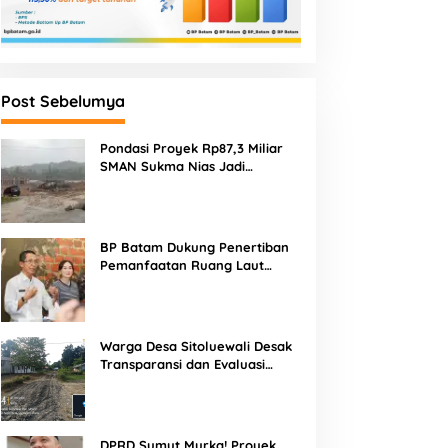
Post Sebelumya
Pondasi Proyek Rp87,3 Miliar
SMAN Sukma Nias Jadi
Sorotan: Dugaan Bore Pile
Dicor Saat Hujan, Konsultan
dan PPK Bungkam
BP Batam Dukung Penertiban
Pemanfaatan Ruang Laut
Sesuai Ketentuan Peraturan
Perundang-undangan
Warga Desa Sitoluewali Desak
Transparansi dan Evaluasi
Kualitas Proyek Jalan, Diduga
Minim Informasi
DPRD Sumut Murka! Proyek