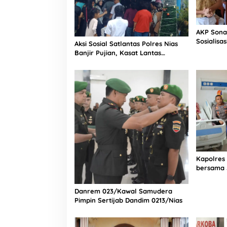
AKP Sona
Sosialisa
Aksi Sosial Satlantas Polres Nias
Bintang L
Banjir Pujian, Kasat Lantas
Selatan
Ovaroni Zendrato Bagikan 1.000
Dus Kopi Fresco untuk Warga di
Tengah Sulitnya Ekonomi
Kapolres
bersama 
Bagian Lo
Rumah Sa
Danrem 023/Kawal Samudera
Pimpin Sertijab Dandim 0213/Nias