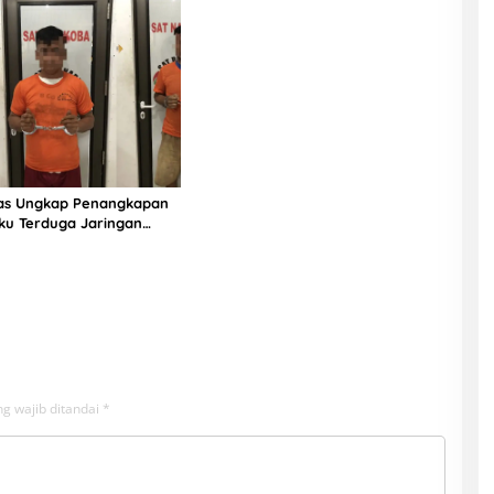
ias Ungkap Penangkapan
ku Terduga Jaringan
g wajib ditandai
*