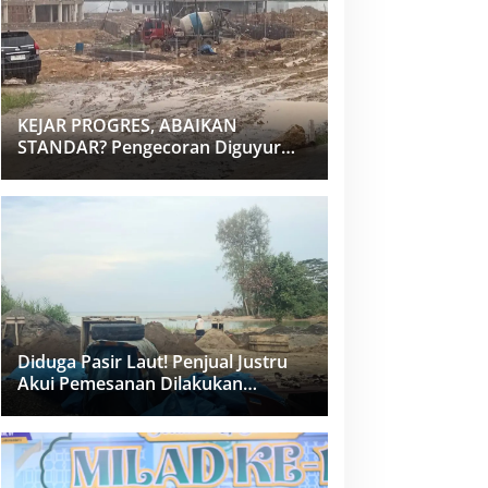
KEJAR PROGRES, ABAIKAN
STANDAR? Pengecoran Diguyur
Hujan di Proyek Rp87,34 Miliar
Sukma Nias, Konsultan, Pengawas
dan PPK Bungkam
Diduga Pasir Laut! Penjual Justru
Akui Pemesanan Dilakukan
Langsung Humas Proyek Sukma