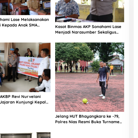
hami Lase Melaksanakan
si Kepada Anak SMA
Kasat Binmas AKP Sonahami Lase
aut Teluk Dalam Nias
Menjadi Narasumber Sekaligus
Mengikuti Persekutuan Doa
 AKBP Revi Nurvelani
Jajaran Kunjungi Kepala
gistik Polres Nias di
kit
Jelang HUT Bhayangkara ke -79,
Polres Nias Resmi Buka Turnamen
Olahraga