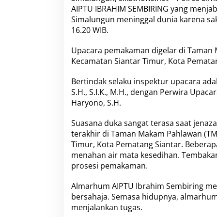
a
AIPTU IBRAHIM SEMBIRING yang menjaba
l
Simalungun meninggal dunia karena sak
u
n
16.20 WIB.
g
u
Upacara pemakaman digelar di Taman 
n
Kecamatan Siantar Timur, Kota Pematang
P
i
Bertindak selaku inspektur upacara ad
m
p
S.H., S.I.K., M.H., dengan Perwira Upa
i
Haryono, S.H.
n
U
Suasana duka sangat terasa saat jenaz
p
terakhir di Taman Makam Pahlawan (TM
a
c
Timur, Kota Pematang Siantar. Beberap
a
menahan air mata kesedihan. Tembakan
r
prosesi pemakaman.
a
P
Almarhum AIPTU Ibrahim Sembiring mer
e
m
bersahaja. Semasa hidupnya, almarhum d
a
menjalankan tugas.
k