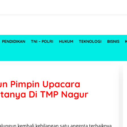
PENDIDIKAN
TNI – POLRI
HUKUM
TEKNOLOGI
BISNIS
un Pimpin Upacara
anya Di TMP Nagur
alungun kembali kehilangan satu anggota terbaiknya.