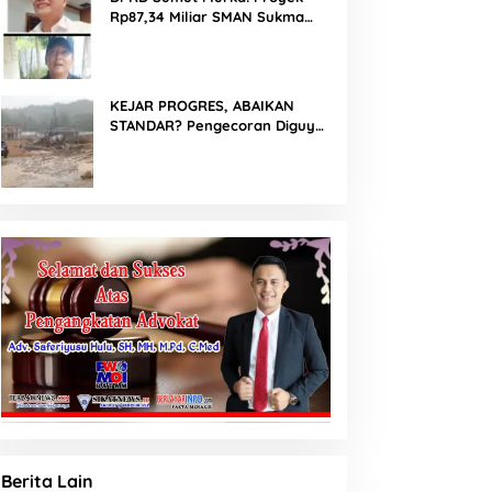
Rp87,34 Miliar SMAN Sukma
Nias Diterpa Dugaan Pasir Laut
hingga Cor Saat Hujan, Berkat
Laoli Ancam Panggil
Kontraktor
KEJAR PROGRES, ABAIKAN
STANDAR? Pengecoran Diguyur
Hujan di Proyek Rp87,34 Miliar
Sukma Nias, Konsultan,
Pengawas dan PPK Bungkam
Berita Lain