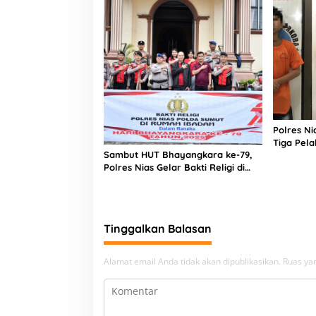
Polres N
Tiga Pela
Sambut HUT Bhayangkara ke-79,
Narkoba
Polres Nias Gelar Bakti Religi di
Tiga Rumah Ibadah
Tinggalkan Balasan
Alamat email Anda tidak akan dipublikasikan.
Ruas yan