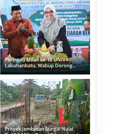
Peringati Milad ke-18 UNIVA
Labuhanbatu, Wabup Dorong
Penguatan SDM Unggul Menuju
Indonesia Emas 2045
Proyek Jembatan Sungai Na’ai