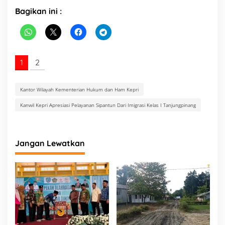
r
Bagikan ini :
a
s
i
K
e
l
1
2
a
s
I
Kantor Wilayah Kementerian Hukum dan Ham Kepri
T
Kanwil Kepri Apresiasi Pelayanan Sipantun Dari Imigrasi Kelas I Tanjungpinang
a
n
j
u
Jangan Lewatkan
n
g
p
i
n
a
n
g