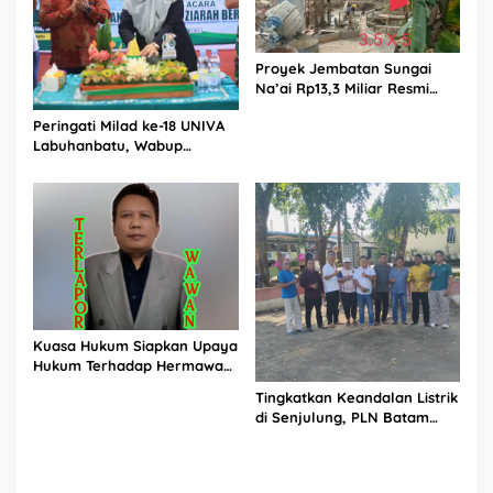
Proyek Jembatan Sungai
Na’ai Rp13,3 Miliar Resmi
Dilaporkan ke APH, LSM
Peringati Milad ke-18 UNIVA
PIJAR Keadilan Ungkap
Labuhanbatu, Wabup
Dugaan Penyimpangan
Dorong Penguatan SDM
Rp2,68 Miliar
Unggul Menuju Indonesia
Emas 2045
Kuasa Hukum Siapkan Upaya
Hukum Terhadap Hermawan
Amir Asal Bandung
Tingkatkan Keandalan Listrik
di Senjulung, PLN Batam
Percepat Pembangunan
Gardu Baru Dalam Upaya
Pengamanan Peningkatan