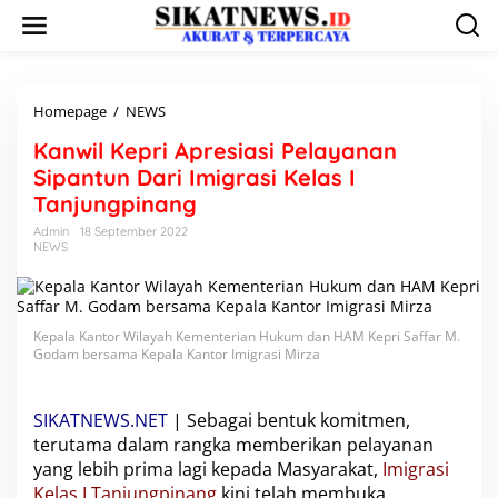
L
e
w
a
t
i
Homepage
/
NEWS
K
k
a
Kanwil Kepri Apresiasi Pelayanan
e
n
k
w
Sipantun Dari Imigrasi Kelas I
o
i
Tanjungpinang
n
l
t
K
Admin
18 September 2022
e
NEWS
e
n
p
r
i
A
Kepala Kantor Wilayah Kementerian Hukum dan HAM Kepri Saffar M.
p
Godam bersama Kepala Kantor Imigrasi Mirza
r
e
s
SIKATNEWS.NET
| Sebagai bentuk komitmen,
i
terutama dalam rangka memberikan pelayanan
a
yang lebih prima lagi kepada Masyarakat,
Imigrasi
s
Kelas I Tanjungpinang
i
kini telah membuka