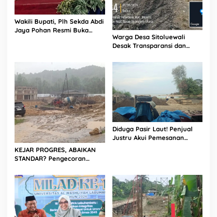
Wakili Bupati, Plh Sekda Abdi
Jaya Pohan Resmi Buka
Warga Desa Sitoluewali
Porsadin VII Kabupaten
Desak Transparansi dan
Labuhanbatu
Evaluasi Kualitas Proyek
Jalan, Diduga Minim
Informasi
Diduga Pasir Laut! Penjual
Justru Akui Pemesanan
Dilakukan Langsung Humas
KEJAR PROGRES, ABAIKAN
Proyek Sukma
STANDAR? Pengecoran
Diguyur Hujan di Proyek
Rp87,34 Miliar Sukma Nias,
Konsultan, Pengawas dan
PPK Bungkam