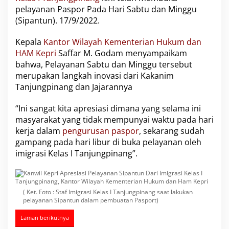
P
pelayanan Paspor Pada Hari Sabtu dan Minggu
e
(Sipantun). 17/9/2022.
l
a
Kepala
Kantor Wilayah Kementerian Hukum dan
y
HAM Kepri
Saffar M. Godam menyampaikam
a
n
bahwa, Pelayanan Sabtu dan Minggu tersebut
a
merupakan langkah inovasi dari Kakanim
n
Tanjungpinang dan Jajarannya
S
i
“Ini sangat kita apresiasi dimana yang selama ini
p
a
masyarakat yang tidak mempunyai waktu pada hari
n
kerja dalam
pengurusan paspor
, sekarang sudah
t
gampang pada hari libur di buka pelayanan oleh
u
imigrasi Kelas I Tanjungpinang”.
n
D
a
r
i
( Ket. Foto : Staf Imigrasi Kelas I Tanjungpinang saat lakukan
I
pelayanan Sipantun dalam pembuatan Pasport)
m
i
Laman berikutnya
g