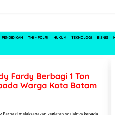
PENDIDIKAN
TNI – POLRI
HUKUM
TEKNOLOGI
BISNIS
dy Fardy Berbagi 1 Ton
pada Warga Kota Batam
y Berbagi
melaksanakan kegiatan sosialnya kepada