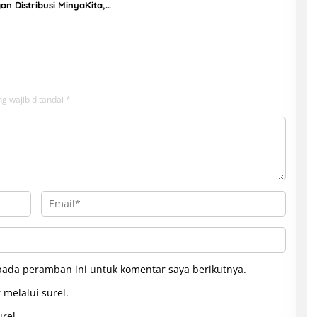
n Distribusi MinyaKita,
al Lampaui HET
g wajib ditandai
*
pada peramban ini untuk komentar saya berikutnya.
 melalui surel.
rel.