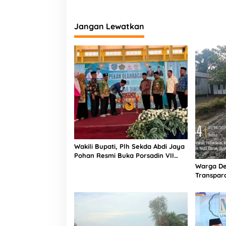
a
t
a
Jangan Lewatkan
m
Wakili Bupati, Plh Sekda Abdi Jaya
Pohan Resmi Buka Porsadin VII
Kabupaten Labuhanbatu
Warga De
Transpara
Proyek J
Informasi