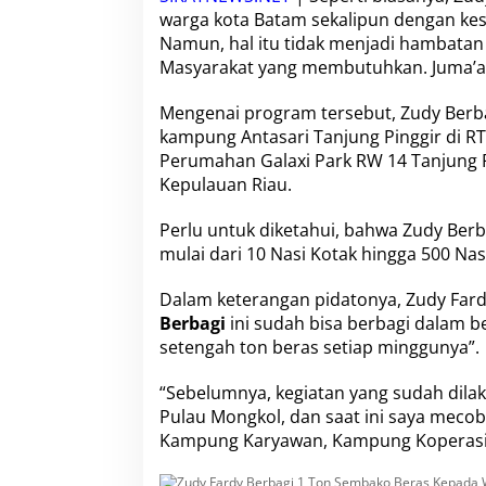
h
warga kota Batam sekalipun dengan kes
:
Namun, hal itu tidak menjadi hambatan 
Z
u
Masyarakat yang membutuhkan. Juma’at
d
y
Mengenai program tersebut,
Zudy Berb
F
kampung Antasari
Tanjung Pinggir di R
a
Perumahan Galaxi Park
RW 14 Tanjung R
r
d
Kepulauan Riau.
y
B
Perlu untuk diketahui, bahwa
Zudy Berb
e
mulai dari 10 Nasi Kotak hingga 500 Nas
r
b
Dalam keterangan pidatonya,
a
Zudy Far
g
Berbagi
ini sudah bisa berbagi dalam 
i
setengah ton beras setiap minggunya”.
1
T
“Sebelumnya, kegiatan yang sudah dila
o
Pulau Mongkol, dan saat ini saya meco
n
S
Kampung Karyawan, Kampung Koperasi,”
e
m