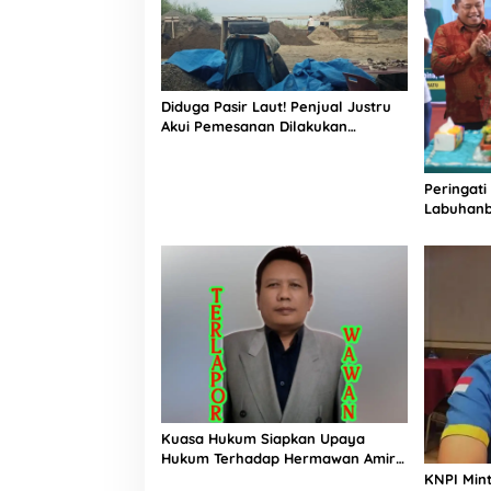
Diduga Pasir Laut! Penjual Justru
Akui Pemesanan Dilakukan
Langsung Humas Proyek Sukma
Peringati
Labuhanb
Penguata
Indonesi
Kuasa Hukum Siapkan Upaya
Hukum Terhadap Hermawan Amir
Asal Bandung
KNPI Min