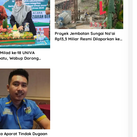
Proyek Jembatan Sungai Na’ai
Rp13,3 Miliar Resmi Dilaporkan ke
APH, LSM PIJAR Keadilan Ungkap
Dugaan Penyimpangan Rp2,68
 Milad ke-18 UNIVA
Miliar
atu, Wabup Dorong
n SDM Unggul Menuju
a Emas 2045
ta Aparat Tindak Dugaan