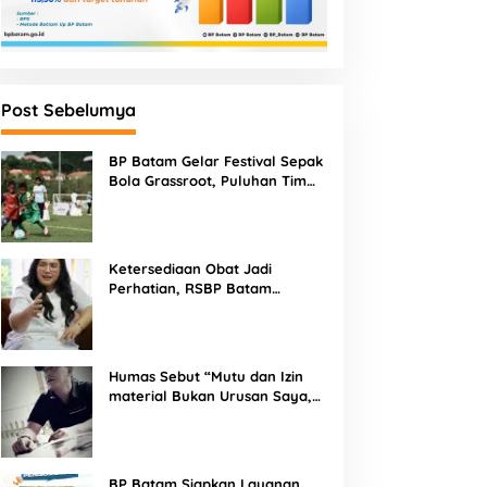
Post Sebelumya
BP Batam Gelar Festival Sepak
Bola Grassroot, Puluhan Tim
Muda Berebut Talenta Terbaik
Ketersediaan Obat Jadi
Perhatian, RSBP Batam
Gandeng BPOM
Humas Sebut “Mutu dan Izin
material Bukan Urusan Saya,
Apapun Bahan Saya Terima”
Tuai Kecaman Dari Masyarakat
BP Batam Siapkan Layanan