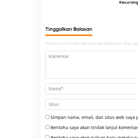
Kecuranga
Harga Ju
Tinggalkan Balasan
Alamat email Anda tidak akan dipublikasikan.
Ruas yan
Simpan nama, email, dan situs web saya 
Beritahu saya akan tindak lanjut komentar
Beritahu saya akan tulisan baru melalui su