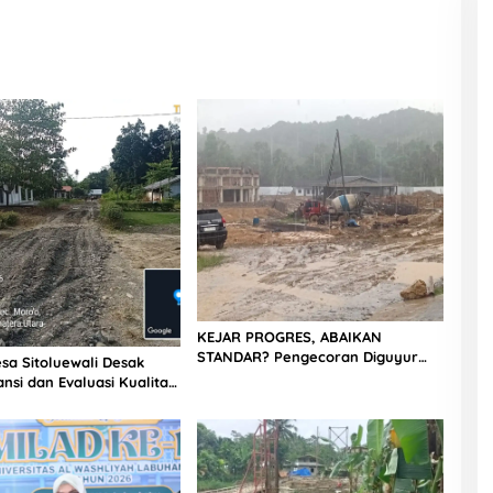
KEJAR PROGRES, ABAIKAN
STANDAR? Pengecoran Diguyur
sa Sitoluewali Desak
Hujan di Proyek Rp87,34 Miliar
nsi dan Evaluasi Kualitas
Sukma Nias, Konsultan, Pengawas
alan, Diduga Minim
dan PPK Bungkam