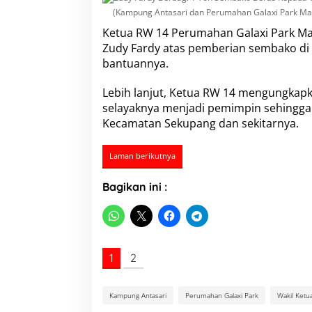
b
(Kampung Antasari dan Perumahan Galaxi Park Ma
a
k
Ketua RW 14
Perumahan Galaxi Park Ma
o
Zudy Fardy
atas pemberian sembako di 
B
bantuannya.
e
r
Lebih lanjut, Ketua RW 14 mengungkapk
a
s
selayaknya menjadi pemimpin sehingga
K
Kecamatan Sekupang dan sekitarnya.
e
p
a
Laman berikutnya
d
a
Bagikan ini :
W
a
r
g
a
K
1
2
o
t
a
Kampung Antasari
Perumahan Galaxi Park
Wakil Ketu
B