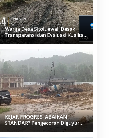
Warga Desa Sitoluewali Desak
Transparansi dan Evaluasi Kualitas
Proyek Jalan, Diduga Minim
Informasi
KEJAR PROGRES, ABAIKAN
STANDAR? Pengecoran Diguyur
Hujan di Proyek Rp87,34 Miliar
Sukma Nias, Konsultan, Pengawas