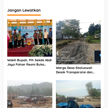
o
,
Jangan Lewatkan
I
n
i
S
a
k
i
t
n
y
a
Wakili Bupati, Plh Sekda Abdi
Jaya Pohan Resmi Buka
Warga Desa Sitoluewali
Porsadin VII Kabupaten
Desak Transparansi dan
Labuhanbatu
Evaluasi Kualitas Proyek
Jalan, Diduga Minim
Informasi