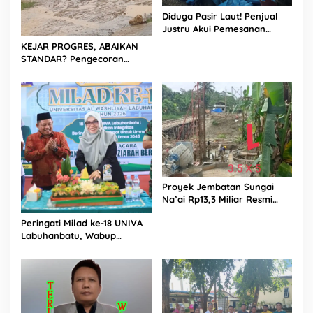
Diduga Pasir Laut! Penjual
Justru Akui Pemesanan
Dilakukan Langsung Humas
KEJAR PROGRES, ABAIKAN
Proyek Sukma
STANDAR? Pengecoran
Diguyur Hujan di Proyek
Rp87,34 Miliar Sukma Nias,
Konsultan, Pengawas dan
PPK Bungkam
Proyek Jembatan Sungai
Na’ai Rp13,3 Miliar Resmi
Dilaporkan ke APH, LSM
Peringati Milad ke-18 UNIVA
PIJAR Keadilan Ungkap
Labuhanbatu, Wabup
Dugaan Penyimpangan
Dorong Penguatan SDM
Rp2,68 Miliar
Unggul Menuju Indonesia
Emas 2045