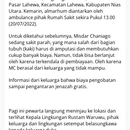
i
Pasar Lahewa, Kecamatan Lahewa, Kabupaten Nias
h
Utara. Kemarin, almarhum diantarkan oleh
i
ambulance pihak Rumah Sakit sekira Pukul 13.00
R
(20/07/2022).
a
j
i
Untuk diketahui sebelumnya, Misdar Chaniago
'
sedang sakit parah, yang mana salah dari bagian
u
tubuh (kaki) harus di amputasi dan membutuhkan
n
cukup banyak biaya. Namun, tidak bisa berlanjut
,
oleh karena terkendala di pembiayaan. Oleh karena
T
u
MC berasal dari keluarga yang tidak mampu.
r
u
Informasi dari keluarga bahwa biaya pengobatan
t
sampai pengantaran jenazah gratis.
B
e
r
d
u
Pagi ini pewarta langsung meninjau ke lokasi dan
k
terlihat Kepala Lingkungan Rustam Waruwu, pihak
a
keluarga dan lingkungan setempat belasungkawa
c
i