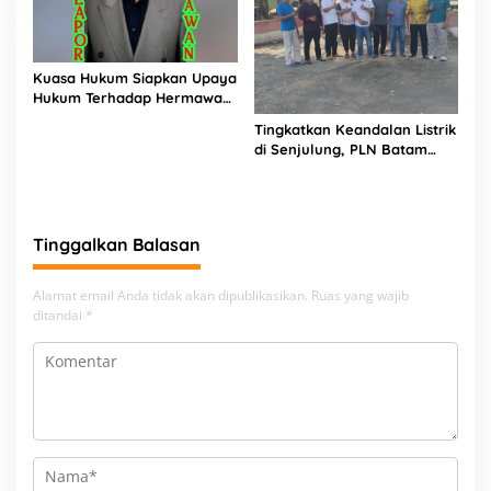
Kuasa Hukum Siapkan Upaya
Hukum Terhadap Hermawan
Amir Asal Bandung
Tingkatkan Keandalan Listrik
di Senjulung, PLN Batam
Percepat Pembangunan
Gardu Baru Dalam Upaya
Pengamanan Peningkatan
Beban
Tinggalkan Balasan
Alamat email Anda tidak akan dipublikasikan.
Ruas yang wajib
ditandai
*