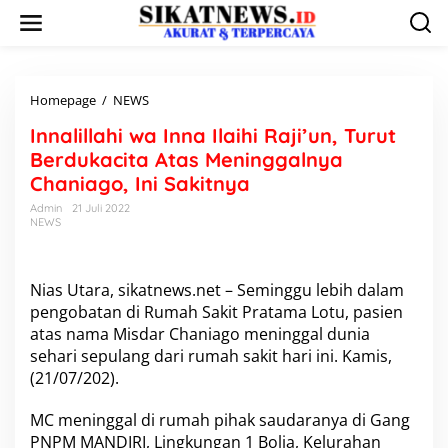
L
e
w
a
t
i
Homepage
/
NEWS
I
k
n
Innalillahi wa Inna Ilaihi Raji’un, Turut
e
n
k
a
Berdukacita Atas Meninggalnya
o
l
Chaniago, Ini Sakitnya
n
i
t
l
Admin
21 Juli 2022
e
NEWS
l
n
a
h
i
Nias Utara, sikatnews.net – Seminggu lebih dalam
w
pengobatan di Rumah Sakit Pratama Lotu, pasien
a
atas nama Misdar Chaniago meninggal dunia
I
n
sehari sepulang dari rumah sakit hari ini. Kamis,
n
(21/07/202).
a
I
MC meninggal di rumah pihak saudaranya di Gang
l
PNPM MANDIRI, Lingkungan 1 Bolia, Kelurahan
a