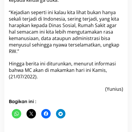
kepada keluarga duka.
t
a
“Kejadian seperti ini kalau kita lihat bukan hanya
A
sekali terjadi di Indonesia, sering terjadi, yang kita
t
harapkan kepada Dinas Sosial, Rumah Sakit agar
a
s
hal semacam ini kita lebih mengutamakan rasa
M
kemanusiaan, data ataupun administrasi bisa
e
menyusul sehingga nyawa terselamatkan, ungkap
n
RW.”
i
n
g
Hingga berita ini diturunkan, menurut informasi
g
bahwa MC akan di makamkan hari ini Kamis,
a
(21/07/2022).
l
n
(Yunius)
y
a
C
Bagikan ini :
h
a
n
i
a
g